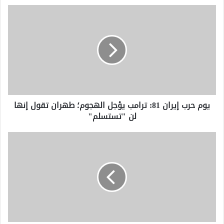
يوم
حرب
إيران
81:
ترامب
يؤجل
الهجوم؛
طهران
تقول
يوم حرب إيران 81: ترامب يؤجل الهجوم؛ طهران تقول إنها
إنها
لن "تستسلم"
لن
"تستسلم"
إطلاق
النار
على
مسجد
سان
دييغو:
ما
نعرفه
عن