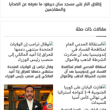
إطلاق النار على مسجد سان دييغو: ما نعرفه عن الضحايا
الضحايا
والمهاجمين
والمهاجمين
مقالات ذات صلة
استقالة المدعي العام لمكافحة
وقال ترامب إن الولايات المتحدة
الفساد في إندونيسيا بعد أن
ستنهي دعمها للعراق إذا أعيد
صادرت الشرطة الذهب والأموال
المالكي إلى منصب رئيس الوزراء
فازت اليابان على كوريا الجنوبية