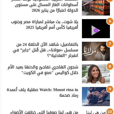
أسطوانات الغاز المسال على مستوى
الدولة اعتبارًا من يناير 2026
يلا شوت.. بث مباشر لمباراة مصر وجنوب
أفريقيا كأس أمم أفريقيا 2025
بالتفاصيل: شاهد الآن الحلقة 24 من
مسلسل «مولانا».. هل قُتل ”جابر” في
انفجار ”العادلية”؟
شجون الهاجري تفاجئ والدتها بعيد الأم
خلال كواليس "صنع في الكويت"
Watch: Mount etna in صقلية يلف أعمدة
رماد ضخمة
من هي لينا صوفيا التي خطفت الأضواء