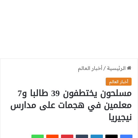
الرئيسية
/
أخبار العالم
أخبار العالم
مسلحون يختطفون 39 طالبا و7
معلمين في هجمات على مدارس
نيجيريا
‫X
فيسبوك
لينكدإن
بينتيريست
واتساب