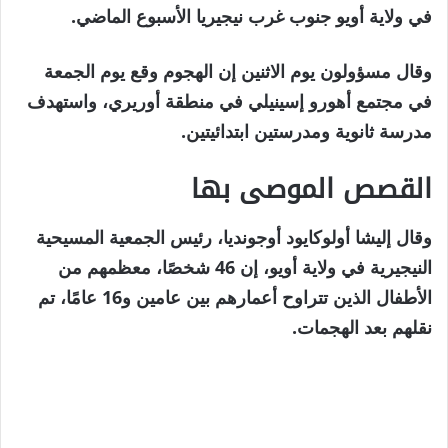
مايو
في ولاية أويو جنوب غرب نيجيريا الأسبوع الماضي.
2026
وقال مسؤولون يوم الاثنين إن الهجوم وقع يوم الجمعة
في مجتمع أهورو إسينيلي في منطقة أوريري، واستهدف
مدرسة ثانوية ومدرستين ابتدائيتين.
القصص الموصى بها
نهاية
قائمة
وقال إليشا أولوكايود أوجونديا، رئيس الجمعية المسيحية
من
القائمة
النيجيرية في ولاية أويو، إن 46 شخصًا، معظمهم من
3
الأطفال الذين تتراوح أعمارهم بين عامين و16 عامًا، تم
عناصر
نقلهم بعد الهجمات.