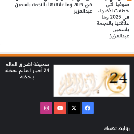
في 2025 وما علاقتها بالنجمة ياسمين
عبدالعزيز
صحيفة اشراق العالم
24 أخبار العالم لحظة
بلحظة
‫X
فيسبوك
‫YouTube
انستقرام
روابط تهمك