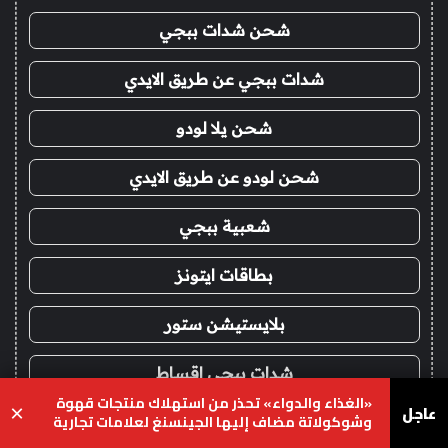
شحن شدات ببجي
شدات ببجي عن طريق الايدي
شحن يلا لودو
شحن لودو عن طريق الايدي
شعبية ببجي
بطاقات ايتونز
بلايستيشن ستور
شدات ببجي اقساط
«الغذاء والدواء» تحذر من استهلاك منتجات قهوة
عاجل
×
وشوكولاتة مضاف إليها الجينسنغ لعلامات تجارية
ايتونز امريكي اقساط
محددة
يسبوك
‫X
واتساب
تيلقرام