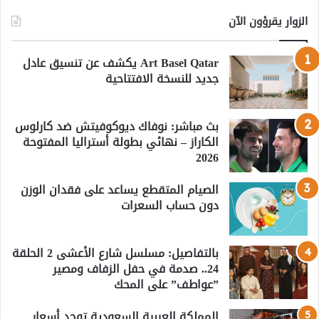
الزوار يقرؤون الآن
Art Basel Qatar يكشف عن تنسيق عادل
جديد للنسخة الافتتاحية
بث مباشر: نوفاك ديوكوفيتش ضد كارلوس
الكاراز – نهائي بطولة أستراليا المفتوحة
2026
الصيام المتقطع يساعد على فقدان الوزن
دون حساب السعرات
بالتفاصيل: مسلسل شارع الأعشى 2 الحلقة
24.. صدمة في حفل الزفاف ومصير
”عواطف” على المحك
المملكة العربية السعودية توحد أسعار