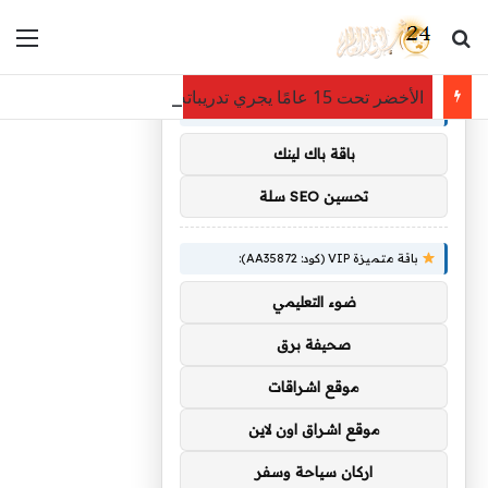
بحث عن
الق
×
توصيات :
الأخضر تحت 15 عامًا يجري تدريباته في معسكر أبها
باقة متميزة VIP (كود: AA11138):
باقة باك لينك
تحسين SEO سلة
باقة متميزة VIP (كود: AA35872):
ضوء التعليمي
صحيفة برق
موقع اشراقات
موقع اشراق اون لاين
اركان سياحة وسفر