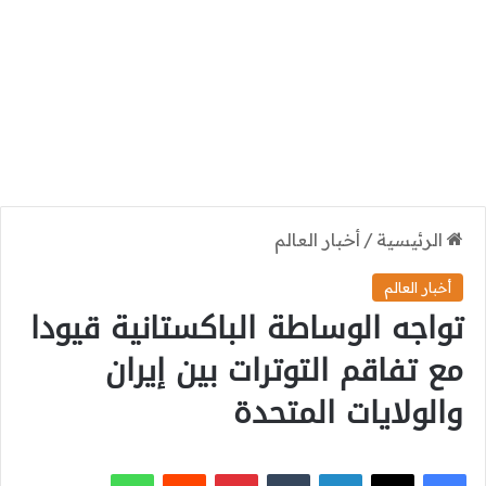
الرئيسية
/
أخبار العالم
أخبار العالم
تواجه الوساطة الباكستانية قيودا
مع تفاقم التوترات بين إيران
والولايات المتحدة
‫X
فيسبوك
لينكدإن
بينتيريست
واتساب