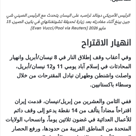
الرئيس الأمريكي دونالد ترامب، على اليسار، يتحدث مع الرئيس الصيني شي
جين بينغ أثناء مغادرته بعد زيارة لحديقة تشونغنانهاي في بكين، الصين، 15
مايو 2026 [Evan Vucci/Pool via Reuters]
انهيار الاقتراح
وفي أعقاب وقف إطلاق النار في 8 نيسان/أبريل وانهيار
المحادثات في إسلام آباد يومي 11 و12 نيسان/أبريل،
واصلت واشنطن وطهران تبادل المقترحات من خلال
وسطاء باكستانيين.
ففي الثامن والعشرين من إبريل/نيسان، قدمت إيران
اقتراحاً مضاداً يتألف من 14 نقطة يدعو إلى وقف دائم
للأعمال العدائية في غضون ثلاثين يوماً، وانسحاب الولايات
المتحدة من المناطق القريبة من حدودها، ورفع الحصار