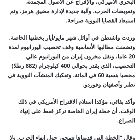
البحري الأميركي، والإفراج عن الأصول المجمدة،
وتعويضات الحرب، وآلية جديدة لإدارة مضيق هرمز. وتم
استبعاد القضايا النووية صراحة.
وردت واشنطن في أوائل شهر مايو/أيار بخطتها الخاصة.
وتضمنت مطالبها الأساسية وقف تخصيب اليورانيوم لمدة
20 عاما، ونقل مخزون إيران من اليورانيوم عالي
التخصيب، الذي يقدر بحوالي 400 كيلوجرام (882 رطلا)
مخصبا بنسبة 60 في المائة، وتفكيك المنشآت النووية في
نطنز وأصفهان وفوردو.
وأكد بقائي، مؤكدا استلام الاقتراح الأمريكي في ذلك
الوقت، أن خطة إيران الخاصة تركز فقط على إنهاء
الصراع.
وقال “الخطة التي قدمناها تتمحور حول إنهاء الحرب. ولا