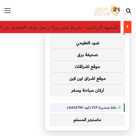
بحث عن
الق
×
توصيات :
المشهد الرياضي – شرط مثير وراء رحيل نواف العقيدي عن ا
باقة متميزة VIP (كود: AA35872):
ضوء التعليمي
صحيفة برق
موقع اشراقات
موقع اشراق اون لاين
اركان سياحة وسفر
باقة متميزة VIP (كود: AA26790):
ماسنجر المسلم