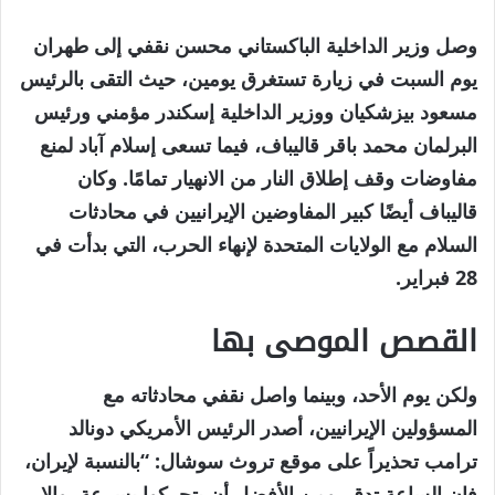
وصل وزير الداخلية الباكستاني محسن نقفي إلى طهران
يوم السبت في زيارة تستغرق يومين، حيث التقى بالرئيس
مسعود بيزشكيان ووزير الداخلية إسكندر مؤمني ورئيس
البرلمان محمد باقر قاليباف، فيما تسعى إسلام آباد لمنع
مفاوضات وقف إطلاق النار من الانهيار تمامًا. وكان
قاليباف أيضًا كبير المفاوضين الإيرانيين في محادثات
السلام مع الولايات المتحدة لإنهاء الحرب، التي بدأت في
28 فبراير.
القصص الموصى بها
نهاية
قائمة
ولكن يوم الأحد، وبينما واصل نقفي محادثاته مع
من
القائمة
المسؤولين الإيرانيين، أصدر الرئيس الأمريكي دونالد
4
ترامب تحذيراً على موقع تروث سوشال: “بالنسبة لإيران،
عناصر
فإن الساعة تدق، ومن الأفضل أن يتحركوا بسرعة، وإلا