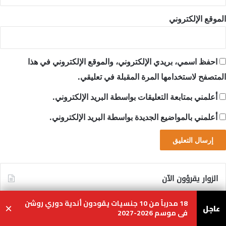
الموقع الإلكتروني
احفظ اسمي، بريدي الإلكتروني، والموقع الإلكتروني في هذا
المتصفح لاستخدامها المرة المقبلة في تعليقي.
أعلمني بمتابعة التعليقات بواسطة البريد الإلكتروني.
أعلمني بالمواضيع الجديدة بواسطة البريد الإلكتروني.
الزوار يقرؤون الآن
18 مدرباً من 10 جنسيات يقودون أندية دوري روشن
Art Basel Qatar يكشف عن تنسيق عادل
عاجل
×
في موسم 2026-2027
جديد للنسخة الافتتاحية
يسبوك
‫X
واتساب
تيلقرام