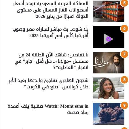
المملكة العربية السعودية توحد أسعار
أسطوانات الغاز المسال على مستوى
الدولة اعتبارًا من يناير 2026
يلا شوت.. بث مباشر لمباراة مصر وجنوب
أفريقيا كأس أمم أفريقيا 2025
بالتفاصيل: شاهد الآن الحلقة 24 من
مسلسل «مولانا».. هل قُتل ”جابر” في
انفجار ”العادلية”؟
شجون الهاجري تفاجئ والدتها بعيد الأم
خلال كواليس "صنع في الكويت"
Watch: Mount etna in صقلية يلف أعمدة
رماد ضخمة