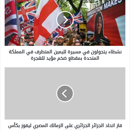
يتجولون
في
مسيرة
لليمين
المتطرف
في
المملكة
المتحدة
نشطاء يتجولون في مسيرة لليمين المتطرف في المملكة
بمقطع
المتحدة بمقطع ضخم مؤيد للهجرة
ضخم
مؤيد
للهجرة
فاز
اتحاد
الجزائر
الجزائري
على
الزمالك
المصري
ليفوز
بكأس
فاز اتحاد الجزائر الجزائري على الزمالك المصري ليفوز بكأس
الاتحاد