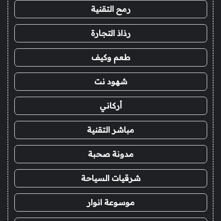
رمح التقنية
رذاذ التجارة
طعم وكيف
شهود نت
أركاني
مباشر التقنية
مدونة صحبة
شرقيات السياحة
موسوعة انوار