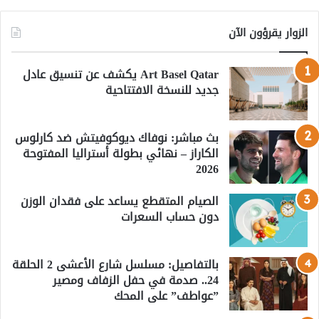
الزوار يقرؤون الآن
Art Basel Qatar يكشف عن تنسيق عادل
جديد للنسخة الافتتاحية
بث مباشر: نوفاك ديوكوفيتش ضد كارلوس
الكاراز – نهائي بطولة أستراليا المفتوحة
2026
الصيام المتقطع يساعد على فقدان الوزن
دون حساب السعرات
بالتفاصيل: مسلسل شارع الأعشى 2 الحلقة
24.. صدمة في حفل الزفاف ومصير
”عواطف” على المحك