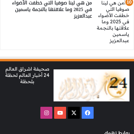
من هي لينا صوفيا التي خطفت الأضواء
في 2025 وما علاقتها بالنجمة ياسمين
عبدالعزيز
صحيفة اشراق العالم
24 أخبار العالم لحظة
بلحظة
‫X
فيسبوك
‫YouTube
انستقرام
روابط تهمك