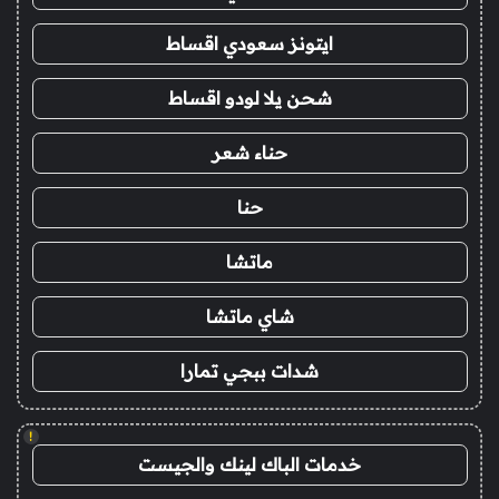
ايتونز سعودي اقساط
شحن يلا لودو اقساط
حناء شعر
حنا
ماتشا
شاي ماتشا
شدات ببجي تمارا
!
خدمات الباك لينك والجيست