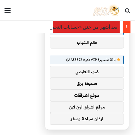
بحث عن
الق
×
توصيات :
بعد أشهر من خنق «حسابات التجميع».. إكس تهدم «مشاركة الأر
باقة متميزة VIP (كود: AA86842):
عالم الشباب
باقة متميزة VIP (كود: AA35872):
ضوء التعليمي
صحيفة برق
موقع اشراقات
موقع اشراق اون لاين
اركان سياحة وسفر