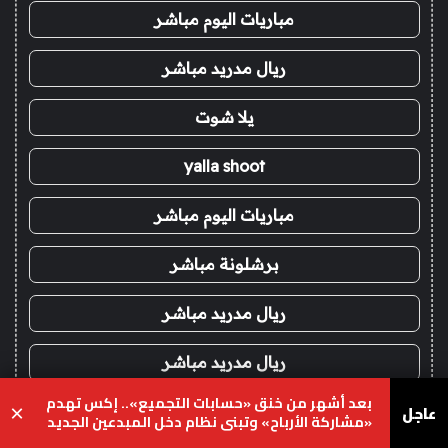
مباريات اليوم مباشر
ريال مدريد مباشر
يلا شوت
yalla shoot
مباريات اليوم مباشر
برشلونة مباشر
ريال مدريد مباشر
ريال مدريد مباشر
بعد أشهر من خنق «حسابات التجميع».. إكس تهدم
عاجل
×
يلا شوت
«مشاركة الأرباح» وتبني نظام دخل المبدعين الجديد
على الأصالة
يسبوك
‫X
واتساب
تيلقرام