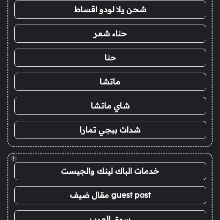
شحن يلا لودو اقساط
حناء شعر
حنا
ماتشا
شاي ماتشا
شدات ببجي تمارا
!
خدمات الباك لينك والجيست
guest post مقال ضيف
سوق العرب