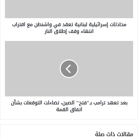
مع
اقتراب
انتهاء
محادثات إسرائيلية لبنانية تعقد في واشنطن مع اقتراب
وقف
انتهاء وقف إطلاق النار
إطلاق
النار
بعد
تعهد
ترامب
بـ"فتح"
الصين،
تضاءلت
التوقعات
بشأن
اتفاق
بعد تعهد ترامب بـ"فتح" الصين، تضاءلت التوقعات بشأن
القمة
اتفاق القمة
مقالات ذات صلة