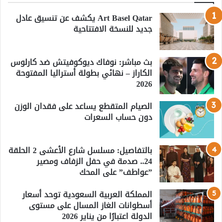
Art Basel Qatar يكشف عن تنسيق عادل
جديد للنسخة الافتتاحية
بث مباشر: نوفاك ديوكوفيتش ضد كارلوس
الكاراز – نهائي بطولة أستراليا المفتوحة
2026
الصيام المتقطع يساعد على فقدان الوزن
دون حساب السعرات
بالتفاصيل: مسلسل شارع الأعشى 2 الحلقة
24.. صدمة في حفل الزفاف ومصير
”عواطف” على المحك
المملكة العربية السعودية توحد أسعار
أسطوانات الغاز المسال على مستوى
الدولة اعتبارًا من يناير 2026