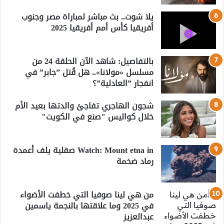
يلا شوت.. بث مباشر لمباراة مصر وجنوب
أفريقيا كأس أمم أفريقيا 2025
بالتفاصيل: شاهد الآن الحلقة 24 من
مسلسل «مولانا».. هل قُتل ”جابر” في
انفجار ”العادلية”؟
شجون الهاجري تفاجئ والدتها بعيد الأم
خلال كواليس "صنع في الكويت"
Watch: Mount etna in صقلية يلف أعمدة
رماد ضخمة
من هي لينا صوفيا التي خطفت الأضواء
في 2025 وما علاقتها بالنجمة ياسمين
عبدالعزيز