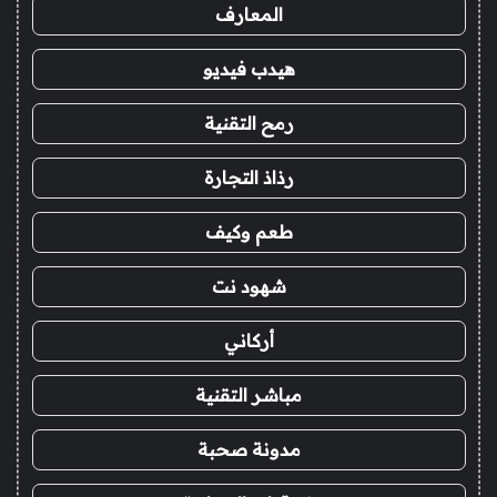
المعارف
هيدب فيديو
رمح التقنية
رذاذ التجارة
طعم وكيف
شهود نت
أركاني
مباشر التقنية
مدونة صحبة