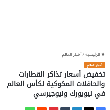
الرئيسية
/
أخبار العالم
أخبار العالم
تخفيض أسعار تذاكر القطارات
والحافلات المكوكية لكأس العالم
في نيويورك ونيوجيرسي
‫X
فيسبوك
لينكدإن
بينتيريست
واتساب