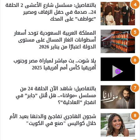
بالتفاصيل: مسلسل شارع الأعشى 2 الحلقة
24.. صدمة في حفل الزفاف ومصير
”عواطف” على المحك
المملكة العربية السعودية توحد أسعار
أسطوانات الغاز المسال على مستوى
الدولة اعتبارًا من يناير 2026
يلا شوت.. بث مباشر لمباراة مصر وجنوب
أفريقيا كأس أمم أفريقيا 2025
بالتفاصيل: شاهد الآن الحلقة 24 من
مسلسل «مولانا».. هل قُتل ”جابر” في
انفجار ”العادلية”؟
شجون الهاجري تفاجئ والدتها بعيد الأم
خلال كواليس "صنع في الكويت"