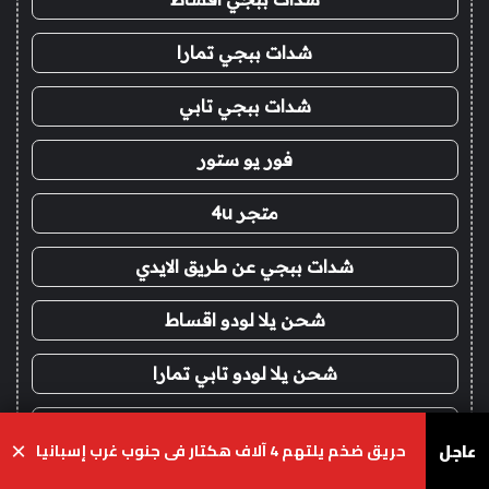
شدات ببجي تمارا
شدات ببجي تابي
فور يو ستور
متجر 4u
شدات ببجي عن طريق الايدي
شحن يلا لودو اقساط
شحن يلا لودو تابي تمارا
شدات ببجي اقساط
عاجل
حريق ضخم يلتهم 4 آلاف هكتار في جنوب غرب إسبانيا
×
ايتونز امريكي اقساط
يسبوك
‫X
واتساب
تيلقرام