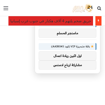
بحث عن
الق
×
توصيات :
حريق ضخم يلتهم 4 آلاف هكتار في جنوب غرب إسبانيا
باقة متميزة VIP (كود: AA26790):
ماسنجر المسلم
باقة متميزة VIP (كود: AA38045):
اول اثنين ريادة اعمال
مشاركة ارباح ادسنس