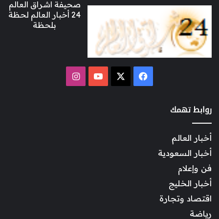
صحيفة اشراق العالم
24 أخبار العالم لحظة
بلحظة
‫X
فيسبوك
‫YouTube
انستقرام
روابط تهمك
أخبار العالم
أخبار السعودية
فن وإعلام
أخبار الخليج
اقتصاد وتجارة
رياضة