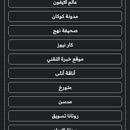
عالم الايفون
مدونة كوكان
صحيفة نهج
كار نيوز
موقع خبرة التقني
أناقة أنثى
متورخ
مدسن
روتانا تسويق
مجلة الابداع