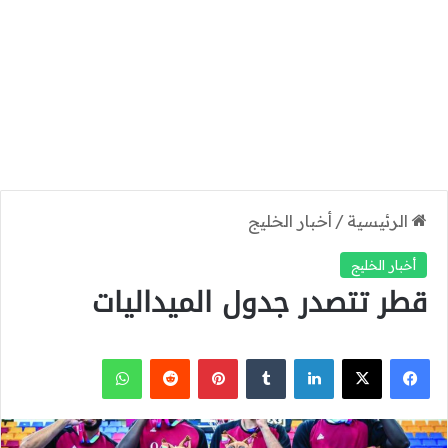
الرئيسية
/
أخبار الخليج
أخبار الخليج
قطر تتصدر جدول الميداليات
‫X
فيسبوك
لينكدإن
بينتيريست
واتساب