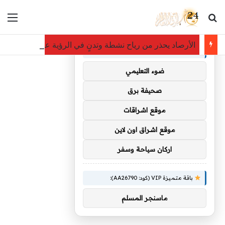
بحث عن
الق
×
توصيات :
الأرصاد يحذر من رياح نشطة وتدنٍ في الرؤية على 4 محافظات بمنطقة مكة المكرمة
باقة متميزة VIP (كود: AA35872):
ضوء التعليمي
صحيفة برق
موقع اشراقات
موقع اشراق اون لاين
اركان سياحة وسفر
باقة متميزة VIP (كود: AA26790):
ماسنجر المسلم