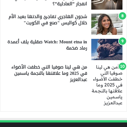
انفجار ”العادلية”؟
شجون الهاجري تفاجئ والدتها بعيد الأم
خلال كواليس "صنع في الكويت"
Watch: Mount etna in صقلية يلف أعمدة
رماد ضخمة
من هي لينا صوفيا التي خطفت الأضواء
في 2025 وما علاقتها بالنجمة ياسمين
عبدالعزيز