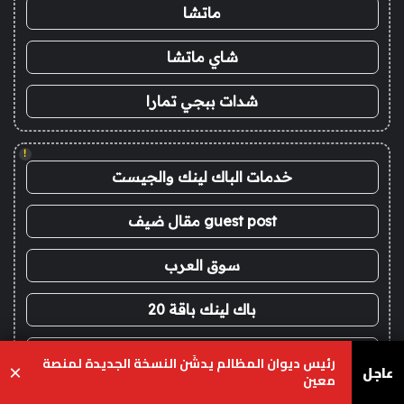
ماتشا
شاي ماتشا
شدات ببجي تمارا
!
خدمات الباك لينك والجيست
guest post مقال ضيف
سوق العرب
باك لينك باقة 20
اعلانات الباك لينك
رئيس ديوان المظالم يدشّن النسخة الجديدة لمنصة
عاجل
×
معين
أقوى باقة باك لينك
يسبوك
‫X
واتساب
تيلقرام