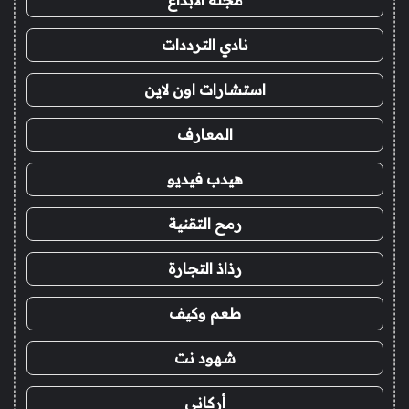
نادي الترددات
استشارات اون لاين
المعارف
هيدب فيديو
رمح التقنية
رذاذ التجارة
طعم وكيف
شهود نت
أركاني