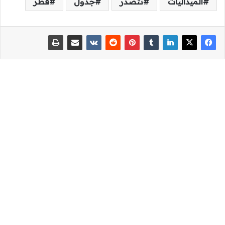
الميداليات
تتصدر
جدول
قطر