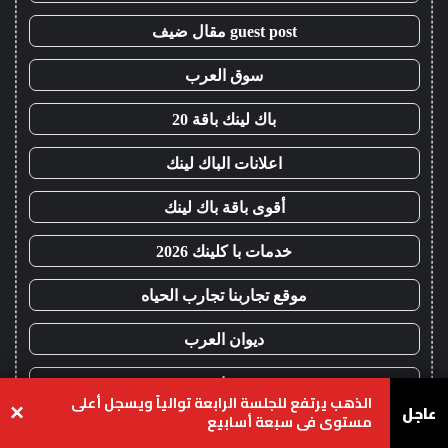
guest post مقال ضيف
سوق العرب
باك لينك باقة 20
اعلانات الباك لينك
أقوى باقة باك لينك
خدمات با كلينك 2026
موقع تجاربنا تجارب الحياه
ديوان العرب
مشاريع
الذهب يرتفع للجلسة الرابعة توالياً ويسجل أعلى
عاجل
×
مستوى في سبعة أسابيع
اعلانات باك لينك
يسبوك
‫X
واتساب
تيلقرام