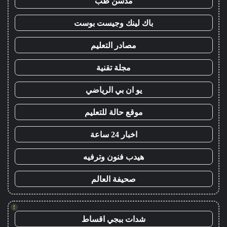
مدسن طب
باك لينك وجيست بوست
مصادر التعليم
مجلة تقنية
يو ان بي الرياضي
موقع حالة للتعليم
اخبار 24 ساعة
هيدب فنون وترفيه
صحيفة العالم
!
شدات ببجي اقساط