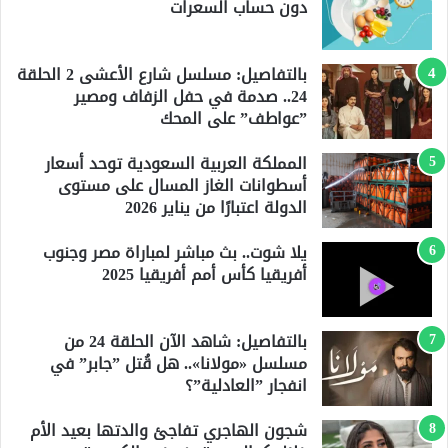
دون حساب السعرات
بالتفاصيل: مسلسل شارع الأعشى 2 الحلقة
24.. صدمة في حفل الزفاف ومصير
”عواطف” على المحك
المملكة العربية السعودية توحد أسعار
أسطوانات الغاز المسال على مستوى
الدولة اعتبارًا من يناير 2026
يلا شوت.. بث مباشر لمباراة مصر وجنوب
أفريقيا كأس أمم أفريقيا 2025
بالتفاصيل: شاهد الآن الحلقة 24 من
مسلسل «مولانا».. هل قُتل ”جابر” في
انفجار ”العادلية”؟
شجون الهاجري تفاجئ والدتها بعيد الأم