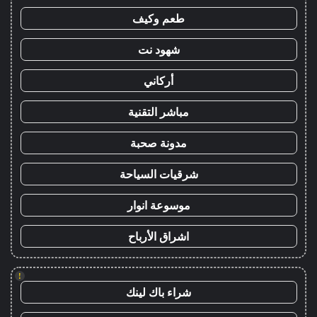
طعم وكيف
شهود نت
أركاني
مباشر التقنية
مدونة صحبة
شرقيات السياحة
موسوعة انوار
اشراق الأرباح
!
شراء باك لينك