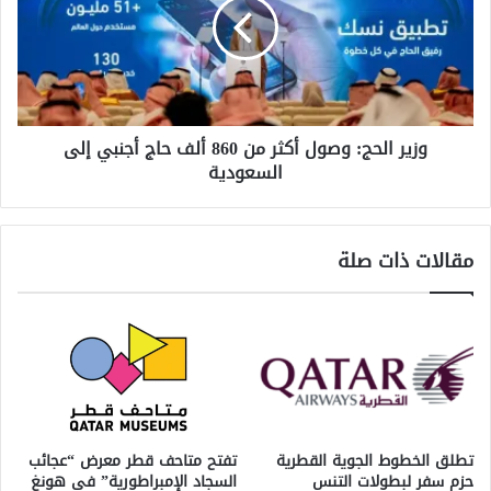
من
860
ألف
حاج
أجنبي
إلى
السعودية
وزير الحج: وصول أكثر من 860 ألف حاج أجنبي إلى
السعودية
مقالات ذات صلة
تطلق الخطوط الجوية القطرية
تفتح متاحف قطر معرض “عجائب
حزم سفر لبطولات التنس
السجاد الإمبراطورية” في هونغ