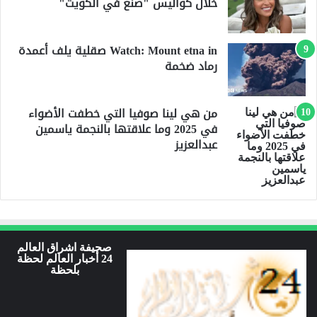
خلال كواليس "صنع في الكويت"
Watch: Mount etna in صقلية يلف أعمدة
رماد ضخمة
من هي لينا صوفيا التي خطفت الأضواء
في 2025 وما علاقتها بالنجمة ياسمين
عبدالعزيز
صحيفة اشراق العالم
24 أخبار العالم لحظة
بلحظة