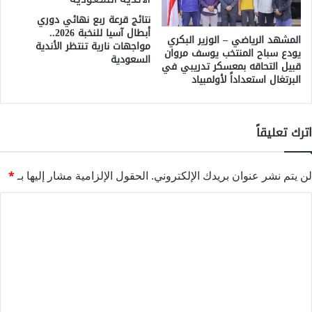
نتائج قرعة ربع نهائي دوري
أبطال آسيا للنخبة 2026..
المشهد الرياضي – الوزير البكري
مواجهات نارية تنتظر الأندية
يودع سباح المنتخب يوسف مروان
السعودية
قبيل التحاقه بمعسكر تدريبي في
البرتغال استعداداً لأولمبياد
اترك تعليقاً
لن يتم نشر عنوان بريدك الإلكتروني.
الحقول الإلزامية مشار إليها بـ
*
ا
ل
ت
ع
ل
ي