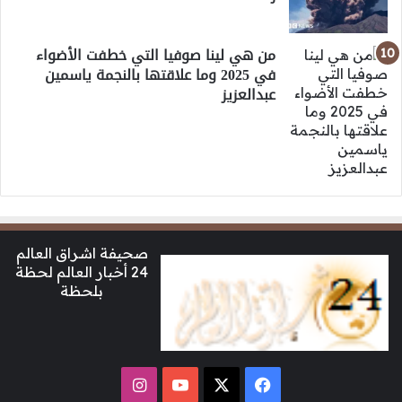
من هي لينا صوفيا التي خطفت الأضواء
في 2025 وما علاقتها بالنجمة ياسمين
عبدالعزيز
صحيفة اشراق العالم
24 أخبار العالم لحظة
بلحظة
‫X
فيسبوك
‫YouTube
انستقرام