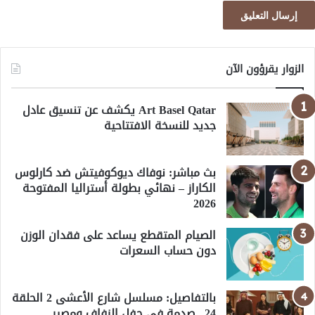
الزوار يقرؤون الآن
Art Basel Qatar يكشف عن تنسيق عادل
جديد للنسخة الافتتاحية
بث مباشر: نوفاك ديوكوفيتش ضد كارلوس
الكاراز – نهائي بطولة أستراليا المفتوحة
2026
الصيام المتقطع يساعد على فقدان الوزن
دون حساب السعرات
بالتفاصيل: مسلسل شارع الأعشى 2 الحلقة
24.. صدمة في حفل الزفاف ومصير