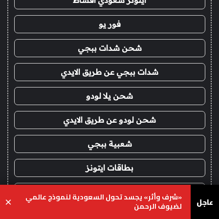
ايتونز سعودي اقساط
فور يو
شحن شدات ببجي
شدات ببجي عن طريق الايدي
شحن يلا لودو
شحن لودو عن طريق الايدي
شعبية ببجي
بطاقات ايتونز
بلايستيشن ستور
«شرف وأثر» يجسد تحول السعودية لنموذج عالمي
عاجل
×
لضيوف الرحمن
شدات ببجي اقساط
يسبوك
‫X
واتساب
تيلقرام