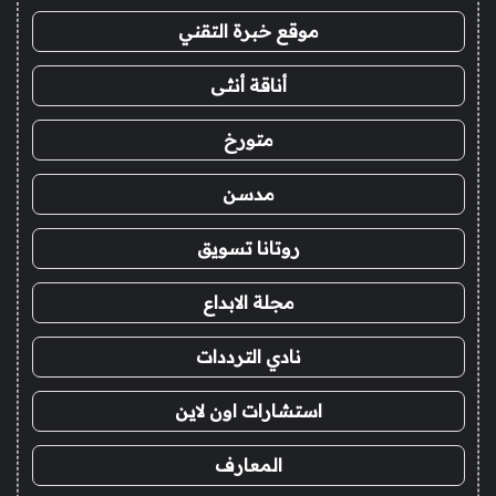
موقع خبرة التقني
أناقة أنثى
متورخ
مدسن
روتانا تسويق
مجلة الابداع
نادي الترددات
استشارات اون لاين
المعارف