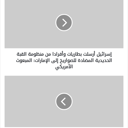
أرسلت
بطاريات
وأفرادا
من
منظومة
القبة
الحديدية
المضادة
إسرائيل أرسلت بطاريات وأفرادا من منظومة القبة
للصواريخ
الحديدية المضادة للصواريخ إلى الإمارات: المبعوث
إلى
الأمريكي
الإمارات:
المبعوث
الأمريكي
"قطف
القطن":
أدان
المشرع
الأمريكي
بسبب
تعليقاته
العنصرية
حول