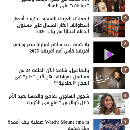
”عواطف” على المحك
المملكة العربية السعودية توحد أسعار
أسطوانات الغاز المسال على مستوى
الدولة اعتبارًا من يناير 2026
يلا شوت.. بث مباشر لمباراة مصر وجنوب
أفريقيا كأس أمم أفريقيا 2025
بالتفاصيل: شاهد الآن الحلقة 24 من
مسلسل «مولانا».. هل قُتل ”جابر” في
انفجار ”العادلية”؟
شجون الهاجري تفاجئ والدتها بعيد الأم
خلال كواليس "صنع في الكويت"
Watch: Mount etna in صقلية يلف أعمدة
رماد ضخمة