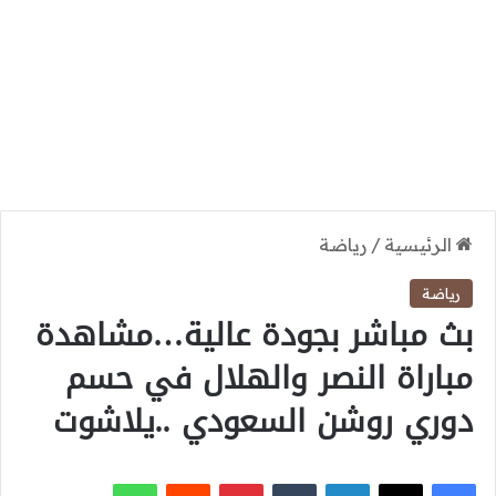
الرئيسية
/
رياضة
رياضة
بث مباشر بجودة عالية…مشاهدة
مباراة النصر والهلال في حسم
دوري روشن السعودي ..يلاشوت
‫X
فيسبوك
لينكدإن
بينتيريست
واتساب