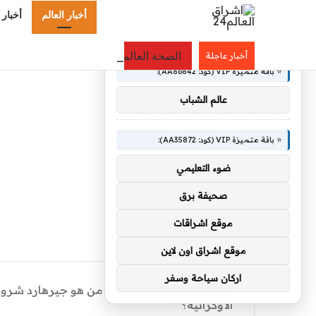
أخبار العالم
أخبار 
×
🚀 توصيات :
الصحة العالمية توصي بتجربة لقاح «إرفيب
أخبار عاجلة
⭐ باقة متميزة VIP (كود: AA86842):
عالم الشباب
⭐ باقة متميزة VIP (كود: AA35872):
ضوء التعليمي
صحيفة برق
موقع اشراقات
موقع اشراق اون لاين
اركان سياحة وسفر
الرئيسية
/
أخبار العالم
/
من هو جيرهارد شرودر
الأوكرانية؟