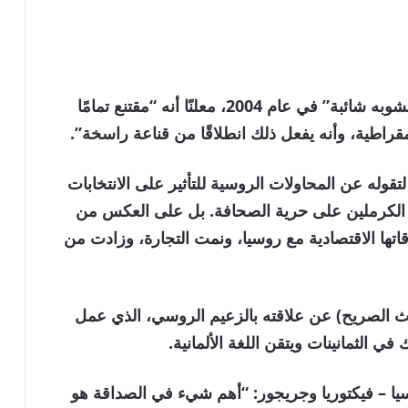
أشار شرودر إلى بوتين باعتباره “ديمقراطيًا لا تشوبه شائبة” في عام 2004، معلنًا أنه “مقتنع تمامًا
قراطية، وأنه يفعل ذلك انطلاقًا من قناعة راسخة”.
لتقوله عن المحاولات الروسية للتأثير على الانتخابات
 الكرملين على حرية الصحافة. بل على العكس من
اتها الاقتصادية مع روسيا، ونمت التجارة، وزادت من
ث الصريح) عن علاقته بالزعيم الروسي، الذي عمل
ي الثمانينات ويتقن اللغة الألمانية.
يا – فيكتوريا وجريجور: “أهم شيء في الصداقة هو