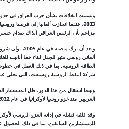
وتسببت الخلافات بشأن حرب العراق في حدوث 
2003، عندما انحازت ألمانيا إلى فرنسا ور
مزاعم بأن الرئيس العراقي آنذاك صدام حسين 
وبعد أن ترك منصب
ألماني روسي مثير للجدل لبناء خط أنابيب للغا
الطاقة الروسية، بما في ذلك العمل في خطوط 
شركة النفط الروسية روسنفت، التي تخلى عنها في
وبينما استقال من هذا الدور، ظل المستشار الس
الغربيين منذ غزو روسيا لأوكرانيا في عام 2022، ويواجه انتقادات شديدة في ألمانيا.
وقد كلفه فشله في إدانة الغزو الروسي لأوكرانيا
للمستشارين السابقين، بما في ذلك الحصول ع