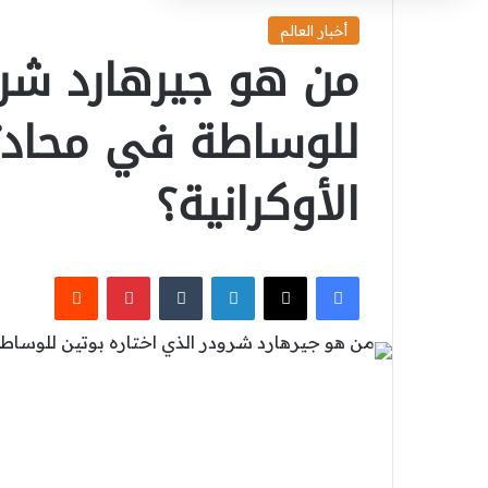
أخبار العالم
من هو جيرهارد شرود
للوساطة في محادث
الأوكرانية؟
‫X
فيسبوك
لينكدإن
بينتيريست