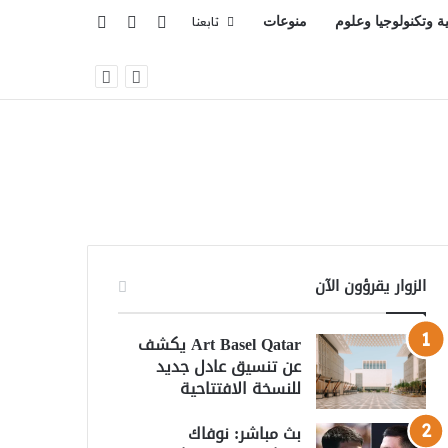
تسجيل الدخول
بحث عن
إضافة عمود جانبي
ية وتكنولوجيا وعلوم
منوعات
تابعنا
الزوار يقرؤون الآن
Art Basel Qatar يكشف
عن تنسيق عادل جديد
للنسخة الافتتاحية
بث مباشر: نوفاك