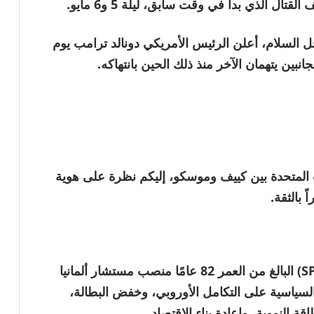
ل الذي بدأ في وقت سابق، ليلة 5 و6 مايو.
السلام، أعلن الرئيس الأمريكي دونالد ترامب يوم
جانبين يتهمان الآخر منذ ذلك الحين بانتهاكه.
ت المتحدة بين كييف وموسكو، إليكم نظرة على هوية
 بالثقة.
شغل زعيم الحزب الديمقراطي الاجتماعي (SPD) البالغ من العمر 82 عامًا منصب مستشار ألمانيا
ى 2005، وركز أهدافه السياسية على التكامل الأوروبي، وخفض البطالة،
قة النووية، وإعادة بناء الاقتصاد.