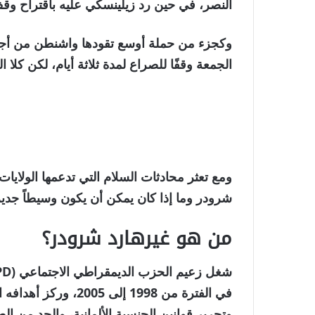
النصر، في حين رد زيلينسكي عليه باقتراح وقف القتا
وكجزء من حملة أوسع تقودها واشنطن من أجل 
الجمعة وقفًا للصراع لمدة ثلاثة أيام، لكن كلا ال
ومع تعثر محادثات السلام التي تدعمها الولايا
شرودر وما إذا كان يمكن أن يكون وسيطاً جديراً
من هو غيرهارد شرودر؟
في الفترة من 1998 إل
وتحرير قوانين الجنسية الألمانية، والحد من الطا