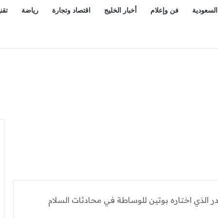
السعودية
فن وإعلام
أخبار الخليج
اقتصاد وتجارة
رياضة
تقن
و» لمواجهة فيروس بونديبوجيو بالكونغو
 الذي اختاره بوتين للوساطة في محادثات السلام