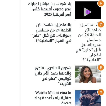
يلا شوت.. بث مباشر لمباراة
مصر وجنوب أفريقيا كأس
أمم أفريقيا 2025
بالتفاصيل: شاهد الآن
الحلقة 24 من مسلسل
«مولانا».. هل قُتل ”جابر”
في انفجار ”العادلية”؟
شجون الهاجري تفاجئ
والدتها بعيد الأم خلال
كواليس "صنع في
الكويت"
Watch: Mount etna in
صقلية يلف أعمدة رماد
ضخمة