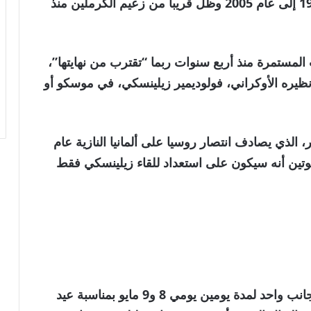
“شخصيا” شرودر، الذي قاد ألمانيا من عام 1998 إلى عام 2005 وظل قريبا من زعيم الكرملين منذ
المستمرة منذ أربع سنوات ربما “تقترب من نهايتها”،
نظيره الأوكراني، فولوديمير زيلينسكي، في موسكو أو
 الذي يصادف انتصار روسيا على ألمانيا النازية عام
اف بوتين أنه سيكون على استعداد للقاء زيلينسكي فقط
وكانت روسيا قد أعلنت وقف إطلاق النار من جانب واحد لمدة يومين يومي 8 و9 مايو بمناسبة عيد