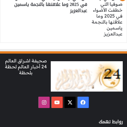
في 2025 وما علاقتها بالنجمة ياسمين
عبدالعزيز
صحيفة اشراق العالم
24 أخبار العالم لحظة
بلحظة
‫X
فيسبوك
‫YouTube
انستقرام
روابط تهمك