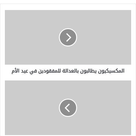
المكسيكيون
يطالبون
بالعدالة
للمفقودين
في
عيد
الأم
المكسيكيون يطالبون بالعدالة للمفقودين في عيد الأم
تم
اختبار
إصابة
اثنين
آخرين
من
ركاب
السفينة
السياحية