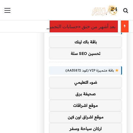
بحث عن
الق
×
توصيات :
بعد أشهر من خنق «حسابات التجميع».. إكس تهدم «مشاركة الأر
باقة متميزة VIP (كود: AA11138):
باقة باك لينك
تحسين SEO سلة
باقة متميزة VIP (كود: AA35872):
ضوء التعليمي
صحيفة برق
موقع اشراقات
موقع اشراق اون لاين
اركان سياحة وسفر