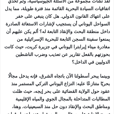
لقد نشأت مجموعة من الأسئلة الجيوسياسية، وتم تحدي
اتفاقيات السيادة البحرية القائمة منذ فترة طويلة، مما يدل
على انتهاك القانون الدولي. هل كان ينبغي على خفر
السواحل اليوناني أن يستجيب لإشارات الاستغاثة الصادرة
داخل منطقة البحث والإنقاذ التابعة له؟ ألم يكن عليهم أن
يمنعوا سفينة السجن التابعة للبحرية الإسرائيلية من
مغادرة ميناء إيرابترا اليوناني في جزيرة كريت، حيث كانت
بحوزتهم بالفعل تقارير عن تعذيب وضرب الناشطين
الدوليين في الداخل؟
وبينما يبحر أسطولنا الآن باتجاه الشرق، فإنه يدخل مجالًا
بحريًا متنازعًا عليه: النزاع اليوناني التركي المستمر منذ
عقود حول الولاية القضائية على بحر إيجه، حيث ظلت
المطالبات المتداخلة بالمجال الجوي والمياه الإقليمية
ومناطق البحث والإنقاذ دون حل منذ السبعينيات. وهنا،