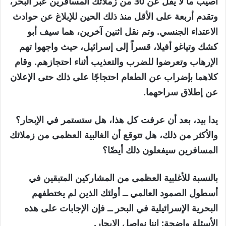
أصيب ما لا يقل عن 30 من زملائك المسافرين عبر البحر،
وتقدم أربعة على الأقل منذ ذلك الحين للإبلاغ عن حوادث
الاعتداء الجنسي. وتم نقل اثنين آخرين، هما سيف أبو
كشك وتياغو أفيلا، قسراً إلى إسرائيل، حيث واجهوا تهم
الإرهاب وتعرضوا للضرب والتعذيب أثناء احتجازهم. وقام
كلاهما بإضراب عن الطعام احتجاجًا على ذلك حتى الإعلان
عن إطلاق سراحهما.
يدا بيد، بعد أن عرفت كل هذا، هل ستستمر في الإبحار؟
والأكثر من ذلك، هل تتوقع أن الغالبية العظمى من زملائك
المسافرين سيفعلون ذلك أيضًا؟
بالنسبة للأغلبية العظمى من المشاركين المتبقين في
أسطول الصمود العالمي ــ أولئك الذين لم يختطفهم
البحرية الإسرائيلية في البحر ــ فإن الإجابات على هذه
الأسئلة واضحة: إننا نواصل الإبحار.