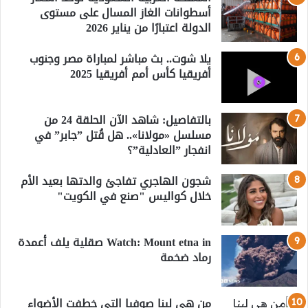
أسطوانات الغاز المسال على مستوى
الدولة اعتبارًا من يناير 2026
يلا شوت.. بث مباشر لمباراة مصر وجنوب
أفريقيا كأس أمم أفريقيا 2025
بالتفاصيل: شاهد الآن الحلقة 24 من
مسلسل «مولانا».. هل قُتل ”جابر” في
انفجار ”العادلية”؟
شجون الهاجري تفاجئ والدتها بعيد الأم
خلال كواليس "صنع في الكويت"
Watch: Mount etna in صقلية يلف أعمدة
رماد ضخمة
من هي لينا صوفيا التي خطفت الأضواء