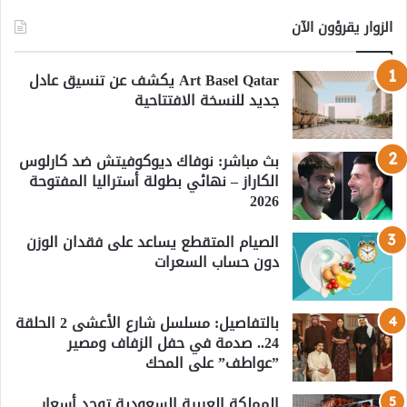
الزوار يقرؤون الآن
Art Basel Qatar يكشف عن تنسيق عادل
جديد للنسخة الافتتاحية
بث مباشر: نوفاك ديوكوفيتش ضد كارلوس
الكاراز – نهائي بطولة أستراليا المفتوحة
2026
الصيام المتقطع يساعد على فقدان الوزن
دون حساب السعرات
بالتفاصيل: مسلسل شارع الأعشى 2 الحلقة
24.. صدمة في حفل الزفاف ومصير
”عواطف” على المحك
المملكة العربية السعودية توحد أسعار