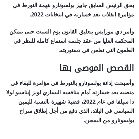
مايو
بحق الرئيس السابق جايير بولسونارو بتهمة التورط في
2026
مؤامرة انقلاب بعد خسارته في انتخابات 2022.
وأمر دي مورايس بتعليق القانون يوم السبت حتى تتمكن
المحكمة العليا من عقد جلسة استماع كاملة للنظر في
الطعون التي تطعن في دستوريته.
القصص الموصى بها
نهاية
قائمة
وأصبحت إدانة بولسونارو بالتورط في مؤامرة للبقاء في
من
القائمة
منصبه بعد خسارته أمام منافسه اليساري لويز إيناسيو لولا
3
دا سيلفا في عام 2022، قضية شهيرة بالنسبة لليمين
عناصر
السياسي في البلاد، الذي دفع من أجل إطلاق سراح
بولسونارو من السجن.