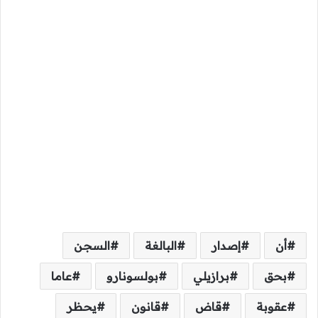
أن
إصدار
البالغة
السجن
بحق
برازيلي
بولسونارو
عاما
عقوبة
قاض
قانون
يحظر