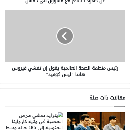
عن جهود السلام مع مسؤول في حماس
جهود
السلام
رئيس
مع
منظمة
مسؤول
الصحة
في
العالمية
حماس
يقول
إن
تفشي
فيروس
هانتا
رئيس منظمة الصحة العالمية يقول إن تفشي فيروس
"ليس
هانتا "ليس كوفيد"
كوفيد"
مقالات ذات صلة