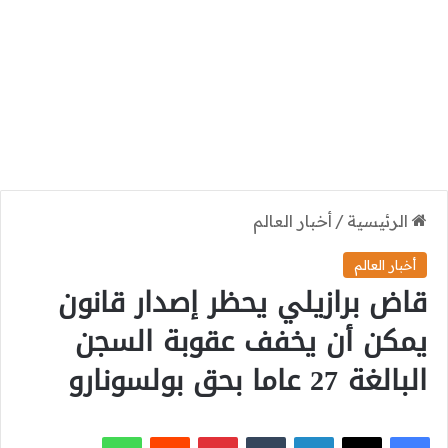
الرئيسية
/
أخبار العالم
أخبار العالم
قاض برازيلي يحظر إصدار قانون
يمكن أن يخفف عقوبة السجن
البالغة 27 عاما بحق بولسونارو
‫X
فيسبوك
لينكدإن
بينتيريست
واتساب