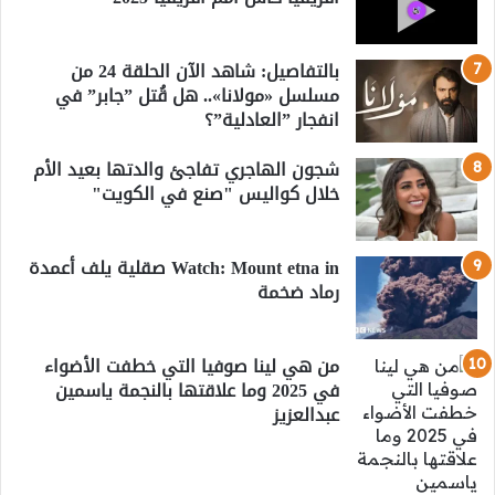
بالتفاصيل: شاهد الآن الحلقة 24 من
مسلسل «مولانا».. هل قُتل ”جابر” في
انفجار ”العادلية”؟
شجون الهاجري تفاجئ والدتها بعيد الأم
خلال كواليس "صنع في الكويت"
Watch: Mount etna in صقلية يلف أعمدة
رماد ضخمة
من هي لينا صوفيا التي خطفت الأضواء
في 2025 وما علاقتها بالنجمة ياسمين
عبدالعزيز