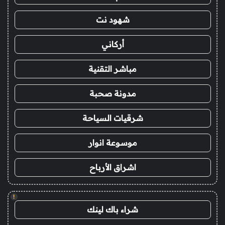
شهود نت
أركاني
مباشر التقنية
مدونة صحبة
شرقيات السياحة
موسوعة انوار
اشراق الأرباح
!
شراء باك لينك