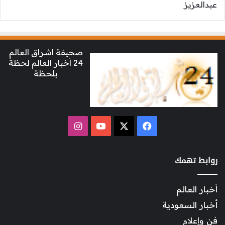
صحيفة اشراق العالم
24 أخبار العالم لحظة
بلحظة
‫X
فيسبوك
‫YouTube
انستقرام
روابط تهمك
أخبار العالم
أخبار السعودية
فن وإعلام