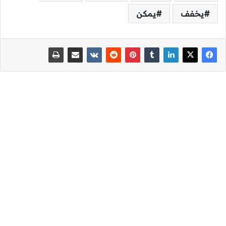
يخفف
يمكن