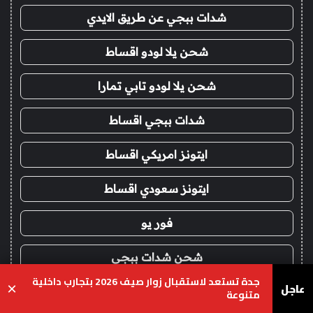
شدات ببجي عن طريق الايدي
شحن يلا لودو اقساط
شحن يلا لودو تابي تمارا
شدات ببجي اقساط
ايتونز امريكي اقساط
ايتونز سعودي اقساط
فور يو
شحن شدات ببجي
جدة تستعد لاستقبال زوار صيف 2026 بتجارب داخلية
عاجل
×
شدات ببجي عن طريق الايدي
متنوعة
يسبوك
‫X
واتساب
تيلقرام