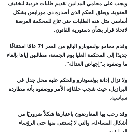
ويجب على محامي المدانين تقديم طلبات فردية لتخفيف
العقوبة. ويعلق الحكم الذي أصدره دي مورايس بشكل
أساسي مثل هذه الطلبات حتى تتاح للمحكمة الفرصة
لاتخاذ قرار بشأن دستورية القانون.
وقدم محامو بولسونارو البالغ من العمر 71 عامًا استئنافًا
جديدًا إلى المحكمة العليا يوم الجمعة، مطالبين إياها بإلغاء
ما وصفوه بـ”إجهاض العدالة”.
ولا تزال إدانة بولسونارو والحكم عليه محل جدل في
البرازيل، حيث شجب حلفاؤه الأمر ووصفوه بأنه مطاردة
سياسية.
وقد رحب بها المعارضون باعتبارها شكلاً ضروريًا من
أشكال المساءلة، والتي لا يُستثنى منها حتى الرؤساء
السابقون.