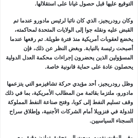
التوقيع عليها قبل حصول غيانا على استقلالها.
وكان رودريجيز، الذي كان نائبا لرئيس مادورو عندما تم
القبض عليه ونقله جوا إلى الولايات المتحدة لمحاكمته،
يخضع لعقوبات أمريكية منذ فترة طويلة. تم رفعها عندما
أصبحت رئيسة بالنيابة. وبغض النظر عن ذلك، فإن
المسؤولين الذين يحضرون إجراءات محكمة العدل الدولية
يحصلون عادة على حماية قانونية خاصة.
وظل رودريجيز، أحد مؤيدي حركة تشافيزمو التي يتزعمها
مادورو، ملتزما بقائمة من المطالب الأمريكية، بما في ذلك
وقف تسليم النفط إلى كوبا، وفتح صناعة النفط المملوكة
للدولة في فنزويلا أمام الشركات الأجنبية، وإطلاق سراح
السجناء السياسيين.
وفي الوقت نفسه، سعت إلى تحقيق توازن دقيق مع