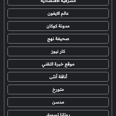
الشرقية الاقتصادية
عالم الايفون
مدونة كوكان
صحيفة نهج
كار نيوز
موقع خبرة التقني
أناقة أنثى
متورخ
مدسن
روتانا تسويق