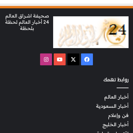
صحيفة اشراق العالم
24 أخبار العالم لحظة
بلحظة
‫X
فيسبوك
‫YouTube
انستقرام
روابط تهمك
أخبار العالم
أخبار السعودية
فن وإعلام
أخبار الخليج