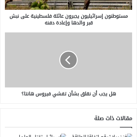
قبر
والدها
مستوطنون إسرائيليون يجبرون عائلة فلسطينية على نبش
وإعادة
قبر والدها وإعادة دفنه
دفنه
هل
يجب
أن
نقلق
بشأن
تفشي
فيروس
هانتا؟
هل يجب أن نقلق بشأن تفشي فيروس هانتا؟
مقالات ذات صلة