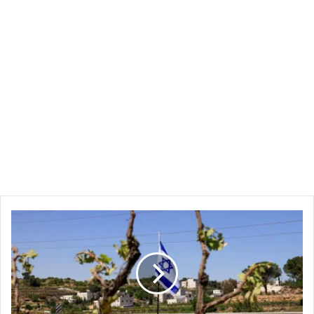
مستوطنون
إسرائيليون
يجبرون
عائلة
فلسطينية
على
نبش