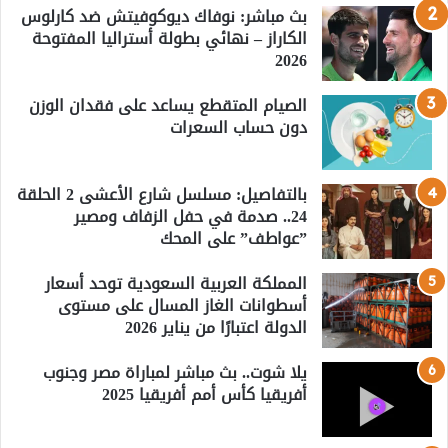
بث مباشر: نوفاك ديوكوفيتش ضد كارلوس
الكاراز – نهائي بطولة أستراليا المفتوحة
2026
الصيام المتقطع يساعد على فقدان الوزن
دون حساب السعرات
بالتفاصيل: مسلسل شارع الأعشى 2 الحلقة
24.. صدمة في حفل الزفاف ومصير
”عواطف” على المحك
المملكة العربية السعودية توحد أسعار
أسطوانات الغاز المسال على مستوى
الدولة اعتبارًا من يناير 2026
يلا شوت.. بث مباشر لمباراة مصر وجنوب
أفريقيا كأس أمم أفريقيا 2025