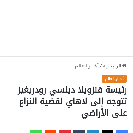
الرئيسية
/
أخبار العالم
أخبار العالم
رئيسة فنزويلا ديلسي رودريغيز
تتوجه إلى لاهاي لقضية النزاع
على الأراضي
‫X
فيسبوك
لينكدإن
بينتيريست
واتساب