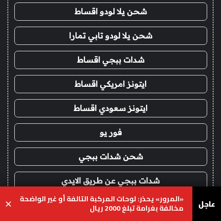
شحن يلا لودو اقساط
شحن يلا لودو تابي تمارا
شدات ببجي اقساط
ايتونز امريكي اقساط
ايتونز سعودي اقساط
فور يو
شحن شدات ببجي
شدات ببجي عن طريق الايدي
«المرور» يحذر: لوحات المركبة التالفة أو غير الواضحة
عاجل
×
شحن يلا لودو
مخالفة بغرامة تبلغ 2000 ريال
يسبوك
‫X
واتساب
تيلقرام