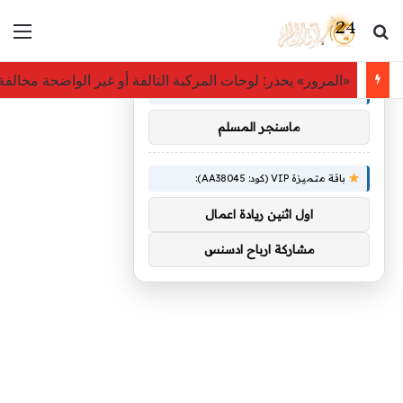
بحث عن
الق
×
توصيات :
«المرور» يحذر: لوحات المركبة التالفة أو غير الواضحة مخالفة بغرامة ت
باقة متميزة VIP (كود: AA26790):
ماسنجر المسلم
باقة متميزة VIP (كود: AA38045):
اول اثنين ريادة اعمال
مشاركة ارباح ادسنس