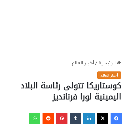
الرئيسية
/
أخبار العالم
أخبار العالم
كوستاريكا تتولى رئاسة البلاد
اليمينية لورا فرنانديز
‫X
فيسبوك
لينكدإن
بينتيريست
واتساب