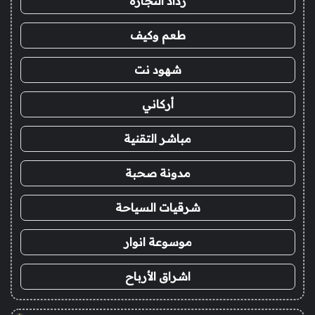
رذاذ التجارة
طعم وكيف
شهود نت
أركاني
مباشر التقنية
مدونة صحبة
شرقيات السياحة
موسوعة انوار
اشراق الأرباح