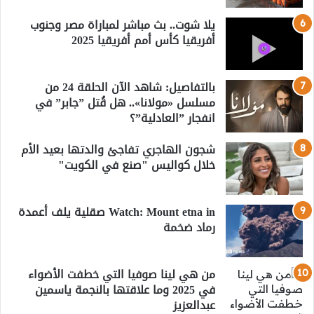
يلا شوت.. بث مباشر لمباراة مصر وجنوب
أفريقيا كأس أمم أفريقيا 2025
بالتفاصيل: شاهد الآن الحلقة 24 من
مسلسل «مولانا».. هل قُتل ”جابر” في
انفجار ”العادلية”؟
شجون الهاجري تفاجئ والدتها بعيد الأم
خلال كواليس "صنع في الكويت"
Watch: Mount etna in صقلية يلف أعمدة
رماد ضخمة
من هي لينا صوفيا التي خطفت الأضواء
في 2025 وما علاقتها بالنجمة ياسمين
عبدالعزيز