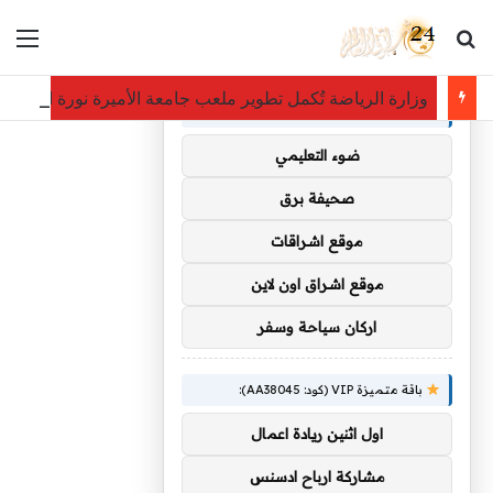
بحث عن
الق
×
توصيات :
وزارة الرياضة تُكمل تطوير ملعب جامعة الأميرة نورة استعداداً لكأس آسيا 2027 
باقة متميزة VIP (كود: AA35872):
ضوء التعليمي
صحيفة برق
موقع اشراقات
موقع اشراق اون لاين
اركان سياحة وسفر
باقة متميزة VIP (كود: AA38045):
اول اثنين ريادة اعمال
مشاركة ارباح ادسنس