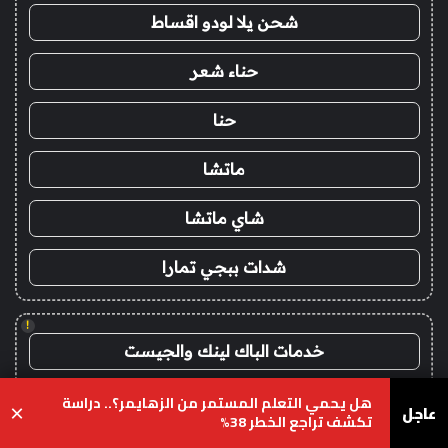
شحن يلا لودو اقساط
حناء شعر
حنا
ماتشا
شاي ماتشا
شدات ببجي تمارا
!
خدمات الباك لينك والجيست
guest post مقال ضيف
هل يحمي التعلم المستمر من الزهايمر؟.. دراسة
عاجل
×
تكشف تراجع الخطر 38%
يسبوك
‫X
واتساب
تيلقرام