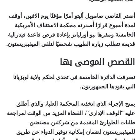
أصدر القاضي صامويل أليتو أمرًا مؤقتًا يوم الاثنين، أوقف
لمدة أسبوع قرارًا أصدرته محكمة الاستئناف الأمريكية
الخامسة ومقرها نيو أورليانز بإعادة فرض قاعدة فيدرالية
قديمة تتطلب زيارة الطبيب شخصيًا لتلقي الميفيبريستون.
القصص الموصى بها
نهاية
قائمة
تصرفت الدائرة الخامسة في تحدي لحكم ولاية لويزيانا
من
القائمة
التي يقودها الجمهوريون.
3
يمنح الإجراء الذي اتخذته المحكمة العليا، والذي أطلق
عناصر
عليه “الوقف الإداري”، القضاة المزيد من الوقت لمراجعة
طلبات الطوارئ المقدمة من شركتين مصنعتين
للميفيبريستون لضمان إمكانية توفير الدواء عن طريق