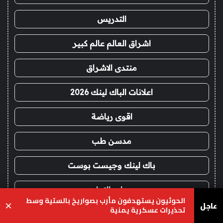
التدريس
اشراق العالم عالم كبير
منتدى الاشراق
اعلانات الباك لينك 2026
اقوى رياضة
مدسن طب
باك لينك وجيست بوست
مصادر التعليم
الحوثيون يستهدفون مأرب بصواريخ بالستية وسط
عاجل
×
تحذيرات عسكرية يمنية
مجلة تقنية
يسبوك
‫X
واتساب
تيلقرام