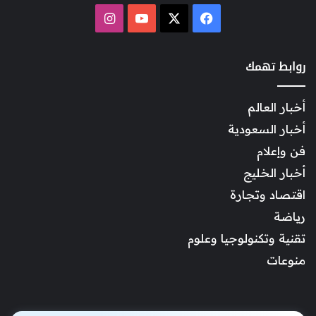
‫X
فيسبوك
‫YouTube
انستقرام
روابط تهمك
أخبار العالم
أخبار السعودية
فن وإعلام
أخبار الخليج
اقتصاد وتجارة
رياضة
تقنية وتكنولوجيا وعلوم
منوعات