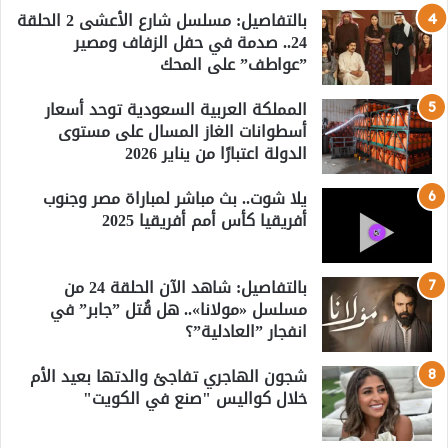
بالتفاصيل: مسلسل شارع الأعشى 2 الحلقة
24.. صدمة في حفل الزفاف ومصير
”عواطف” على المحك
المملكة العربية السعودية توحد أسعار
أسطوانات الغاز المسال على مستوى
الدولة اعتبارًا من يناير 2026
يلا شوت.. بث مباشر لمباراة مصر وجنوب
أفريقيا كأس أمم أفريقيا 2025
بالتفاصيل: شاهد الآن الحلقة 24 من
مسلسل «مولانا».. هل قُتل ”جابر” في
انفجار ”العادلية”؟
شجون الهاجري تفاجئ والدتها بعيد الأم
خلال كواليس "صنع في الكويت"