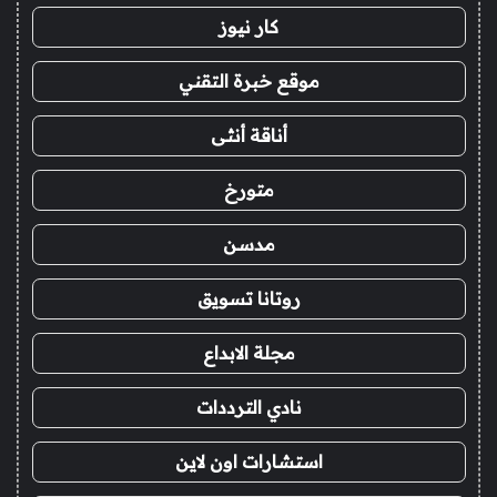
كار نيوز
موقع خبرة التقني
أناقة أنثى
متورخ
مدسن
روتانا تسويق
مجلة الابداع
نادي الترددات
استشارات اون لاين