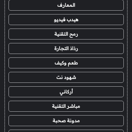
المعارف
هيدب فيديو
رمح التقنية
رذاذ التجارة
طعم وكيف
شهود نت
أركاني
مباشر التقنية
مدونة صحبة