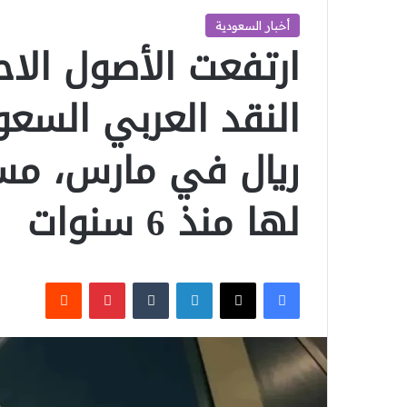
أخبار السعودية
ارتفعت الأصول الا
ريال في مارس، م
لها منذ 6 سنوات
‫X
فيسبوك
لينكدإن
بينتيريست