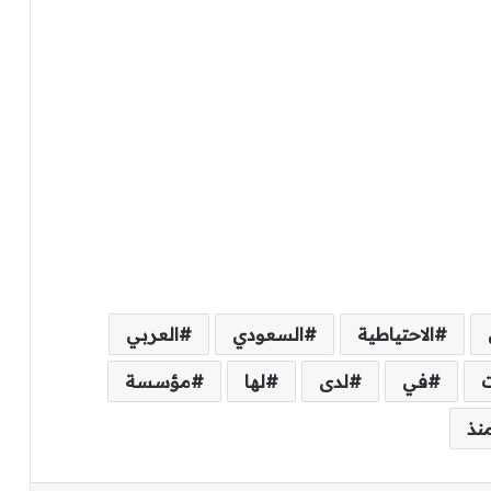
الاحتياطية
السعودي
العربي
في
لدى
لها
مؤسسة
نذ