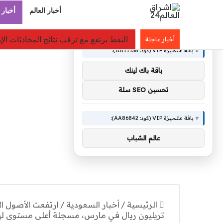
أخبار العالم
أخبار 
×
🚀 توصيات :
مجلس الشؤون الاقتصادية يستعرض أداء الم
أخبار عاجلة
⭐ باقة متميزة VIP (كود: AA11138):
باقة باك لينك
تحسين SEO سلة
⭐ باقة متميزة VIP (كود: AA86842):
عالم الشباب
الرئيسية
/
أخبار السعودية
/
تريليون ريال في مارس، مسجلة أعلى مستوى لها منذ 6