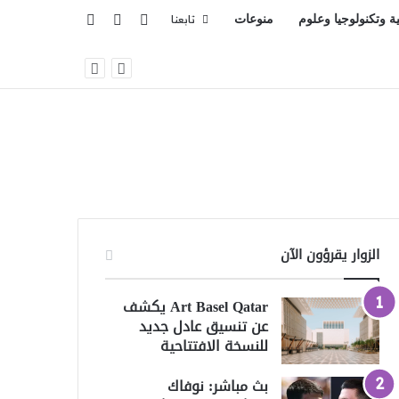
تسجيل الدخول
بحث عن
إضافة عمود جانبي
ية وتكنولوجيا وعلوم
منوعات
تابعنا
الزوار يقرؤون الآن
Art Basel Qatar يكشف
عن تنسيق عادل جديد
للنسخة الافتتاحية
بث مباشر: نوفاك