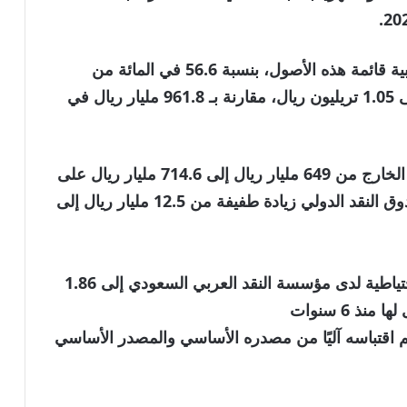
وتصدرت الاستثمارات في الأوراق المالية الأجنبية قائمة هذه الأصول، بنسبة 56.6 في المائة من
الإجمالي، ونمت بنسبة 9.2 في المائة لتصل إلى 1.05 تريليون ريال، مقارنة بـ 961.8 مليار ريال في
وبالمثل، ارتفعت العملات الأجنبية والودائع في الخارج من 649 مليار ريال إلى 714.6 مليار ريال على
أساس سنوي، وشهد مركز الاحتياطي لدى صندوق النقد الدولي زيادة طفيفة من 12.5 مليار ريال إلى
نشكركم على قراءة خبر “ارتفعت الأصول الاحتياطية لدى مؤسسة النقد العربي السعودي إلى 1.86
 6 سنوات
نويه بأن الخبر تم اقتباسه آليًا من مصدره الأساسي والمصدر الأساسي