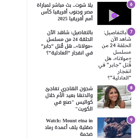
يلا شوت.. بث مباشر لمباراة
مصر وجنوب أفريقيا كأس
أمم أفريقيا 2025
بالتفاصيل: شاهد الآن
الحلقة 24 من مسلسل
«مولانا».. هل قُتل ”جابر”
في انفجار ”العادلية”؟
شجون الهاجري تفاجئ
والدتها بعيد الأم خلال
كواليس "صنع في
الكويت"
Watch: Mount etna in
صقلية يلف أعمدة رماد
ضخمة