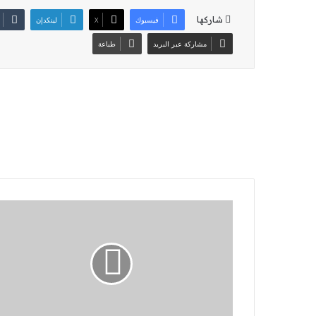
شاركها
فيسبوك
‫X
لينكدإن
مشاركة عبر البريد
طباعة
في
اليوم
العالمي
لحرية
الصحافة،
البابا
يكرم
الصحفيين