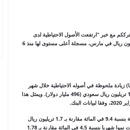
لسعودية . نترككم مع خبر “ارتفعت الأصول الاحتياطية لدى
مؤسسة النقد العربي السعودي إلى 1.86 تريليون ريال في مارس، مسجلة أعلى مستوى لها منذ 6
 زيادة ملحوظة في أصوله الاحتياطية خلال شهر
مارس من العام الجاري، حيث وصلت إلى 1.86 تريليون ريال سعودي (496 مليار دولار). ويمثل هذا
لبنك.
وعلى أساس سنوي، ارتفعت الأصول الاحتياطية بنسبة 9.4 في المائة مقارنة بـ 1.7 تريليون ريال
(453 مليار دولار) في مارس 2025، بينما سجلت نموا شهريا بنسبة 4.5 في المائة مقارنة بـ 1.78