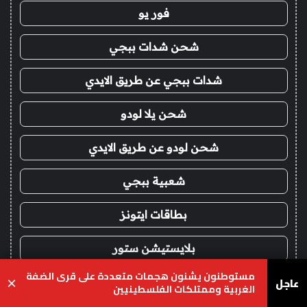
فور يو
شحن شدات ببجي
شدات ببجي عن طريق الايدي
شحن يلا لودو
شحن لودو عن طريق الايدي
شعبية ببجي
بطاقات ايتونز
بلايستيشن ستور
مستوطنون يشنون هجمات متعددة على قرى الضفة
عاجل
×
شدات ببجي اقساط
الغربية وممتلكات الفلسطينيين
يسبوك
‫X
واتساب
تيلقرام