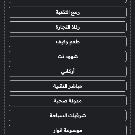
رمح التقنية
رذاذ التجارة
طعم وكيف
شهود نت
أركاني
مباشر التقنية
مدونة صحبة
شرقيات السياحة
موسوعة انوار