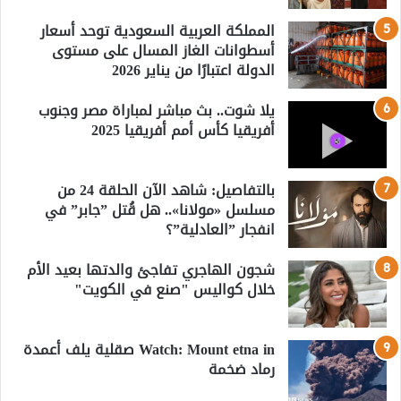
المملكة العربية السعودية توحد أسعار
أسطوانات الغاز المسال على مستوى
الدولة اعتبارًا من يناير 2026
يلا شوت.. بث مباشر لمباراة مصر وجنوب
أفريقيا كأس أمم أفريقيا 2025
بالتفاصيل: شاهد الآن الحلقة 24 من
مسلسل «مولانا».. هل قُتل ”جابر” في
انفجار ”العادلية”؟
شجون الهاجري تفاجئ والدتها بعيد الأم
خلال كواليس "صنع في الكويت"
Watch: Mount etna in صقلية يلف أعمدة
رماد ضخمة