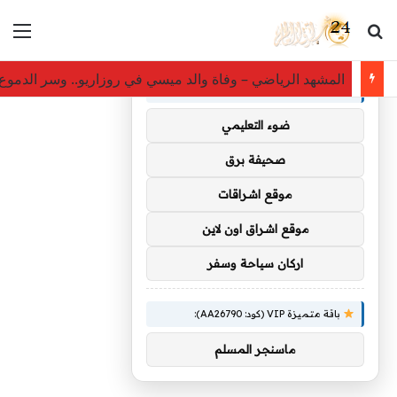
بحث عن
الق
×
توصيات :
المشهد الرياضي – وفاة والد ميسي في روزاريو.. وسر الدموع ال
باقة متميزة VIP (كود: AA35872):
ضوء التعليمي
صحيفة برق
موقع اشراقات
موقع اشراق اون لاين
اركان سياحة وسفر
باقة متميزة VIP (كود: AA26790):
ماسنجر المسلم