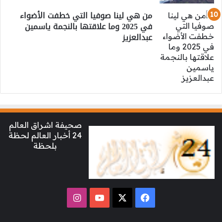
من هي لينا صوفيا التي خطفت الأضواء
في 2025 وما علاقتها بالنجمة ياسمين
عبدالعزيز
صحيفة اشراق العالم
24 أخبار العالم لحظة
بلحظة
‫X
فيسبوك
‫YouTube
انستقرام