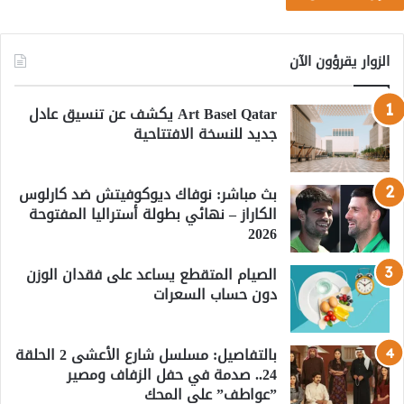
الزوار يقرؤون الآن
Art Basel Qatar يكشف عن تنسيق عادل
جديد للنسخة الافتتاحية
بث مباشر: نوفاك ديوكوفيتش ضد كارلوس
الكاراز – نهائي بطولة أستراليا المفتوحة
2026
الصيام المتقطع يساعد على فقدان الوزن
دون حساب السعرات
بالتفاصيل: مسلسل شارع الأعشى 2 الحلقة
24.. صدمة في حفل الزفاف ومصير
”عواطف” على المحك