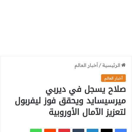
الرئيسية
/
أخبار العالم
أخبار العالم
صلاح يسجل في ديربي
ميرسيسايد ويحقق فوز ليفربول
لتعزيز الآمال الأوروبية
‫X
فيسبوك
لينكدإن
بينتيريست
واتساب