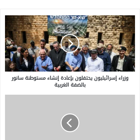
وزراء
إسرائيليون
يحتفلون
بإعادة
إنشاء
مستوطنة
سانور
بالضفة
الغربية
وزراء إسرائيليون يحتفلون بإعادة إنشاء مستوطنة سانور
بالضفة الغربية
ترامب
يقول
إن
الولايات
المتحدة
احتجزت
سفينة