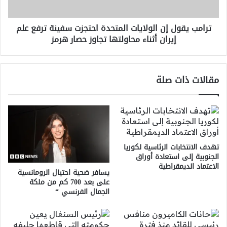
ترفع
علم
ترامب يقول إن الولايات المتحدة احتجزت سفينة ترفع علم
إيران
إيران أثناء محاولتها تجاوز حصار هرمز
أثناء
محاولتها
تجاوز
حصار
مقالات ذات صلة
هرمز
تهدف الانتخابات الرئاسية لكوريا
الجنوبية إلى استعادة أوراق
الاعتماد الديمقراطية
يسافر ضحية احتيال الرومانسية
على بعد 700 كم من ملكة
الجمال الفرنسي “