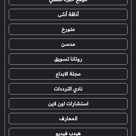
أناقة أنثى
متورخ
مدسن
روتانا تسويق
مجلة الابداع
نادي الترددات
استشارات اون لاين
المعارف
هيدب فيديو