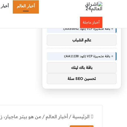
أخبار العالم
أخبار 
×
🚀 توصيات :
أخبار عاجلة
⭐ باقة متميزة VIP (كود: AA86842):
عالم الشباب
⭐ باقة متميزة VIP (كود: AA11138):
باقة باك لينك
تحسين SEO سلة
الرئيسية
/
أخبار العالم
/
من هو بيتر ماجيار، ز