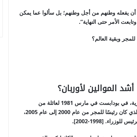
كن أن يفعله وطنهم من أجل وطنهم؛ بل سألوا عما يمكن
ابعت الأمر حتى النهاية”.
لمجر وبقية العالم؟
شد الموالين لأوربان؟
ولد بيتر ماجيار، واسم عائلته يعني حرفيا المجرية، في بودابست في مارس 1981 لعائلة من
المحامين. وهو أيضًا ابن شقيق فيرينك مادل، الذي كان رئيسًا للمجر من عام 2000 إلى عام 2005،
زراء. [1998-2002].