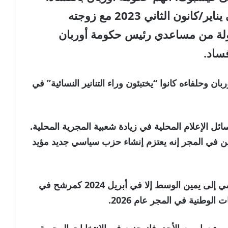
ونشر أيضًا تسجيلاً لمحادثة أجريت في يناير/كانون الثاني 2023 مع زوجته
لة من مساعدي رئيس حكومة أوربان
ساد.
بان وحلفاءه كانوا “يختبئون وراء التنانير النسائية” في
ل الإعلام المحلية في زيادة شعبية المجرية المحلية.
 في المجر إنه يعتزم إنشاء حزب سياسي جديد مؤيد
لكنه لم يقرر الانضمام إلى حزب تيسا الذي ينتمي إلى يمين الوسط إلا في أبريل 2024 كمرشح في
ب تيسا. يوم الأحد، فاز حزبه في الانتخابات المجرية