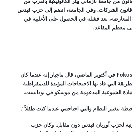
ون من جامعة بازماني بيتر الكاثوليكية بالقرب من
ياته المهنية في قانون الشركات. وفي الجامعة، انضم إلى حزب فيدس
المعارضة، بعد فشله في الحصول على الأغلبية في
في البودكاست المجري Fokuszcsoport في أكتوبر الماضي، قال ماجيار إنه عندما كان
طريقة التي قاد بها الاحتجاجات المؤيدة للديمقراطية
طة بتغيير النظام والتي اجتاحتني عندما كنت طفلاً”.
اعدة القانونية لحزب أوربان فيدس دون مقابل. وكان حزب