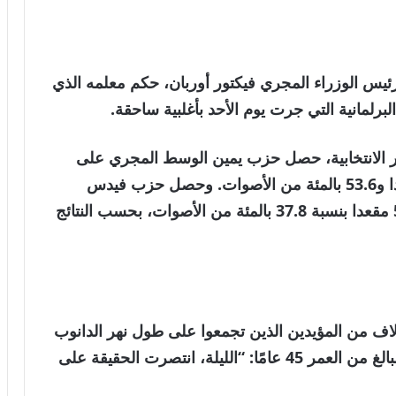
لرئيس الوزراء المجري فيكتور أوربان، حكم معلمه الذي
97. بالمئة من الدوائر الانتخابية، حصل حزب يمين الوسط المجري على
138 مقعدا في البرلمان المؤلف من 199 مقعدا و53.6 بالمئة من الأصوات. وحصل حزب فيدس
القومي المسيحي الذي يتزعمه أوربان على 55 مقعدا بنسبة 37.8 بالمئة من الأصوات، بحسب النتائج
اف من المؤيدين الذين تجمعوا على طول نهر الدانوب
في العاصمة بودابست يوم الأحد، قال ماجيار البالغ من العمر 45 عامًا: “الليلة، انتصرت الحقيقة على