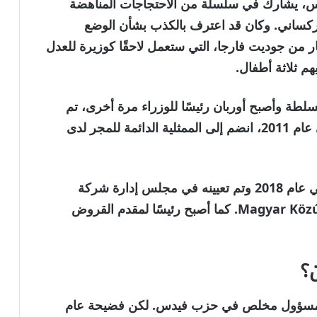
س، يشارك في سلسلة من الاحتجاجات المناهضة
ركساني. وكان قد اعترف بالكذب بشأن الوضع
ر من جوديت فارجا، التي ستعمل لاحقًا كوزيرة للعدل
إلى السلطة وأصبح أوربان رئيسًا للوزراء مرة أخرى، تم
تعيين ماجيار مسؤولاً في وزارة الخارجية. وفي عام 2011، انضم إلى الممثلية الدائمة للمجر لدى
بعد فترة عمله في بروكسل، عاد إلى المجر في عام 2018 وتم تعيينه في مجلس إدارة شركة
تشغيل وصيانة الطرق المملوكة للدولة Magyar Közút ZRT. كما أصبح رئيسًا لمقدم القروض
؟
ًا كمسؤول مخلص في حزب فيدس. لكن فضيحة عام