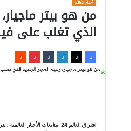
أخبار العالم
من هو بيتر ماجيار، 
الذي تغلب على فيكت
‫X
فيسبوك
لينكدإن
بينتيريست
اشراق العالم 24- متابعات الأخبار ال