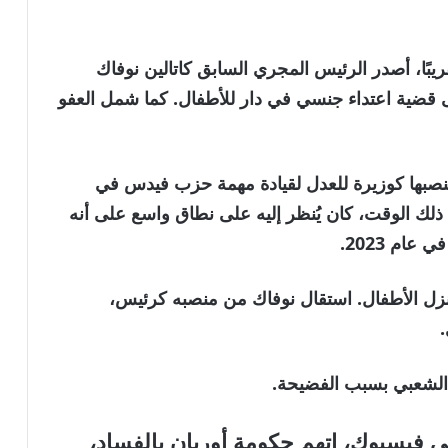
بل عام تقريبًا، أصدر الرئيس المجري السابق كاتالين نوفاك
 قضية اعتداء جنسي في دار للأطفال. كما شمل العفو
جا قد استقالت في عام 2023 من منصبها كوزيرة للعدل لقيادة مهمة حزب فيدس في
 البرلمانية الأوروبية لعام 2024، وفي ذلك الوقت، كان يُنظر إليه على نطاق واسع على أنه
ام 2023.
زل الأطفال. استقال نوفاك من منصبه كرئيس،
الشعبي بسبب الفضيحة.
 فيسبوك، اتهم حكومة أوربان بالفساد،