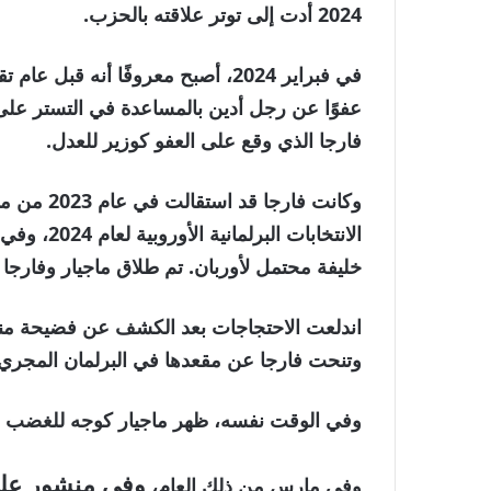
2024 أدت إلى توتر علاقته بالحزب.
في فبراير 2024، أصبح معروفًا أنه ق
عفوًا عن رجل أدين بالمساعدة في التستر على
فارجا الذي وقع على العفو كوزير للعدل.
وكانت فار
الانتخابات
خليفة محتمل لأوربان. تم طلاق ماجيار وفارجا في ع
اندلعت الاحتجاجات بعد الكشف عن فضيحة من
وتنحت فارجا عن مقعدها في البرلمان المجري.
وفي الوقت نفسه، ظهر ماجيار كوجه للغضب 
وفي منشور على
وفي مارس من ذلك العام،