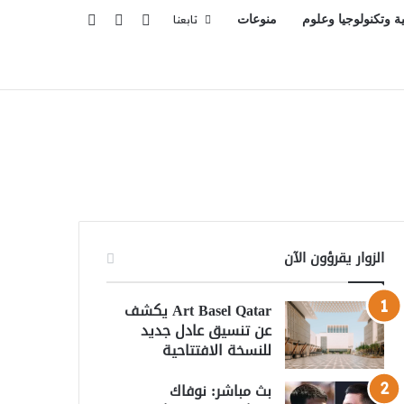
تسجيل الدخول
بحث عن
إضافة عمود جانبي
ية وتكنولوجيا وعلوم
منوعات
تابعنا
الزوار يقرؤون الآن
Art Basel Qatar يكشف
عن تنسيق عادل جديد
للنسخة الافتتاحية
بث مباشر: نوفاك