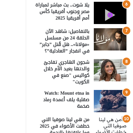
يلا شوت.. بث مباشر لمباراة
مصر وجنوب أفريقيا كأس
أمم أفريقيا 2025
بالتفاصيل: شاهد الآن
الحلقة 24 من مسلسل
«مولانا».. هل قُتل ”جابر”
في انفجار ”العادلية”؟
شجون الهاجري تفاجئ
والدتها بعيد الأم خلال
كواليس "صنع في
الكويت"
Watch: Mount etna in
صقلية يلف أعمدة رماد
ضخمة
من هي لينا صوفيا التي
خطفت الأضواء في 2025
وما علاقتها بالنجمة