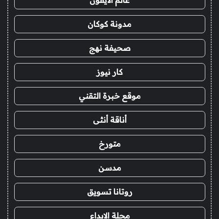
عالم الايفون
مدونة كوكان
صحيفة نهج
كار نيوز
موقع خبرة التقني
أناقة أنثى
متورخ
مدسن
روتانا تسويق
مجلة الابداع