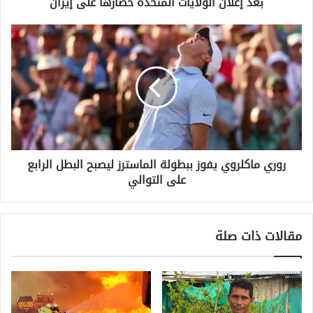
بعد إعلان الولايات المتحدة حصارها على إيران
إعلان
الولايات
روري
المتحدة
ماكلروي
حصارها
يفوز
على
ببطولة
إيران
الماسترز
ليصبح
البطل
الرابع
على
روري ماكلروي يفوز ببطولة الماسترز ليصبح البطل الرابع
التوالي
على التوالي
مقالات ذات صلة