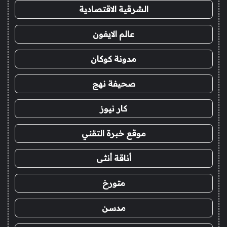
الشرقية الاقتصادية
عالم الايفون
مدونة كوكان
صحيفة نهج
كار نيوز
موقع خبرة التقني
أناقة أنثى
متورخ
مدسن