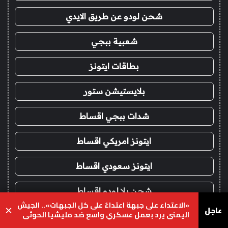
شحن لودو عن طريق الايدي
شعبية ببجي
بطاقات ايتونز
بلايستيشن ستور
شدات ببجي اقساط
ايتونز امريكي اقساط
ايتونز سعودي اقساط
شحن يلا لودو اقساط
«الاعتداء على جبهة اعتداءٌ على كل الجبهات».. الجيش
عاجل
×
اليمني يرد بعمل عسكري واسع ضد مليشيا الحوثي
حناء شعر
يسبوك
‫X
واتساب
تيلقرام