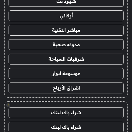
شهود نت
أركاني
مباشر التقنية
مدونة صحبة
شرقيات السياحة
موسوعة انوار
اشراق الأرباح
!
شراء باك لينك
شراء باك لينك