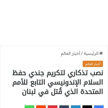
الرئيسية
/
أخبار العالم
أخبار العالم
نصب تذكاري لتكريم جندي حفظ
السلام الإندونيسي التابع للأمم
المتحدة الذي قُتل في لبنان
‫X
فيسبوك
لينكدإن
بينتيريست
واتساب