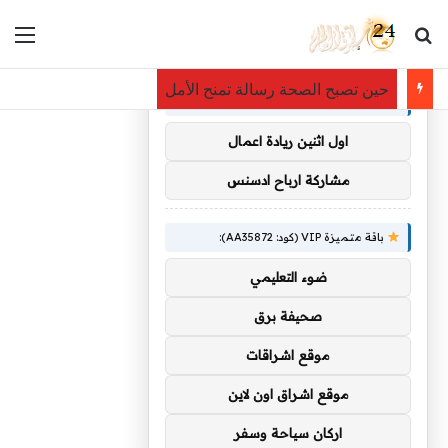
بحث عن
الق
×
توصيات :
المشهد الرياضي – الاتحاد السعودي يتعاقد مع السنغالي ديون 
باقة متميزة VIP (كود: AA38045):
اول اثنين ريادة اعمال
مشاركة ارباح ادسنس
باقة متميزة VIP (كود: AA35872):
ضوء التعليمي
صحيفة برق
موقع اشراقات
موقع اشراق اون لاين
اركان سياحة وسفر