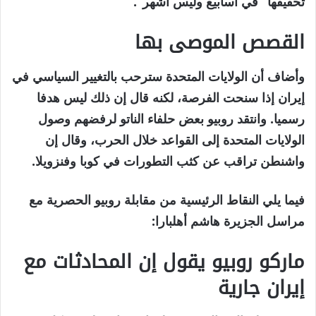
تحقيقها “في أسابيع وليس أشهر”.
القصص الموصى بها
نهاية
قائمة
وأضاف أن الولايات المتحدة سترحب بالتغيير السياسي في
من
القائمة
إيران إذا سنحت الفرصة، لكنه قال إن ذلك ليس هدفا
2
رسميا. وانتقد روبيو بعض حلفاء الناتو لرفضهم وصول
العناصر
الولايات المتحدة إلى القواعد خلال الحرب، وقال إن
واشنطن تراقب عن كثب التطورات في كوبا وفنزويلا.
فيما يلي النقاط الرئيسية من مقابلة روبيو الحصرية مع
مراسل الجزيرة هاشم أهلبارا:
ماركو روبيو يقول إن المحادثات مع
إيران جارية