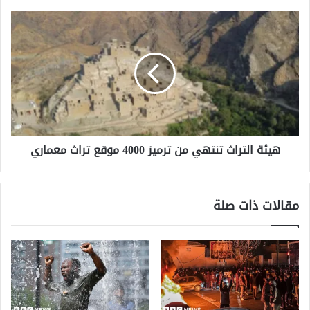
هيئة
التراث
تنتهي
من
ترميز
4000
موقع
تراث
معماري
هيئة التراث تنتهي من ترميز 4000 موقع تراث معماري
مقالات ذات صلة