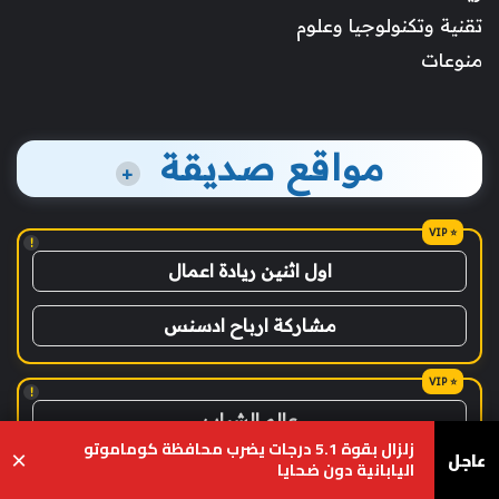
تقنية وتكنولوجيا وعلوم
منوعات
مواقع صديقة
+
!
اول اثنين ريادة اعمال
مشاركة ارباح ادسنس
!
عالم الشباب
زلزال بقوة 5.1 درجات يضرب محافظة كوماموتو
عاجل
×
اليابانية دون ضحايا
!
يسبوك
‫X
واتساب
تيلقرام