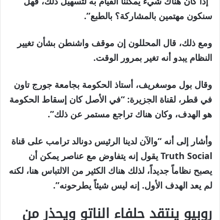
“إذا كان هناك شيء يمكننا القيام به لتسهيل ذلك، فهل
سنكون مهتمين بالمشاركة؟ بالطبع”.
ومع ذلك، قال المحللون إن موقف واشنطن بشأن تغيير
النظام يبدو أنه تغير بمرور الوقت.
وقال بول موسغريف، أستاذ الحكومة بجامعة جورج تاون
في قطر، لقناة الجزيرة: “في الأصل كان إسقاط الحكومة
هو الهدف، وكان هناك تراجع مستمر عن ذلك”.
وأشار إلى أنه “والآن لدينا الرئيس دونالد ترامب على قناة
Truth Social يقول إنه يتفاوض مع عناصر يمكن أن
يصبح نظاماً جديداً، لذلك هناك الكثير من الالتباس هنا، لكنه
لم يعد الهدف الأول. إنه ليس شيئاً يطرحونه”.
روبيو ينتقد حلفاء الناتو ويحذر من