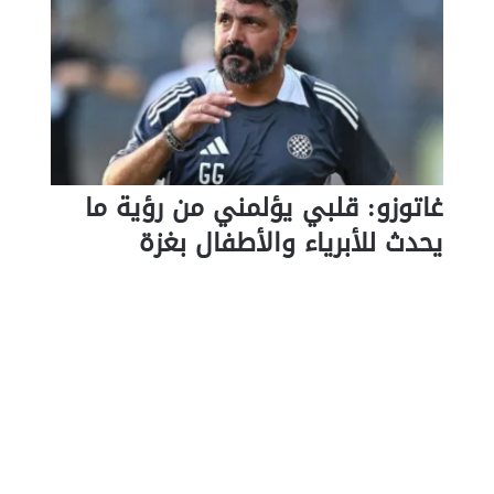
غاتوزو: قلبي يؤلمني من رؤية ما
يحدث للأبرياء والأطفال بغزة
ا
ل
ت
ع
ل
ي
ق
*