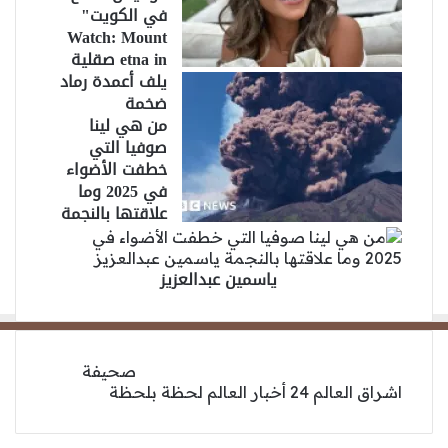
في الكويت"
Watch: Mount
etna in صقلية
يلف أعمدة رماد
ضخمة
من هي لينا
صوفيا التي
خطفت الأضواء
في 2025 وما
علاقتها بالنجمة
ياسمين عبدالعزيز
صحيفة
اشراق العالم 24 أخبار العالم لحظة بلحظة
‫X
فيسبوك
انستقرام
‫YouTube