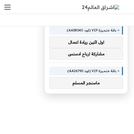
بحث عن
الق
×
🚀 توصيات :
⭐ باقة متميزة VIP (كود: AA38045):
اول اثنين ريادة اعمال
مشاركة ارباح ادسنس
⭐ باقة متميزة VIP (كود: AA26790):
ماسنجر المسلم