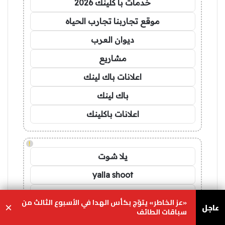
خدمات با كلينك 2026
موقع تجاربنا تجارب الحياه
ديوان العرب
مشاريع
اعلانات باك لينك
باك لينك
اعلانات باكلينك
!
يلا شوت
yalla shoot
مباريات اليوم مباشر
«عز الخاطر» يتوّج بكأس الهدا في الأسبوع الثالث من
عاجل
×
سباقات الطائف
برشلونة مباشر