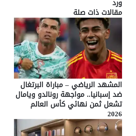
ورد
تهدد
مقالات ذات صلة
ورد
المشهد الرياضي – مباراة البرتغال
ضد إسبانيا.. مواجهة رونالدو ويامال
تشعل ثمن نهائي كأس العالم
2026