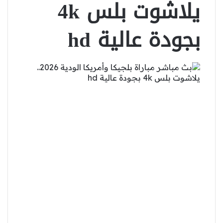
يلاشوت بلس 4k
بجودة عالية hd
‫X
لينكدإن
واتساب
فيسبوك
بينتيريست