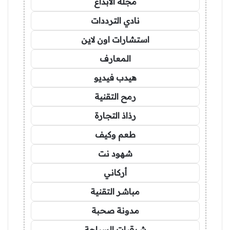
مجلة الابداع
نادي الترددات
استشارات اون لاين
المعارف
هيدب فيديو
رمح التقنية
رذاذ التجارة
طعم وكيف
شهود نت
أركاني
مباشر التقنية
مدونة صحبة
شرقيات السياحة