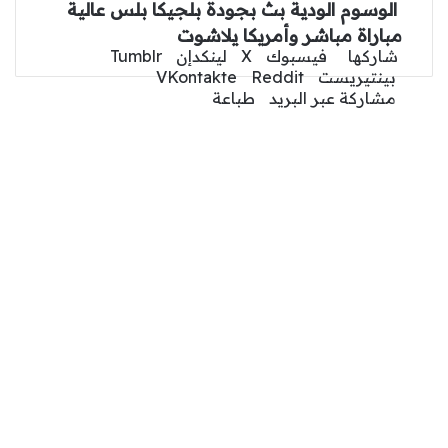
الوسوم
الودية
بث
بجودة
بلجيكا
بلس
عالية
مباراة
مباشر
وأمريكا
يلاشوت
‫X
لينكدإن
واتساب
فيسبوك
بينتيريست
شاركها
فيسبوك
‫X
لينكدإن
بينتيريست
مشاركة عبر البريد
طباعة