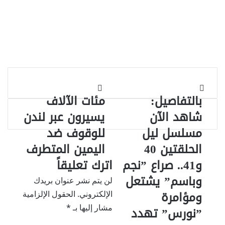
بالتفاصيل:
مئات
بالتفاصيل:
مئات الآلاف
شاهد
الآلاف
الآن
يسيرون
شاهد الآن
يسيرون عبر لندن
مسلسل
عبر
مسلسل ليل
للوقوف ضد
ليل
لندن
الحلقتين
للوقوف
الحلقتين 40
اليمين المتطرف
40
ضد
و41.. صراع ”نجم
اترك تعليقاً
و41..
اليمين
صراع
المتطرف
وباسم” يشتعل
لن يتم نشر عنوان بريدك
”نجم
ومؤامرة
وباسم”
الإلكتروني.
الحقول الإلزامية
يشتعل
مشار إليها بـ
*
”نورس” تهدد
ومؤامرة
”نورس”