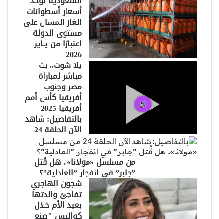
السعودية توحد
أسعار أسطوانات
الغاز المسال على
مستوى الدولة
اعتبارًا من يناير
2026
يلا شوت.. بث
مباشر لمباراة
مصر وجنوب
أفريقيا كأس أمم
أفريقيا 2025
بالتفاصيل: شاهد
الآن الحلقة 24
من مسلسل «مولانا».. هل قُتل
”جابر” في انفجار ”العادلية”؟
شجون الهاجري
تفاجئ والدتها
بعيد الأم خلال
كواليس "صنع