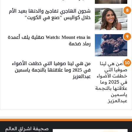
شجون الهاجري تفاجئ والدتها بعيد الأم
خلال كواليس "صنع في الكويت"
Watch: Mount etna in صقلية يلف أعمدة
رماد ضخمة
من هي لينا صوفيا التي خطفت الأضواء
في 2025 وما علاقتها بالنجمة ياسمين
عبدالعزيز
صحيفة اشراق العالم