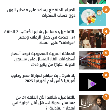
الصيام المتقطع يساعد على فقدان الوزن
دون حساب السعرات
بالتفاصيل: مسلسل شارع الأعشى 2 الحلقة
24.. صدمة في حفل الزفاف ومصير
”عواطف” على المحك
المملكة العربية السعودية توحد أسعار
أسطوانات الغاز المسال على مستوى
الدولة اعتبارًا من يناير 2026
يلا شوت.. بث مباشر لمباراة مصر وجنوب
أفريقيا كأس أمم أفريقيا 2025
بالتفاصيل: شاهد الآن الحلقة 24 من
مسلسل «مولانا».. هل قُتل ”جابر” في
انفجار ”العادلية”؟