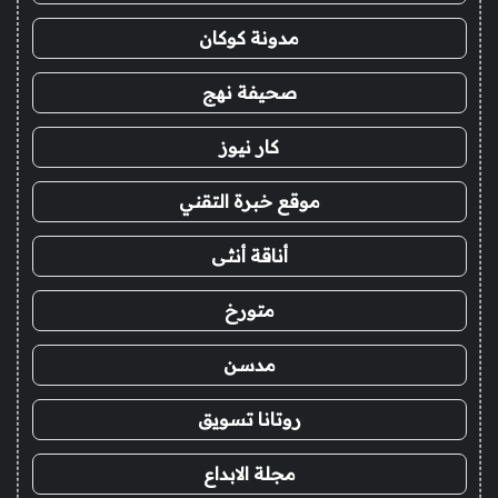
مدونة كوكان
صحيفة نهج
كار نيوز
موقع خبرة التقني
أناقة أنثى
متورخ
مدسن
روتانا تسويق
مجلة الابداع