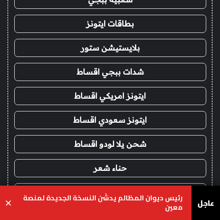
بطاقات ايتونز
بلايستيشن ستور
شدات ببجي اقساط
ايتونز امريكي اقساط
ايتونز سعودي اقساط
شحن يلا لودو اقساط
حناء شعر
حنا
رئيس ديوان المظالم يدشّن النسخة الجديدة لمنصة
عاجل
×
معين
ماتشا
يسبوك
‫X
واتساب
تيلقرام