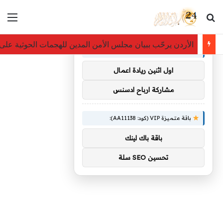
بحث عن
الق
×
توصيات :
الأردن يرحّب ببيان مجلس الأمن المدين للهجمات الحوثية على
باقة متميزة VIP (كود: AA38045):
اول اثنين ريادة اعمال
مشاركة ارباح ادسنس
باقة متميزة VIP (كود: AA11138):
باقة باك لينك
تحسين SEO سلة