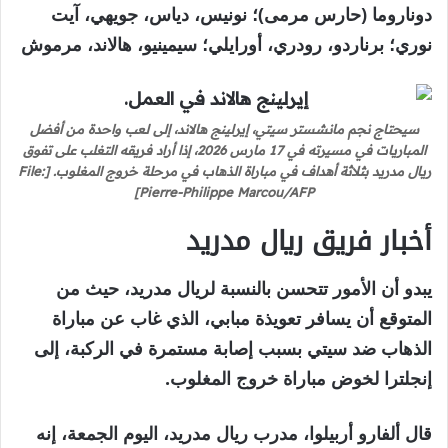
دوناروما (حارس مرمى)؛ نونيس، دياس، جويهي، آيت
نوري؛ برناردو، رودري، أورايلي؛ سيمينيو، هالاند، مرموش
سيحتاج نجم مانشستر سيتي، إيرلينج هالاند، إلى لعب واحدة من أفضل
المباريات في مسيرته في 17 مارس 2026، إذا أراد فريقه التغلب على تفوق
ريال مدريد بثلاثة أهداف في مباراة الذهاب في مرحلة خروج المغلوب. [File:
Pierre-Philippe Marcou/AFP]
أخبار فريق ريال مدريد
يبدو أن الأمور تتحسن بالنسبة لريال مدريد، حيث من
المتوقع أن يسافر تعويذة مبابي، الذي غاب عن مباراة
الذهاب ضد سيتي بسبب إصابة مستمرة في الركبة، إلى
إنجلترا لخوض مباراة خروج المغلوب.
قال ألفارو أربيلوا، مدرب ريال مدريد، اليوم الجمعة، إنه