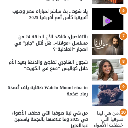
يلا شوت.. بث مباشر لمباراة مصر وجنوب
أفريقيا كأس أمم أفريقيا 2025
بالتفاصيل: شاهد الآن الحلقة 24 من
مسلسل «مولانا».. هل قُتل ”جابر” في
انفجار ”العادلية”؟
شجون الهاجري تفاجئ والدتها بعيد الأم
خلال كواليس "صنع في الكويت"
Watch: Mount etna in صقلية يلف أعمدة
رماد ضخمة
من هي لينا صوفيا التي خطفت الأضواء
في 2025 وما علاقتها بالنجمة ياسمين
عبدالعزيز