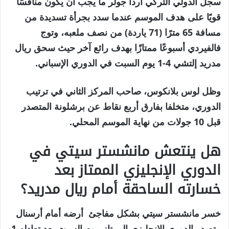
سجل الدولي التركي أردا جولر ما يجب أن يكون منافسًا
قويًا على هدف الموسم عندما سدد بجرأة تسديدة من
مسافة 65 مترًا (71 ياردة) من نصف ملعبه، وتوج
فالفيردي أسبوعًا ممتازًا بهدف رائع آخر حيث سحق ريال
مدريد إلتشي 4-1 يوم السبت في الدوري الإسباني.
وظل لوس بلانكوس، صاحب المركز الثاني في ترتيب
الدوري، متخلفا بفارق أربع نقاط عن برشلونة المتصدر
قبل 10 جولات من نهاية الموسم المحلي.
هل ينتعش مانشستر سيتي في
الدوري الإنجليزي الممتاز بعد
خسارته الساحقة أمام ريال مدريد؟
خسر مانشستر سيتي بشكل مفاجئ ⁠ أرضه أمام أرسنال
متصدر الدوري الإنجليزي الممتاز ⁠ يوم السبت بعد تعادله 1-