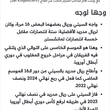
مع وست هام صاحب المركز الثالث من القاع. [Ian Kington/AFP]
وجها لوجه
واجه السيتي وريال بعضهما البعض 16 مرة، وكان
لريال مدريد الأفضلية: ستة انتصارات مقابل
خمسة انتصارات لمانشستر.
وهذا هو الموسم الخامس على التوالي الذي يلتقي
فيه الفريقان في مراحل خروج المغلوب في دوري
أبطال أوروبا.
وأطاح ريال مدريد بالسيتي من دور الـ16 الموسم
الماضي كما فعل في ربع نهائي 2024 ونصف
نهائي 2022.
فاز السيتي على ريال مدريد في نصف نهائي
2023 في طريقه لرفع كأس دوري أبطال أوروبا
للمرة الأولى.