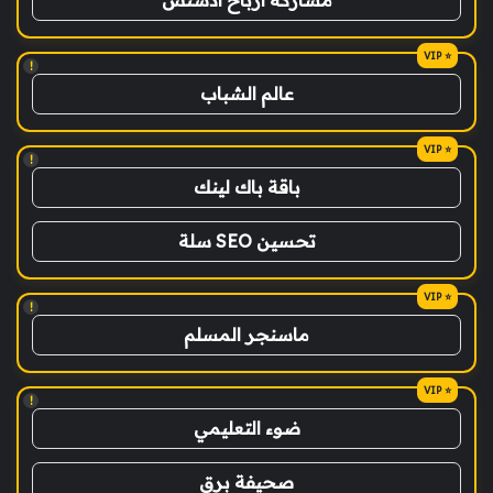
مشاركة ارباح ادسنس
!
عالم الشباب
!
باقة باك لينك
تحسين SEO سلة
!
ماسنجر المسلم
!
ضوء التعليمي
صحيفة برق