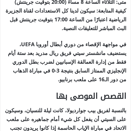
متى:
الثلاثاء الساعة 8 مساءً (20:00 بتوقيت جرينتش)
كيفية المتابعة:
سيكون لدينا كل الاستعدادات لقناة الجزيرة
الرياضية اعتبارًا من الساعة 17:00 بتوقيت جرينتش قبل
البث المباشر للتعليقات النصية.
في مواجهة الإقصاء من دوري أبطال أوروبا UEFA،
يستضيف مانشستر سيتي فريق ريال مدريد بعد ستة أيام
فقط من إدارة العمالقة الإسبانيين لضرب بطل الدوري
الإنجليزي الممتاز السابق بنتيجة 3-0 في مباراة الذهاب
من دور الـ16 على ملعب برنابيو.
القصص الموصى بها
نهاية
قائمة
بالنسبة لفريق بيب جوارديولا، كانت ليلة للنسيان، وسيكون
من
القائمة
على السيتي أن يفعل كل شيء أمام جماهيره على ملعب
4
الاتحاد في مباراة الإياب الحاسمة إذا كانوا يريدون تجنب