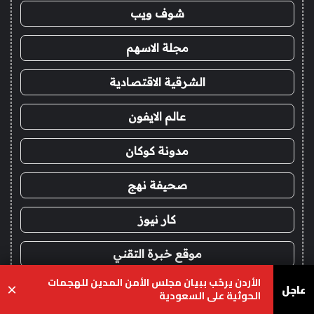
شوف ويب
مجلة الاسهم
الشرقية الاقتصادية
عالم الايفون
مدونة كوكان
صحيفة نهج
كار نيوز
موقع خبرة التقني
الأردن يرحّب ببيان مجلس الأمن المدين للهجمات
عاجل
×
أناقة أنثى
الحوثية على السعودية
يسبوك
‫X
واتساب
تيلقرام