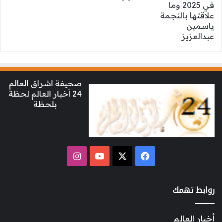
صحيفة اشراق العالم
24 أخبار العالم لحظة
بلحظة
‫X
فيسبوك
‫YouTube
انستقرام
روابط تهمك
أخبار العالم