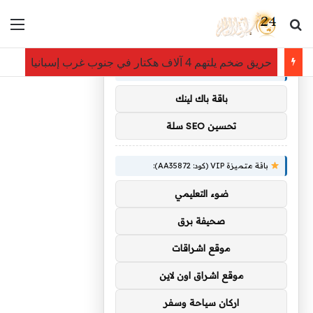
بحث عن
الق
×
توصيات :
حريق ضخم يلتهم 4 آلاف هكتار في جنوب غرب إسبانيا
باقة متميزة VIP (كود: AA11138):
باقة باك لينك
تحسين SEO سلة
باقة متميزة VIP (كود: AA35872):
ضوء التعليمي
صحيفة برق
موقع اشراقات
موقع اشراق اون لاين
اركان سياحة وسفر