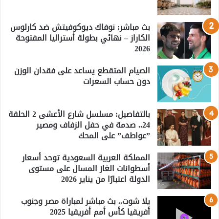
بث مباشر: نوفاك ديوكوفيتش ضد كارلوس
الكاراز – نهائي بطولة أستراليا المفتوحة
2026
الصيام المتقطع يساعد على فقدان الوزن
دون حساب السعرات
بالتفاصيل: مسلسل شارع الأعشى 2 الحلقة
24.. صدمة في حفل الزفاف ومصير
”عواطف” على المحك
المملكة العربية السعودية توحد أسعار
أسطوانات الغاز المسال على مستوى
الدولة اعتبارًا من يناير 2026
يلا شوت.. بث مباشر لمباراة مصر وجنوب
أفريقيا كأس أمم أفريقيا 2025