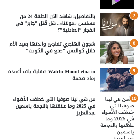
بالتفاصيل: شاهد الآن الحلقة 24 من
مسلسل «مولانا».. هل قُتل ”جابر” في
انفجار ”العادلية”؟
شجون الهاجري تفاجئ والدتها بعيد الأم
خلال كواليس "صنع في الكويت"
Watch: Mount etna in صقلية يلف أعمدة
رماد ضخمة
من هي لينا صوفيا التي خطفت الأضواء
في 2025 وما علاقتها بالنجمة ياسمين
عبدالعزيز