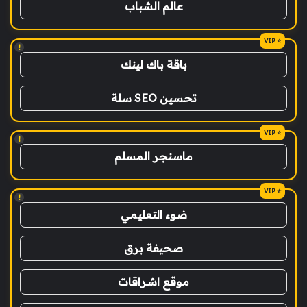
عالم الشباب
!
باقة باك لينك
تحسين SEO سلة
!
ماسنجر المسلم
!
ضوء التعليمي
صحيفة برق
موقع اشراقات