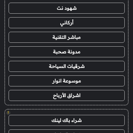
شهود نت
أركاني
مباشر التقنية
مدونة صحبة
شرقيات السياحة
موسوعة انوار
اشراق الأرباح
!
شراء باك لينك