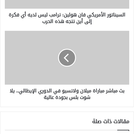
أي
فكرة
السيناتور الأمريكي فان هولين: ترامب ليس لديه أي فكرة
إلى
إلى أين تتجه هذه الحرب
أين
تتجه
هذه
بث
الحرب
مباشر
مباراة
ميلان
ولاتسيو
في
الدوري
الإيطالي..
يلا
بث مباشر مباراة ميلان ولاتسيو في الدوري الإيطالي.. يلا
شوت
شوت بلس بجودة عالية
بلس
بجودة
عالية
مقالات ذات صلة