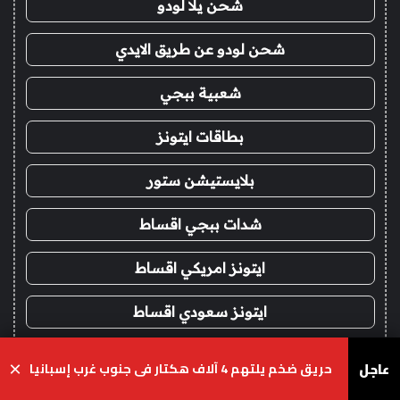
شحن يلا لودو
شحن لودو عن طريق الايدي
شعبية ببجي
بطاقات ايتونز
بلايستيشن ستور
شدات ببجي اقساط
ايتونز امريكي اقساط
ايتونز سعودي اقساط
شحن يلا لودو اقساط
عاجل
حريق ضخم يلتهم 4 آلاف هكتار في جنوب غرب إسبانيا
×
حناء شعر
يسبوك
‫X
واتساب
تيلقرام