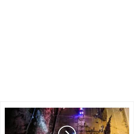
قصف
إيراني
بالصواريخ
الباليستية