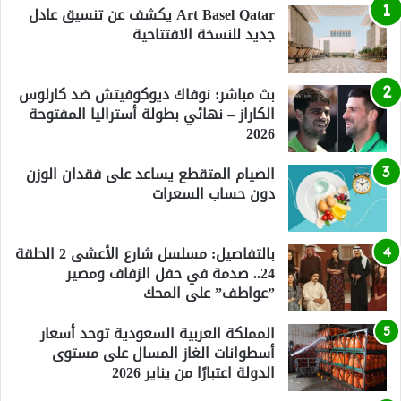
Art Basel Qatar يكشف عن تنسيق عادل
جديد للنسخة الافتتاحية
بث مباشر: نوفاك ديوكوفيتش ضد كارلوس
الكاراز – نهائي بطولة أستراليا المفتوحة
2026
الصيام المتقطع يساعد على فقدان الوزن
دون حساب السعرات
بالتفاصيل: مسلسل شارع الأعشى 2 الحلقة
24.. صدمة في حفل الزفاف ومصير
”عواطف” على المحك
المملكة العربية السعودية توحد أسعار
أسطوانات الغاز المسال على مستوى
الدولة اعتبارًا من يناير 2026