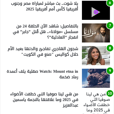
يلا شوت.. بث مباشر لمباراة مصر وجنوب
أفريقيا كأس أمم أفريقيا 2025
بالتفاصيل: شاهد الآن الحلقة 24 من
مسلسل «مولانا».. هل قُتل ”جابر” في
انفجار ”العادلية”؟
شجون الهاجري تفاجئ والدتها بعيد الأم
خلال كواليس "صنع في الكويت"
Watch: Mount etna in صقلية يلف أعمدة
رماد ضخمة
من هي لينا صوفيا التي خطفت الأضواء
في 2025 وما علاقتها بالنجمة ياسمين
عبدالعزيز