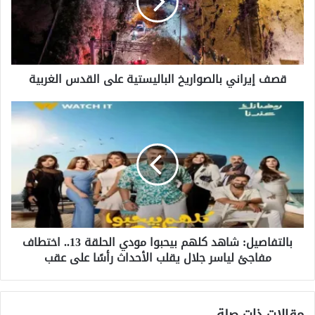
على
القدس
الغربية
قصف إيراني بالصواريخ الباليستية على القدس الغربية
بالتفاصيل:
شاهد
كلهم
بيحبوا
مودي
الحلقة
13..
اختطاف
مفاجئ
بالتفاصيل: شاهد كلهم بيحبوا مودي الحلقة 13.. اختطاف
لياسر
مفاجئ لياسر جلال يقلب الأحداث رأسًا على عقب
جلال
يقلب
الأحداث
رأسًا
مقالات ذات صلة
على