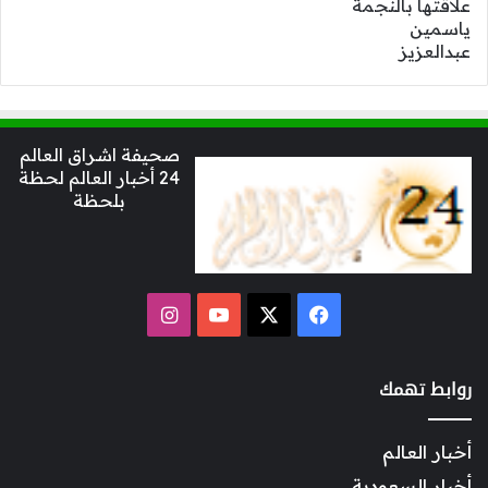
صحيفة اشراق العالم
24 أخبار العالم لحظة
بلحظة
‫X
فيسبوك
‫YouTube
انستقرام
روابط تهمك
أخبار العالم
أخبار السعودية