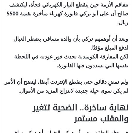
تتفاقم الأزمة حين ينقطع التيار الكهربائي فجأة، ليكتشف
صالح أن على أبو تركي فاتورة كهرباء متأخرة بقيمة 5500
ريال.
وبعد أن أوهمهم تركي بأن والده مسافر، يضطر العيال
لدفع المبلغ مؤقتًا.
لكن المفارقة الكوميدية تحدث فور عودته في اللحظة
نفسها التي يسددون فيها الفاتورة.
ولم تمضِ دقائق حتى ينقطع الإنترنت أيضًا، ليتضح أن الأمر
لم يكن سوى حيلة جديدة لانتزاع المزيد من الأموال.
نهاية ساخرة.. الضحية تتغير
والمقلب مستمر
في ختام الحلقة، يخبر أبو تركي الشباب أن تركي سافر،