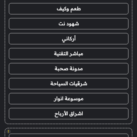
طعم وكيف
شهود نت
أركاني
مباشر التقنية
مدونة صحبة
شرقيات السياحة
موسوعة انوار
اشراق الأرباح
!