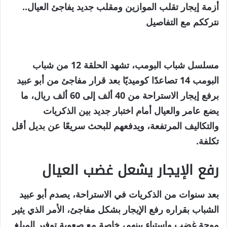
أزمة إيجار تقلب الموازين ومقلب جديد يفاجئ العيال..
نترككم مع التفاصيل
مسلسل شباب البومب،
تشهد
الحلقة 12 من شباب
البومب 14
تصاعدًا كوميديًا بعد قرار مفاجئ من أبو عبيد
برفع إيجار الاستراحة من 40 ألف إلى 60 ألف ريال، ما
يضع عامر والعيال أمام اختبار جديد بين الذكريات
والتكاليف المرتفعة، ويدفعهم للبحث سريعًا عن بديل أقل
تكلفة.
رفع الإيجار يشعل غضب العيال
بعد سنوات من الذكريات في الاستراحة، يصدم أبو عبيد
الشباب بقراره رفع الإيجار بشكل مفاجئ، الأمر الذي يثير
موجة غضب واستياء بينهم، خاصة مع صعوبة توفير المبلغ