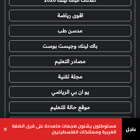
اعلانات الباك لينك 2026
اقوى رياضة
مدسن طب
باك لينك وجيست بوست
مصادر التعليم
مجلة تقنية
يو ان بي الرياضي
موقع حالة للتعليم
اخبار 24 ساعة
مستوطنون يشنون هجمات متعددة على قرى الضفة
عاجل
×
الغربية وممتلكات الفلسطينيين
هيدب فنون وترفيه
يسبوك
‫X
واتساب
تيلقرام