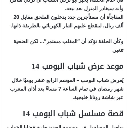
وأنه سيغادر المنزل بعد بيعه.
المفاجأة أن مستأجرين جدد يدخلون الملحق مقابل 20
ألف ريال، لينقطع عليهم التيار الكهربائي بالطريقة ذاتها.
وكأن الحلقة تؤكد أن “المقلب مستمر”… لكن الضحية
تتغير.
موعد عرض شباب البومب 14
يُعرض
شباب البومب – الموسم الرابع عشر
يوميًا خلال
شهر رمضان في تمام الساعة 7 مساءً بعد أذان المغرب
عبر شاشة
روتانا خليجية
.
قصة مسلسل شباب البومب 14
يواصل المسلسل في موسمه الجديد طرح قضايا الشباب