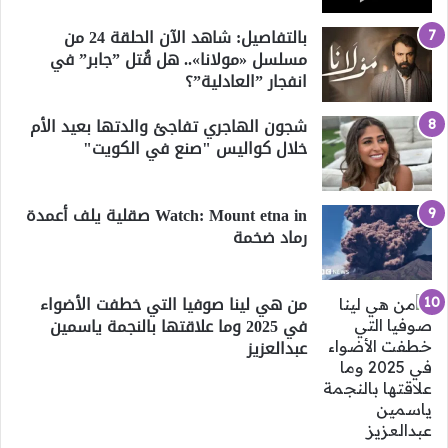
بالتفاصيل: شاهد الآن الحلقة 24 من
مسلسل «مولانا».. هل قُتل ”جابر” في
انفجار ”العادلية”؟
شجون الهاجري تفاجئ والدتها بعيد الأم
خلال كواليس "صنع في الكويت"
Watch: Mount etna in صقلية يلف أعمدة
رماد ضخمة
من هي لينا صوفيا التي خطفت الأضواء
في 2025 وما علاقتها بالنجمة ياسمين
عبدالعزيز