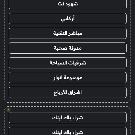
شهود نت
أركاني
مباشر التقنية
مدونة صحبة
شرقيات السياحة
موسوعة انوار
اشراق الأرباح
!
شراء باك لينك
شراء باك لينك