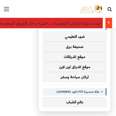
بحث عن
الق
×
توصيات :
ليست بوابةً لتداول المشفرات.. «تيثر» تدخل السوق السعودي
باقة متميزة VIP (كود: AA35872):
ضوء التعليمي
صحيفة برق
موقع اشراقات
موقع اشراق اون لاين
اركان سياحة وسفر
باقة متميزة VIP (كود: AA86842):
عالم الشباب