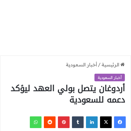
الرئيسية
/
أخبار السعودية
أخبار السعودية
أردوغان يتصل بولي العهد ليؤكد
دعمه للسعودية
‫X
فيسبوك
لينكدإن
بينتيريست
واتساب