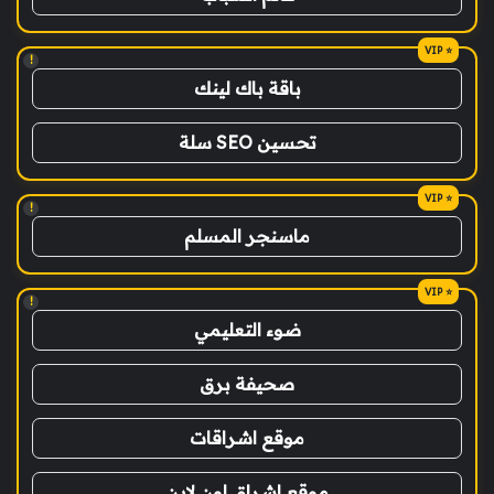
!
باقة باك لينك
تحسين SEO سلة
!
ماسنجر المسلم
!
ضوء التعليمي
صحيفة برق
موقع اشراقات
موقع اشراق اون لاين