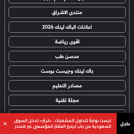
منتدى الاشراق
اعلانات الباك لينك 2026
اقوى رياضة
مدسن طب
باك لينك وجيست بوست
مصادر التعليم
مجلة تقنية
يو ان بي الرياضي
ليست بوابةً لتداول المشفرات.. «تيثر» تدخل السوق
عاجل
×
السعودية من باب ترميز العقار المؤسسي عبر مُصدر
موقع حالة للتعليم
محلي
يسبوك
‫X
واتساب
تيلقرام