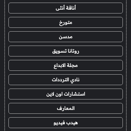
أناقة أنثى
متورخ
مدسن
روتانا تسويق
مجلة الابداع
نادي الترددات
استشارات اون لاين
المعارف
هيدب فيديو