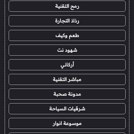
رمح التقنية
رذاذ التجارة
طعم وكيف
شهود نت
أركاني
مباشر التقنية
مدونة صحبة
شرقيات السياحة
موسوعة انوار