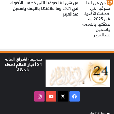
من هي لينا صوفيا التي خطفت الأضواء
في 2025 وما علاقتها بالنجمة ياسمين
عبدالعزيز
صحيفة اشراق العالم
24 أخبار العالم لحظة
بلحظة
‫X
فيسبوك
‫YouTube
انستقرام
روابط تهمك