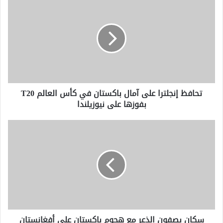
إنجلترا
على
آمال
باكستان
في
كأس
العالم
T20
تحافظ إنجلترا على آمال باكستان في كأس العالم T20
بفوزها
بفوزها على نيوزيلندا
على
نيوزيلندا
سكان
يصفون
الذعر
مع
هجوم
باكستان
على
أفغانستان
في
سكان يصفون الذعر مع هجوم باكستان على أفغانستان
"حرب