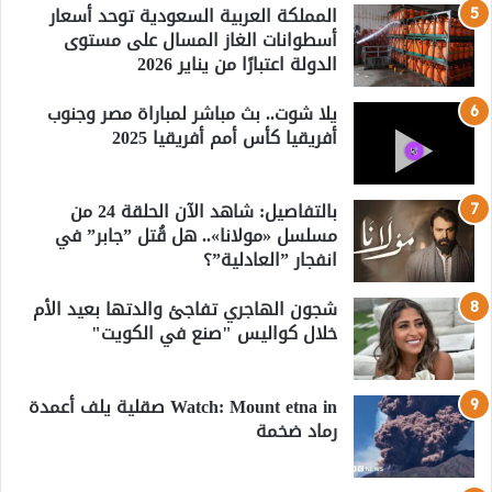
المملكة العربية السعودية توحد أسعار
أسطوانات الغاز المسال على مستوى
الدولة اعتبارًا من يناير 2026
يلا شوت.. بث مباشر لمباراة مصر وجنوب
أفريقيا كأس أمم أفريقيا 2025
بالتفاصيل: شاهد الآن الحلقة 24 من
مسلسل «مولانا».. هل قُتل ”جابر” في
انفجار ”العادلية”؟
شجون الهاجري تفاجئ والدتها بعيد الأم
خلال كواليس "صنع في الكويت"
Watch: Mount etna in صقلية يلف أعمدة
رماد ضخمة