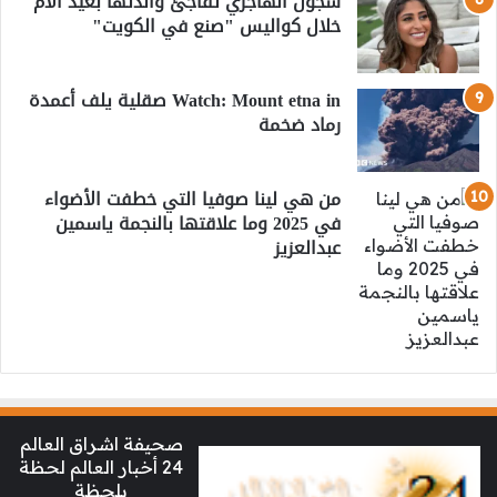
شجون الهاجري تفاجئ والدتها بعيد الأم
خلال كواليس "صنع في الكويت"
Watch: Mount etna in صقلية يلف أعمدة
رماد ضخمة
من هي لينا صوفيا التي خطفت الأضواء
في 2025 وما علاقتها بالنجمة ياسمين
عبدالعزيز
صحيفة اشراق العالم
24 أخبار العالم لحظة
بلحظة