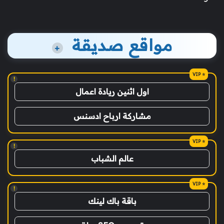
مواقع صديقة
+
!
اول اثنين ريادة اعمال
مشاركة ارباح ادسنس
!
عالم الشباب
!
باقة باك لينك