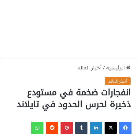
الرئيسية
/
أخبار العالم
أخبار العالم
انفجارات ضخمة في مستودع
ذخيرة لحرس الحدود في تايلاند
‫X
فيسبوك
لينكدإن
بينتيريست
واتساب