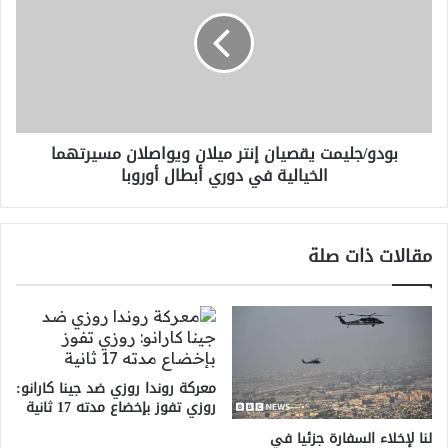
يقصيان
إنتر
ميلان
ويواصلان
مسيرتهما
الخيالية
في
بودو/جليمت يقصيان إنتر ميلان ويواصلان مسيرتهما
دوري
الخيالية في دوري أبطال أوروبا
أبطال
أوروبا
مقالات ذات صلة
معركة روندا روزي ضد جينا كارانو:
روزي تفوز بإخضاع مدته 17 ثانية
لنا لإخلاء السفارة جزئيا في