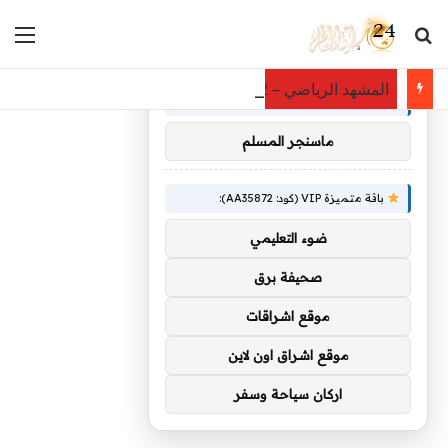
بحث عن
الق
×
توصيات :
المشهد الرياضي – 72 ألف مهاجر يُهددون كأس العالم 2030.. هل يُقصى المغرب من التنظيم؟
باقة متميزة VIP (كود: AA26790):
ماسنجر المسلم
باقة متميزة VIP (كود: AA35872):
ضوء التعليمي
صحيفة برق
موقع اشراقات
موقع اشراق اون لاين
اركان سياحة وسفر