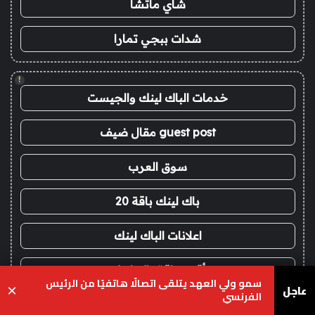
شاي ماتشا
شدات ببجي تمارا
!
خدمات الباك لينك والجيست
guest post مقال ضيف
سوق العرب
باك لينك باقة 20
اعلانات الباك لينك
أقوى باقة باك لينك
سمو ولي العهد يتلقى اتصالًا هاتفيًا من الرئيس
عاجل
×
الفرنسي
خدمات با كلينك 2026
يسبوك
‫X
واتساب
تيلقرام