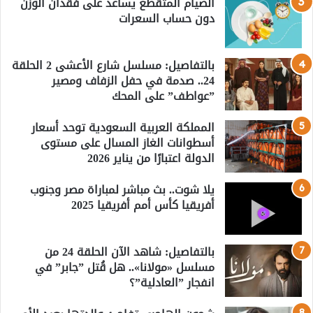
الصيام المتقطع يساعد على فقدان الوزن
دون حساب السعرات
بالتفاصيل: مسلسل شارع الأعشى 2 الحلقة
24.. صدمة في حفل الزفاف ومصير
”عواطف” على المحك
المملكة العربية السعودية توحد أسعار
أسطوانات الغاز المسال على مستوى
الدولة اعتبارًا من يناير 2026
يلا شوت.. بث مباشر لمباراة مصر وجنوب
أفريقيا كأس أمم أفريقيا 2025
بالتفاصيل: شاهد الآن الحلقة 24 من
مسلسل «مولانا».. هل قُتل ”جابر” في
انفجار ”العادلية”؟