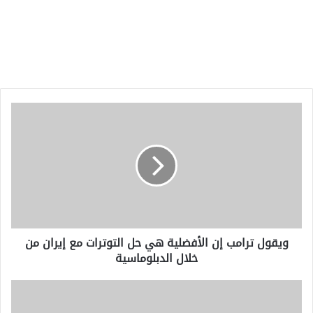
ويقول
ترامب
إن
الأفضلية
هي
حل
التوترات
مع
إيران
ويقول ترامب إن الأفضلية هي حل التوترات مع إيران من
من
خلال الدبلوماسية
خلال
الدبلوماسية
بودو/
جليمت