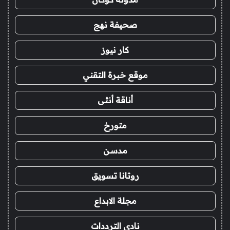
صحيفة نهج
كار نيوز
موقع خبرة التقني
أناقة أنثى
متورخ
مدسن
روتانا تسويق
مجلة الابداع
نادي الترددات