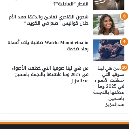
انفجار ”العادلية”؟
شجون الهاجري تفاجئ والدتها بعيد الأم
خلال كواليس "صنع في الكويت"
Watch: Mount etna in صقلية يلف أعمدة
رماد ضخمة
من هي لينا صوفيا التي خطفت الأضواء
في 2025 وما علاقتها بالنجمة ياسمين
عبدالعزيز