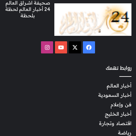
صحيفة اشراق العالم
24 أخبار العالم لحظة
بلحظة
‫X
فيسبوك
‫YouTube
انستقرام
روابط تهمك
أخبار العالم
أخبار السعودية
فن وإعلام
أخبار الخليج
اقتصاد وتجارة
رياضة