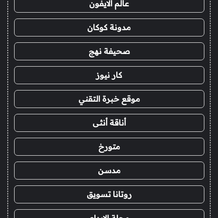
عالم الايفون
مدونة كوكان
صحيفة نهج
كار نيوز
موقع خبرة التقني
أناقة أنثى
متورخ
مدسن
روتانا تسويق