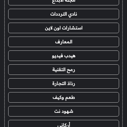
مجلة الابداع
نادي الترددات
استشارات اون لاين
المعارف
هيدب فيديو
رمح التقنية
رذاذ التجارة
طعم وكيف
شهود نت
أركاني