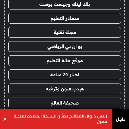
باك لينك وجيست بوست
مصادر التعليم
مجلة تقنية
يو ان بي الرياضي
موقع حالة للتعليم
اخبار 24 ساعة
هيدب فنون وترفيه
صحيفة العالم
رئيس ديوان المظالم يدشّن النسخة الجديدة لمنصة
عاجل
×
!
معين
شدات ببجي اقساط
يسبوك
‫X
واتساب
تيلقرام