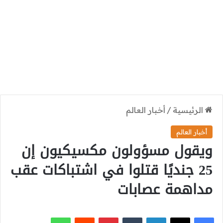
الرئيسية
/
أخبار العالم
أخبار العالم
ويقول مسؤولون مكسيكيون إن
25 جنديًا قتلوا في اشتباكات عقب
مداهمة عصابات
‫X
فيسبوك
لينكدإن
بينتيريست
واتساب