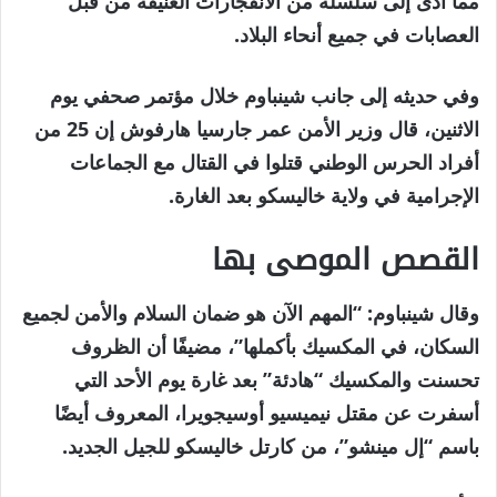
مما أدى إلى سلسلة من الانفجارات العنيفة من قبل
العصابات في جميع أنحاء البلاد.
وفي حديثه إلى جانب شينباوم خلال مؤتمر صحفي يوم
الاثنين، قال وزير الأمن عمر جارسيا هارفوش إن 25 من
أفراد الحرس الوطني قتلوا في القتال مع الجماعات
الإجرامية في ولاية خاليسكو بعد الغارة.
القصص الموصى بها
نهاية
قائمة
وقال شينباوم: “المهم الآن هو ضمان السلام والأمن لجميع
من
القائمة
السكان، في المكسيك بأكملها”، مضيفًا أن الظروف
3
تحسنت والمكسيك “هادئة” بعد غارة يوم الأحد التي
عناصر
أسفرت عن مقتل نيميسيو أوسيجويرا، المعروف أيضًا
باسم “إل مينشو”، من كارتل خاليسكو للجيل الجديد.