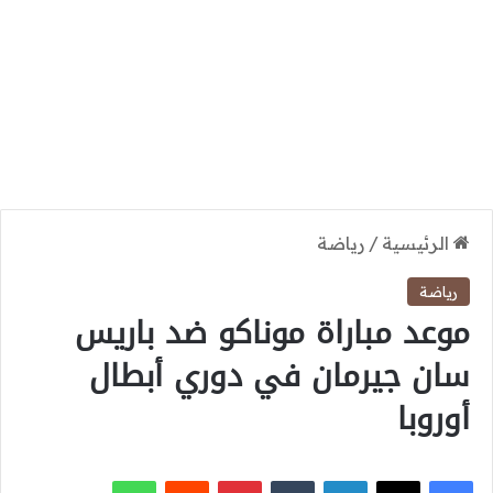
الرئيسية
/
رياضة
رياضة
موعد مباراة موناكو ضد باريس
سان جيرمان في دوري أبطال
أوروبا
‫X
فيسبوك
لينكدإن
بينتيريست
واتساب