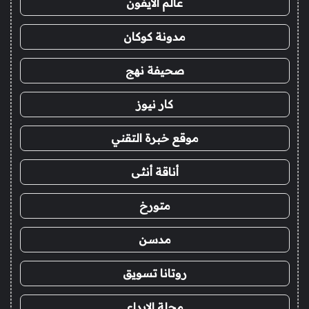
عالم الايفون
مدونة كوكان
صحيفة نهج
كار نيوز
موقع خبرة التقني
أناقة أنثى
متورخ
مدسن
روتانا تسويق
مجلة الابداع