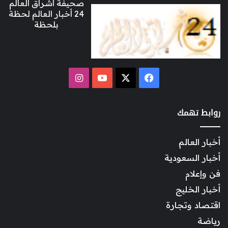
صحيفة اشراق العالم
24 أخبار العالم لحظة
بلحظة
‫X
فيسبوك
‫YouTube
انستقرام
روابط تهمك
أخبار العالم
أخبار السعودية
فن وإعلام
أخبار الخليج
اقتصاد وتجارة
رياضة