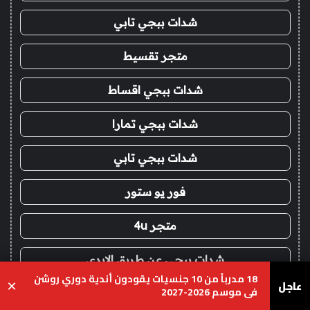
شدات ببجي تابي
متجر تقسيط
شدات ببجي اقساط
شدات ببجي تمارا
شدات ببجي تابي
فور يو ستور
متجر 4u
شدات ببجي عن طريق الايدي
18 مدرباً من 10 جنسيات يقودون أندية دوري روشن
عاجل
×
في موسم 2026-2027
شحن يلا لودو اقساط
يسبوك
‫X
واتساب
تيلقرام