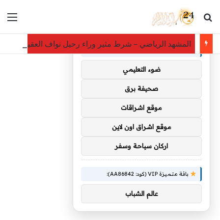
بحث عن
الق
×
توصيات :
المشهد الرياضي – شرط مثير وراء رحيل نواف العقيدي عن ا
باقة متميزة VIP (كود: AA35872):
ضوء التعليمي
صحيفة برق
موقع اشراقات
موقع اشراق اون لاين
اركان سياحة وسفر
باقة متميزة VIP (كود: AA86842):
عالم الشباب