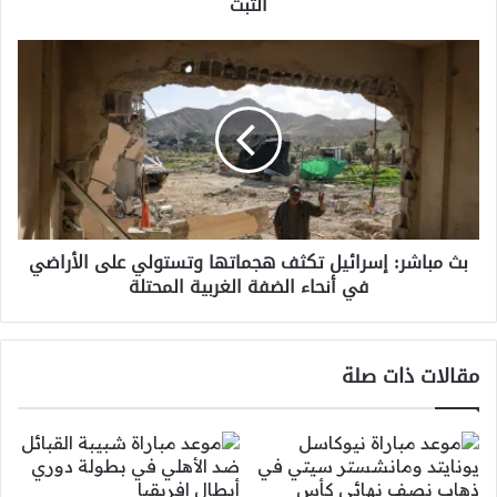
التبت
بث
مباشر:
إسرائيل
تكثف
هجماتها
وتستولي
على
الأراضي
في
بث مباشر: إسرائيل تكثف هجماتها وتستولي على الأراضي
أنحاء
في أنحاء الضفة الغربية المحتلة
الضفة
الغربية
المحتلة
مقالات ذات صلة