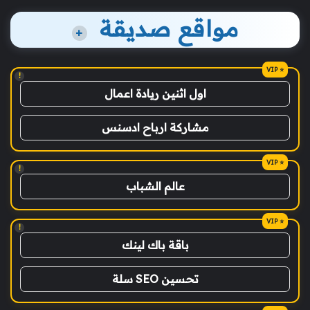
مواقع صديقة
+
!
اول اثنين ريادة اعمال
مشاركة ارباح ادسنس
!
عالم الشباب
!
باقة باك لينك
تحسين SEO سلة