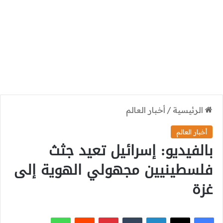
الرئيسية
/
أخبار العالم
أخبار العالم
بالفيديو: إسرائيل تعيد جثث
فلسطينيين مجهولي الهوية إلى
غزة
‫X
فيسبوك
لينكدإن
بينتيريست
واتساب