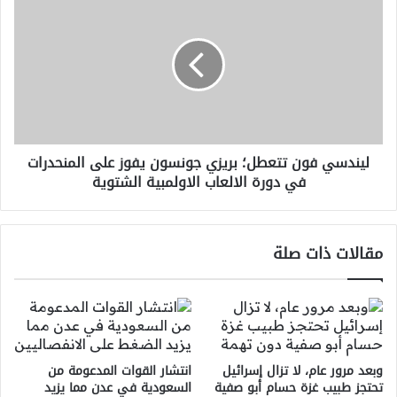
فون
⁠تتعطل؛
بريزي
جونسون
يفوز
على
المنحدرات
في
ليندسي فون ⁠تتعطل؛ بريزي جونسون يفوز على المنحدرات
دورة
في دورة الالعاب الاولمبية الشتوية
الالعاب
الاولمبية
الشتوية
مقالات ذات صلة
وبعد مرور عام، لا تزال إسرائيل
انتشار القوات المدعومة من
تحتجز طبيب غزة حسام أبو صفية
السعودية في عدن مما يزيد