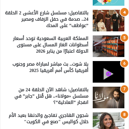
بالتفاصيل: مسلسل شارع الأعشى 2 الحلقة
24.. صدمة في حفل الزفاف ومصير
”عواطف” على المحك
المملكة العربية السعودية توحد أسعار
أسطوانات الغاز المسال على مستوى
الدولة اعتبارًا من يناير 2026
يلا شوت.. بث مباشر لمباراة مصر وجنوب
أفريقيا كأس أمم أفريقيا 2025
بالتفاصيل: شاهد الآن الحلقة 24 من
مسلسل «مولانا».. هل قُتل ”جابر” في
انفجار ”العادلية”؟
شجون الهاجري تفاجئ والدتها بعيد الأم
خلال كواليس "صنع في الكويت"