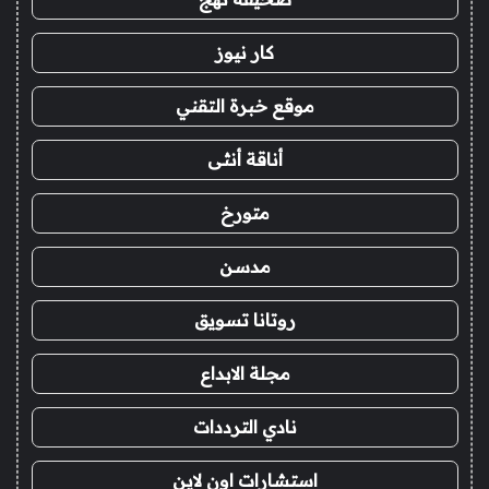
كار نيوز
موقع خبرة التقني
أناقة أنثى
متورخ
مدسن
روتانا تسويق
مجلة الابداع
نادي الترددات
استشارات اون لاين