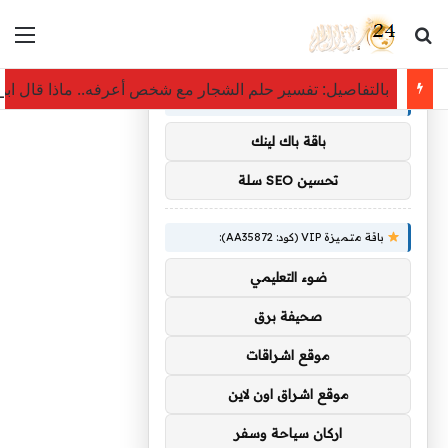
بحث عن
الق
×
توصيات :
بالتفاصيل: تفسير حلم الشجار مع شخص أعرفه.. ماذا قال اب
باقة متميزة VIP (كود: AA11138):
باقة باك لينك
تحسين SEO سلة
باقة متميزة VIP (كود: AA35872):
ضوء التعليمي
صحيفة برق
موقع اشراقات
موقع اشراق اون لاين
اركان سياحة وسفر