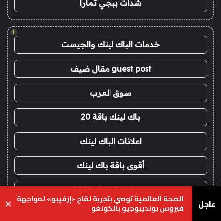
شدات ببجي تمارا
!
خدمات الباك لينك والجيست
guest post مقال ضيف
سوق العرب
باك لينك باقة 20
اعلانات الباك لينك
أقوى باقة باك لينك
خدمات با كلينك 2026
الصحة العالمية توصي بتجربة لقاح «إرفيبو» لمواجهة
عاجل
×
فيروس بونديبوجيو بالكونغو
موقع تجاربنا تجارب الحياه
يسبوك
‫X
واتساب
تيلقرام