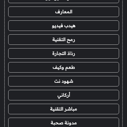
المعارف
هيدب فيديو
رمح التقنية
رذاذ التجارة
طعم وكيف
شهود نت
أركاني
مباشر التقنية
مدونة صحبة