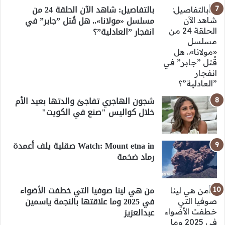
بالتفاصيل: شاهد الآن الحلقة 24 من
مسلسل «مولانا».. هل قُتل ”جابر” في
انفجار ”العادلية”؟
شجون الهاجري تفاجئ والدتها بعيد الأم
خلال كواليس "صنع في الكويت"
Watch: Mount etna in صقلية يلف أعمدة
رماد ضخمة
من هي لينا صوفيا التي خطفت الأضواء
في 2025 وما علاقتها بالنجمة ياسمين
عبدالعزيز