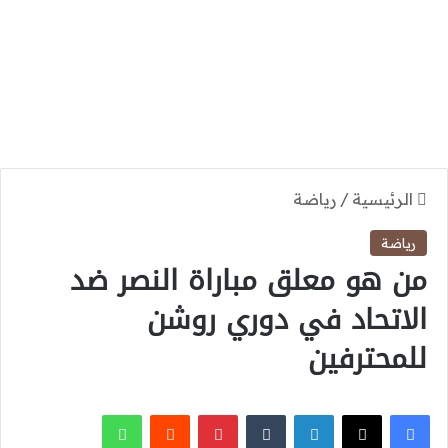
الرئيسية
/
رياضة
رياضة
من هو معلق مباراة النصر ضد
الاتحاد في دوري روشن
للمحترفين
‫X
فيسبوك
لينكدإن
بينتيريست
واتساب