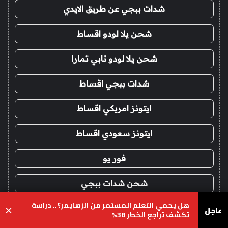
شدات ببجي عن طريق الايدي
شحن يلا لودو اقساط
شحن يلا لودو تابي تمارا
شدات ببجي اقساط
ايتونز امريكي اقساط
ايتونز سعودي اقساط
فور يو
شحن شدات ببجي
هل يحمي التعلم المستمر من الزهايمر؟.. دراسة
عاجل
شدات ببجي عن طريق الايدي
×
تكشف تراجع الخطر 38%
يسبوك
‫X
واتساب
تيلقرام