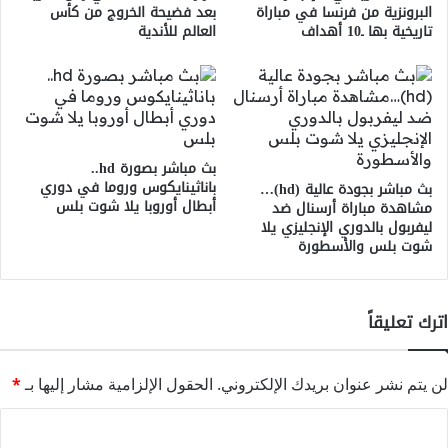
البرونزية من فرنسا في مباراة
بعد فضيحة الخروج من كأس
تاريخية بها ـ10 أهداف
العالم للأندية
بث مباشر بصورة hd..
باناثينايكوس وروما في دوري
بث مباشر بجودة عالية (hd)…
أبطال أوروبا يلا شوت بلس
مشاهدة مباراة أرسنال ضد
ليفربول بالدوري الإنجليزي يلا
شوت بلس والأسطورة
اترك تعليقاً
لن يتم نشر عنوان بريدك الإلكتروني.
الحقول الإلزامية مشار إليها بـ
*
ا