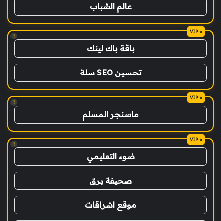
عالم الشباب
!
باقة باك لينك
تحسين SEO سلة
!
ماسنجر المسلم
!
ضوء التعليمي
صحيفة برق
موقع اشراقات