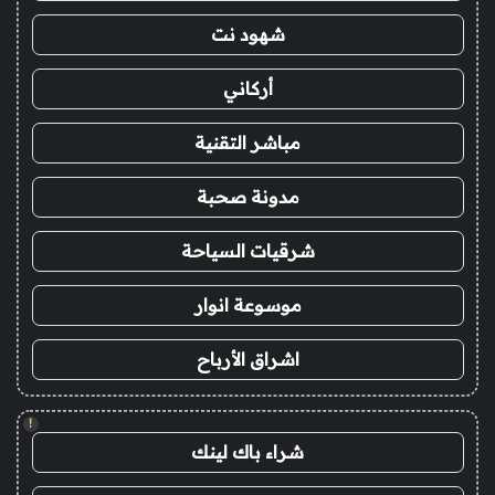
شهود نت
أركاني
مباشر التقنية
مدونة صحبة
شرقيات السياحة
موسوعة انوار
اشراق الأرباح
!
شراء باك لينك