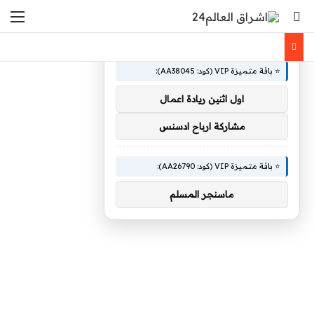
بحث عن
الق
×
🚀 توصيات :
⭐ باقة متميزة VIP (كود: AA38045):
اول اثنين ريادة اعمال
مشاركة ارباح ادسنس
⭐ باقة متميزة VIP (كود: AA26790):
ماسنجر المسلم