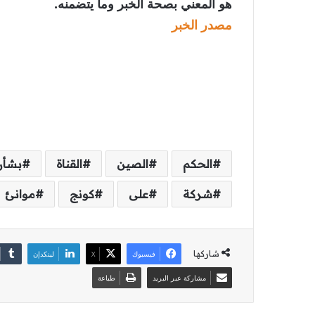
هو المعني بصحة الخبر وما يتضمنه.
مصدر الخبر
الحكم
الصين
القناة
بشأن
شركة
على
كونج
موانئ
شاركها
فيسبوك
‫X
لينكدإن
مشاركة عبر البريد
طباعة