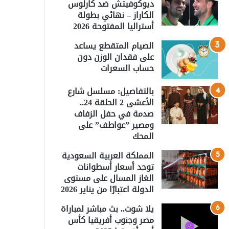
ديوكوفيتش ضد كارلوس
الكاراز – نهائي بطولة
أستراليا المفتوحة 2026
الصيام المتقطع يساعد
على فقدان الوزن دون
حساب السعرات
بالتفاصيل: مسلسل شارع
الأعشى 2 الحلقة 24..
صدمة في حفل الزفاف
ومصير ”عواطف” على
المحك
المملكة العربية السعودية
توحد أسعار أسطوانات
الغاز المسال على مستوى
الدولة اعتبارًا من يناير 2026
يلا شوت.. بث مباشر لمباراة
مصر وجنوب أفريقيا كأس