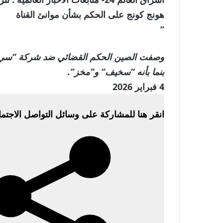
هونج كونج على الحكم بشأن موانئ القناة
”
وصفت الصين الحكم القضائي ضد شركة “سي ك
بنما بأنه “سخيف” و”مخز”.
تم
4 فبراير 2026
النشر
انقر هنا للمشاركة على وسائل التواصل الاجتم
في
4
فبراير
2026