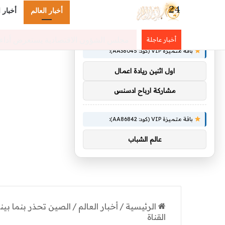
أخبار العالم
أخبار 
×
توصيات :
كلية الملك فهد الأمنية تبدأ القبول المبدئي
أخبار عاجلة
باقة متميزة VIP (كود: AA38045):
اول اثنين ريادة اعمال
مشاركة ارباح ادسنس
باقة متميزة VIP (كود: AA86842):
عالم الشباب
الرئيسية
/
أخبار العالم
/
الصين تحذر بنما بي
القناة