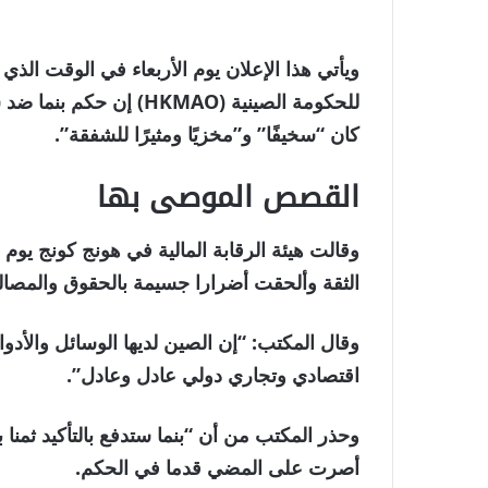
ويأتي هذا الإعلان يوم الأربعاء في الوقت الذي
كان “سخيفًا” و”مخزيًا ومثيرًا للشفقة”.
القصص الموصى بها
نهاية
قائمة
وقالت هيئة الرقابة المالية في هونج كونج يوم ا
من
القائمة
الثقة وألحقت أضرارا جسيمة بالحقوق والمصا
3
وقال المكتب: “إن الصين لديها الوسائل والأدوا
عناصر
اقتصادي وتجاري دولي عادل وعادل”.
وحذر المكتب من أن “بنما ستدفع بالتأكيد ثمنا
أصرت على المضي قدما في الحكم.