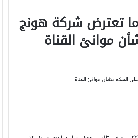
نما تعترض شركة هونج
أن موانئ القناة
لعالمية . نترككم مع خبر “الصين تحذر بنما بينما تعترض شركة