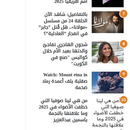
أمم أفريقيا 2025
بالتفاصيل: شاهد الآن
الحلقة 24 من مسلسل
«مولانا».. هل قُتل ”جابر”
في انفجار ”العادلية”؟
شجون الهاجري تفاجئ
والدتها بعيد الأم خلال
كواليس "صنع في
الكويت"
Watch: Mount etna in
صقلية يلف أعمدة رماد
ضخمة
من هي لينا صوفيا التي
خطفت الأضواء في 2025
وما علاقتها بالنجمة
ياسمين عبدالعزيز