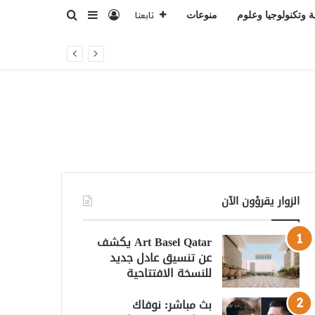
تسجيل الدخول
بحث عن
إضافة عمود جانبي
ة وتكنولوجيا وعلوم
منوعات
تابعنا
الزوار يقرؤون الآن
Art Basel Qatar يكشف
عن تنسيق عادل جديد
للنسخة الافتتاحية
بث مباشر: نوفاك