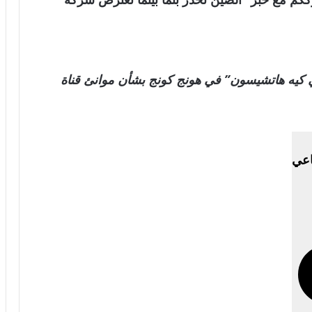
يه هاتشيسون” في هونج كونج بشأن موانئ قناة
اعي