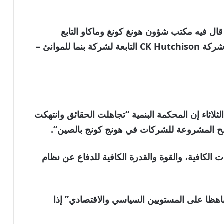
 قال فيه مكتب شؤون هونغ كونغ وماكاو التابع
للحكومة الصينية (HKMAO) إن حكم بنما ضد شركة CK Hutchison التابعة لشركة بنما للموانئ –
لثلاثاء إن المحكمة البنمية “تجاهلت الحقائق وانتهكت
لح المشروعة للشركات في هونج كونج بالصين”.
ت الكافية، والقوة والقدرة الكافية للدفاع عن نظام
 باهظا على المستويين السياسي والاقتصادي” إذا