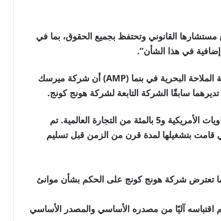
مستشارها القانوني وتحتفظ بجميع الحقوق، بما في
 إضافية في هذا الشأن”.
بعد حكم المحكمة الأسبوع الماضي، أعلنت هيئة الملاحة البحرية في بنما (AMP) أن شركة ميرسك
تديرهما سابقًا الشركة التابعة لشركة هونج كونج.
وتتعامل القناة مع نحو 40 بالمئة من حركة الحاويات الأمريكية و5 بالمئة من التجارة العالمية. تم
التي قامت بتشغيلها لمدة قرن من الزمن قبل تسليم
نما تعترض شركة هونج كونج على الحكم بشأن موانئ
نويه بأن الخبر تم اقتباسه آليًا من مصدره الأساسي والمصدر الأساسي