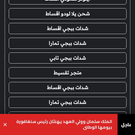
شحن يلا لودو اقساط
شدات ببجي اقساط
شدات ببجي تمارا
شدات ببجي تابي
متجر تقسيط
شدات ببجي اقساط
شدات ببجي تمارا
شدات ببجي تابي
الملك سلمان وولي العهد يهنئان رئيس سنغافورة
عاجل
×
بيومها الوطني
فور يو ستور
يسبوك
‫X
واتساب
تيلقرام