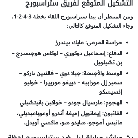
التشكيل المتوقع لفريق ستراسبورج
ومن المنتظر أن يبدأ ستراسبورج اللقاء بخطة 3-4-2-1،
وجاء التشكيل المتوقع كالتالي:
حراسة المرمى: مايك بيندرز
الدفاع: إسماعيل دوكوري – لوكاس هوجسبرج –
بن تشيلويل
الوسط والأجنحة: جيلا دوي – فالنتين باركو –
سمير إل مورابيه – دييغو مورييرا – خوليو
إنسيسكو
الهجوم: مارسيال جودو – خواكين بانيتشيلي
الغائبون: إيمانويل إميغا، أندرو أوموباميديلي،
ماتيس أموجو، سايدو سو، ماكسي أويدل.