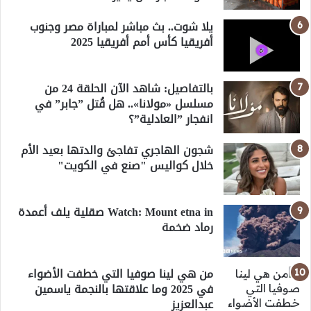
يلا شوت.. بث مباشر لمباراة مصر وجنوب
أفريقيا كأس أمم أفريقيا 2025
بالتفاصيل: شاهد الآن الحلقة 24 من
مسلسل «مولانا».. هل قُتل ”جابر” في
انفجار ”العادلية”؟
شجون الهاجري تفاجئ والدتها بعيد الأم
خلال كواليس "صنع في الكويت"
Watch: Mount etna in صقلية يلف أعمدة
رماد ضخمة
من هي لينا صوفيا التي خطفت الأضواء
في 2025 وما علاقتها بالنجمة ياسمين
عبدالعزيز