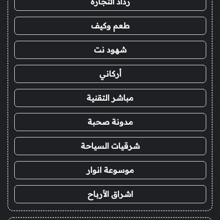
رذاذ التجارة
طعم وكيف
شهود نت
أركاني
مباشر التقنية
مدونة صحبة
شرقيات السياحة
موسوعة انوار
اشراق الأرباح