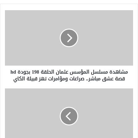
مشاهدة
مسلسل
المؤسس
عثمان
الحلقة
198
بجودة
hd
قصة
مشاهدة مسلسل المؤسس عثمان الحلقة 198 بجودة hd
عشق
قصة عشق مباشر.. صراعات ومؤامرات تهز قبيلة الكاي
مباشر..
صراعات
ومؤامرات
حاكم
تهز
ولاية
قبيلة
مينيسوتا
الكاي
يريد
خروج
عملاء
الهجرة
الفيدراليين