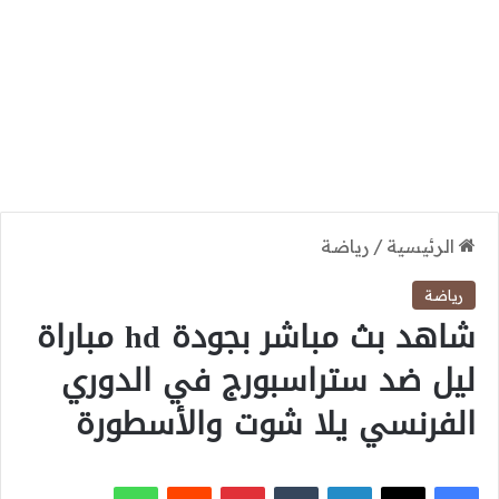
الرئيسية
/
رياضة
رياضة
شاهد بث مباشر بجودة hd مباراة
ليل ضد ستراسبورج في الدوري
الفرنسي يلا شوت والأسطورة
‫X
فيسبوك
لينكدإن
بينتيريست
واتساب