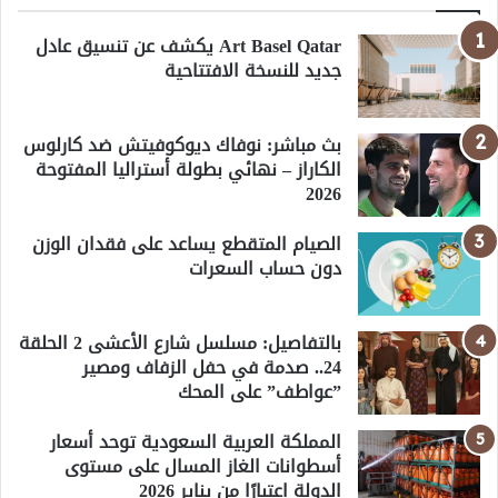
Art Basel Qatar يكشف عن تنسيق عادل
جديد للنسخة الافتتاحية
بث مباشر: نوفاك ديوكوفيتش ضد كارلوس
الكاراز – نهائي بطولة أستراليا المفتوحة
2026
الصيام المتقطع يساعد على فقدان الوزن
دون حساب السعرات
بالتفاصيل: مسلسل شارع الأعشى 2 الحلقة
24.. صدمة في حفل الزفاف ومصير
”عواطف” على المحك
المملكة العربية السعودية توحد أسعار
أسطوانات الغاز المسال على مستوى
الدولة اعتبارًا من يناير 2026