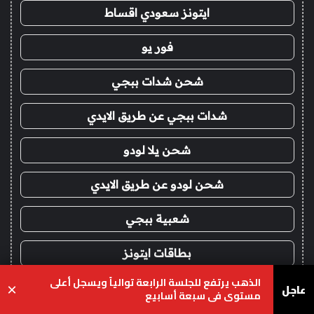
ايتونز سعودي اقساط
فور يو
شحن شدات ببجي
شدات ببجي عن طريق الايدي
شحن يلا لودو
شحن لودو عن طريق الايدي
شعبية ببجي
بطاقات ايتونز
الذهب يرتفع للجلسة الرابعة توالياً ويسجل أعلى
عاجل
×
بلايستيشن ستور
مستوى في سبعة أسابيع
يسبوك
‫X
واتساب
تيلقرام