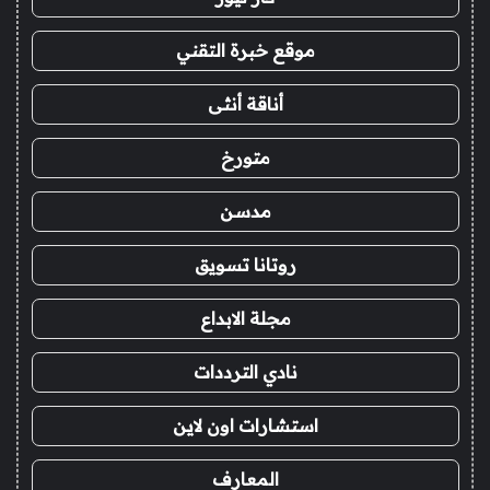
موقع خبرة التقني
أناقة أنثى
متورخ
مدسن
روتانا تسويق
مجلة الابداع
نادي الترددات
استشارات اون لاين
المعارف