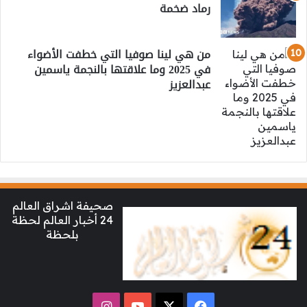
رماد ضخمة
من هي لينا صوفيا التي خطفت الأضواء
في 2025 وما علاقتها بالنجمة ياسمين
عبدالعزيز
صحيفة اشراق العالم
24 أخبار العالم لحظة
بلحظة
‫X
فيسبوك
‫YouTube
انستقرام