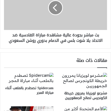
عالية
مشاهدة
مباراة
القادسية
ضد
الاتحاد
بث مباشر بجودة عالية مشاهدة مباراة القادسية ضد
يلا
الاتحاد يلا شوت بلس في الدمام بدوري روشن السعودي
شوت
بلس
في
الدمام
مقالات ذات صلة
بدوري
روشن
السعودي
Spidercam تصطدم بالملعب أثناء
مباراة المجر
مشرعو لويزيانا يمررون خريطة
الكونجرس لصالح الجمهوريين