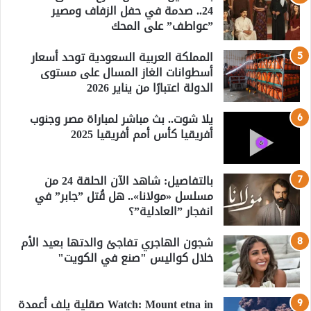
24.. صدمة في حفل الزفاف ومصير
”عواطف” على المحك
المملكة العربية السعودية توحد أسعار
أسطوانات الغاز المسال على مستوى
الدولة اعتبارًا من يناير 2026
يلا شوت.. بث مباشر لمباراة مصر وجنوب
أفريقيا كأس أمم أفريقيا 2025
بالتفاصيل: شاهد الآن الحلقة 24 من
مسلسل «مولانا».. هل قُتل ”جابر” في
انفجار ”العادلية”؟
شجون الهاجري تفاجئ والدتها بعيد الأم
خلال كواليس "صنع في الكويت"
Watch: Mount etna in صقلية يلف أعمدة