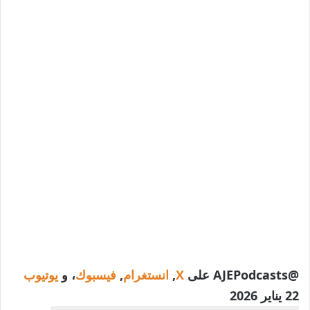
@AJEPodcasts على
X
,
انستغرام
,
فيسبوك
، و
يوتيوب
تم
22 يناير 2026