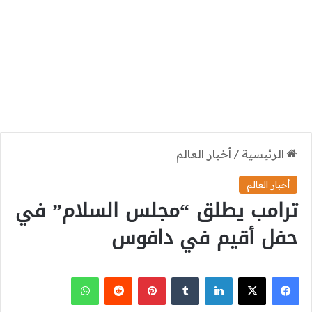
الرئيسية
/
أخبار العالم
أخبار العالم
ترامب يطلق “مجلس السلام” في
حفل أقيم في دافوس
‫X
فيسبوك
لينكدإن
بينتيريست
واتساب