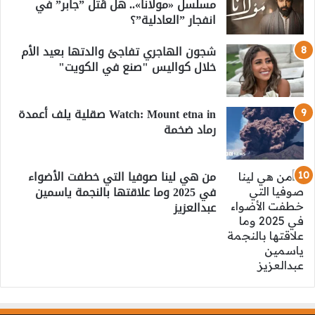
مسلسل «مولانا».. هل قُتل ”جابر” في
انفجار ”العادلية”؟
شجون الهاجري تفاجئ والدتها بعيد الأم
خلال كواليس "صنع في الكويت"
Watch: Mount etna in صقلية يلف أعمدة
رماد ضخمة
من هي لينا صوفيا التي خطفت الأضواء
في 2025 وما علاقتها بالنجمة ياسمين
عبدالعزيز