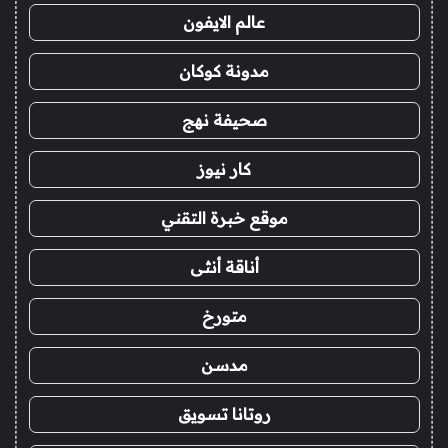
عالم الايفون
مدونة كوكان
صحيفة نهج
كار نيوز
موقع خبرة التقني
أناقة أنثى
متورخ
مدسن
روتانا تسويق