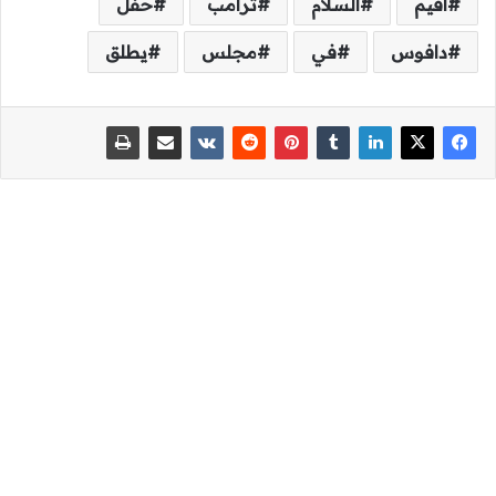
أقيم
السلام
ترامب
حفل
دافوس
في
مجلس
يطلق