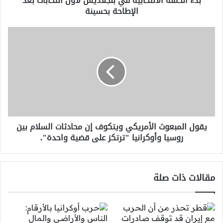
بدء الحملة الانتخابية في بنجلاديش لأول انتخابات بعد
الإطاحة بحسينة
يقول
المبعوث
الأمريكي
ويتكوف
إن
محادثات
السلام
بين
روسيا
يقول المبعوث الأمريكي ويتكوف إن محادثات السلام بين
وأوكرانيا
روسيا وأوكرانيا "ترتكز على قضية واحدة".
"ترتكز
على
قضية
واحدة".
مقالات ذات صلة