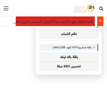
بحث عن
الق
×
توصيات :
كلية الملك فهد الأمنية تبدأ القبول المبدئي لدورة تأهيل الضباط ا
باقة متميزة VIP (كود: AA86842):
عالم الشباب
باقة متميزة VIP (كود: AA11138):
باقة باك لينك
تحسين SEO سلة