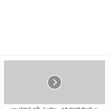
بدء
الحملة
الانتخابية
في
بنجلاديش
لأول
انتخابات
بعد
الإطاحة
بحسينة