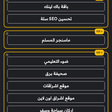
!
باقة باك لينك
تحسين SEO سلة
!
ماسنجر المسلم
!
ضوء التعليمي
صحيفة برق
موقع اشراقات
موقع اشراق اون لاين
اركان سياحة وسفر