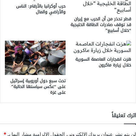
حرب أوكرانيا بالأرقام: الناس
والأراضي والمال
قطر تحذر من أن الحرب مع إيران
قد توقف صادرات الطاقة الخليجية
“خلال أسابيع”
هزت انفجارات العاصمة السورية
خلال زيارة ماكرون
تحث سبع دول أوروبية إسرائيل
على “عكس سياستها الحالية”
على غزة
اترك تعليقاً
لن يتم نشر عنوان بريدك الإلكتروني.
الحقول الإلزامية مشار إليها بـ
*