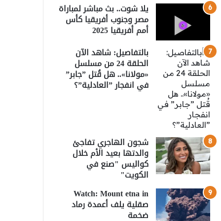
يلا شوت.. بث مباشر لمباراة
مصر وجنوب أفريقيا كأس
أمم أفريقيا 2025
بالتفاصيل: شاهد الآن
الحلقة 24 من مسلسل
«مولانا».. هل قُتل ”جابر”
في انفجار ”العادلية”؟
شجون الهاجري تفاجئ
والدتها بعيد الأم خلال
كواليس "صنع في
الكويت"
Watch: Mount etna in
صقلية يلف أعمدة رماد
ضخمة