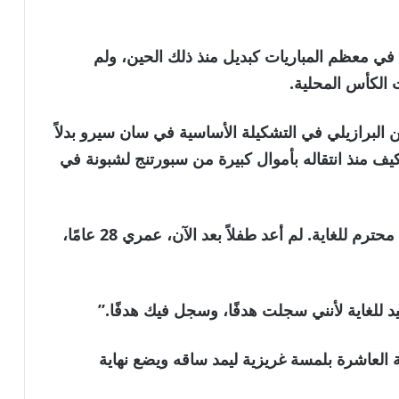
 معظم المباريات كبديل منذ ذلك الحين، ولم
ت الكأس المحلية.
ن البرازيلي في التشكيلة الأساسية في سان سيرو بدلاً
ف منذ انتقاله بأموال كبيرة من سبورتنج لشبونة في
وأضاف يسوع: “الجميع يريد أن يبدأ”. “أنا رجل محترم للغاية. لم أعد طفلاً بعد الآن، عمري 28 عامًا،
يد للغاية لأنني سجلت هدفًا، وسجل فيك هدفًا.”
لعاشرة بلمسة غريزية ليمد ساقه ويضع نهاية