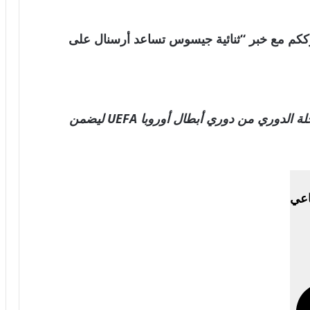
لعالمية . نترككم مع خبر “ثنائية جيسوس تساعد أرسنال على
فاز أرسنال على إنتر ميلان بنتيجة 3-1 في مرحلة الدوري من دوري أبطال أوروبا UEFA ليضمن
اعي