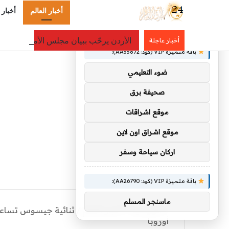
أخبار العالم
أخبار 
×
توصيات :
الأردن يرحّب ببيان مجلس الأمن المدين 
أخبار عاجلة
باقة متميزة VIP (كود: AA35872):
ضوء التعليمي
صحيفة برق
موقع اشراقات
موقع اشراق اون لاين
اركان سياحة وسفر
باقة متميزة VIP (كود: AA26790):
ماسنجر المسلم
الرئيسية
/
أخبار العالم
/
ثنائية جيسوس تساعد 
أوروبا