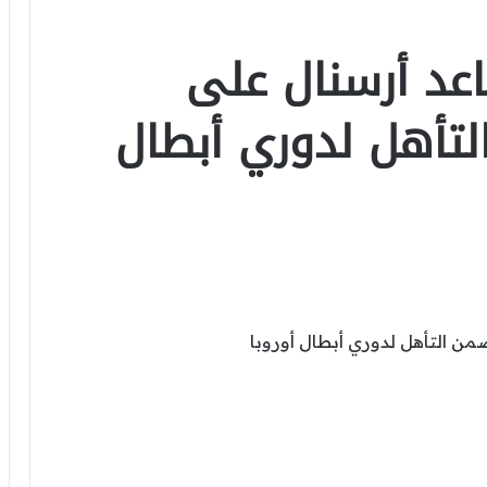
عد أرسنال على
لتأهل لدوري أبطال