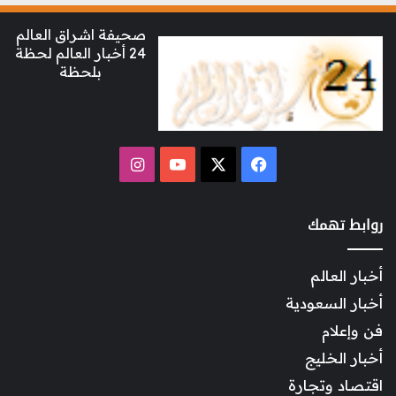
صحيفة اشراق العالم
24 أخبار العالم لحظة
بلحظة
‫X
فيسبوك
‫YouTube
انستقرام
روابط تهمك
أخبار العالم
أخبار السعودية
فن وإعلام
أخبار الخليج
اقتصاد وتجارة