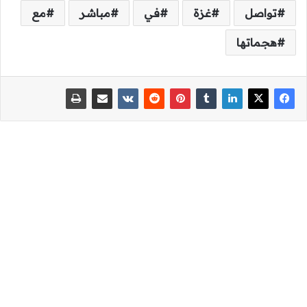
تواصل
غزة
في
مباشر
مع
هجماتها