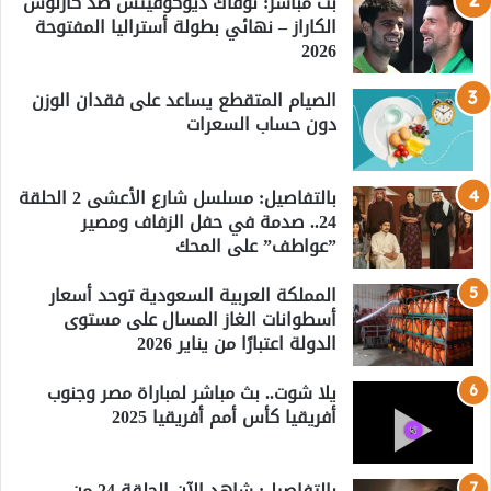
بث مباشر: نوفاك ديوكوفيتش ضد كارلوس
الكاراز – نهائي بطولة أستراليا المفتوحة
2026
الصيام المتقطع يساعد على فقدان الوزن
دون حساب السعرات
بالتفاصيل: مسلسل شارع الأعشى 2 الحلقة
24.. صدمة في حفل الزفاف ومصير
”عواطف” على المحك
المملكة العربية السعودية توحد أسعار
أسطوانات الغاز المسال على مستوى
الدولة اعتبارًا من يناير 2026
يلا شوت.. بث مباشر لمباراة مصر وجنوب
أفريقيا كأس أمم أفريقيا 2025
بالتفاصيل: شاهد الآن الحلقة 24 من