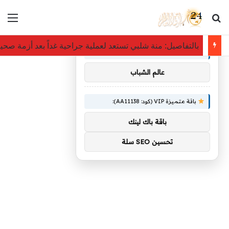
بحث عن
الق
×
توصيات :
بالتفاصيل: منة شلبي تستعد لعملية جراحية غداً بعد أزمة صحي
باقة متميزة VIP (كود: AA86842):
عالم الشباب
باقة متميزة VIP (كود: AA11138):
باقة باك لينك
تحسين SEO سلة