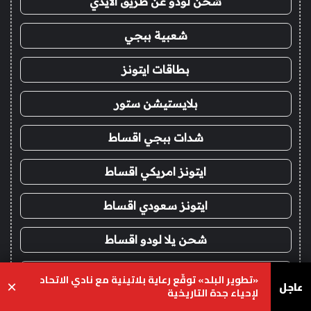
شحن لودو عن طريق الايدي
شعبية ببجي
بطاقات ايتونز
بلايستيشن ستور
شدات ببجي اقساط
ايتونز امريكي اقساط
ايتونز سعودي اقساط
شحن يلا لودو اقساط
حناء شعر
«تطوير البلد» توقّع رعاية بلاتينية مع نادي الاتحاد
عاجل
×
لإحياء جدة التاريخية
حنا
يسبوك
‫X
واتساب
تيلقرام