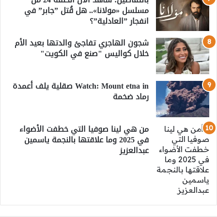
مسلسل «مولانا».. هل قُتل ”جابر” في
انفجار ”العادلية”؟
شجون الهاجري تفاجئ والدتها بعيد الأم
خلال كواليس "صنع في الكويت"
Watch: Mount etna in صقلية يلف أعمدة
رماد ضخمة
من هي لينا صوفيا التي خطفت الأضواء
في 2025 وما علاقتها بالنجمة ياسمين
عبدالعزيز