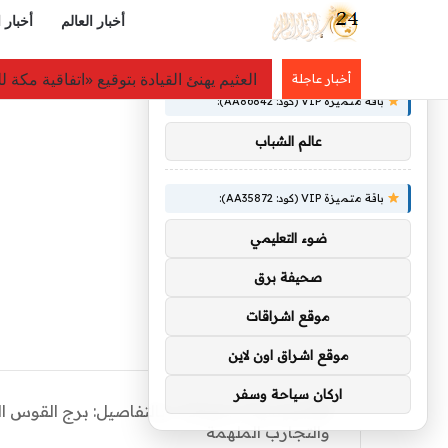
أخبار العالم
أخبار 
×
توصيات :
بالتفاصيل: كاميرات المراقبة كشفت اللص: فأر يسطو
أخبار عاجلة
باقة متميزة VIP (كود: AA86842):
عالم الشباب
باقة متميزة VIP (كود: AA35872):
ضوء التعليمي
صحيفة برق
موقع اشراقات
موقع اشراق اون لاين
اركان سياحة وسفر
الرئيسية
/
منوعات
/
والتجارب الملهمة