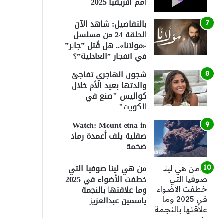
أمم أفريقيا 2025
بالتفاصيل: شاهد الآن
الحلقة 24 من مسلسل
«مولانا».. هل قُتل ”جابر”
في انفجار ”العادلية”؟
شجون الهاجري تفاجئ
والدتها بعيد الأم خلال
كواليس "صنع في
الكويت"
Watch: Mount etna in
صقلية يلف أعمدة رماد
ضخمة
من هي لينا صوفيا التي
خطفت الأضواء في 2025
وما علاقتها بالنجمة
ياسمين عبدالعزيز