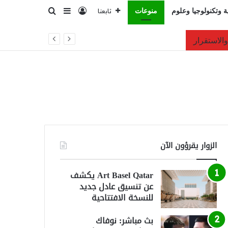
تسجيل الدخول
بحث عن
إضافة عمود جانبي
ة وتكنولوجيا وعلوم
منوعات
تابعنا
الزوار يقرؤون الآن
Art Basel Qatar يكشف
عن تنسيق عادل جديد
للنسخة الافتتاحية
بث مباشر: نوفاك