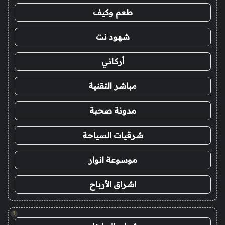
طعم وكيف
شهود نت
أركاني
مباشر التقنية
مدونة صحبة
شرقيات السياحة
موسوعة انوار
اشراق الأرباح
!