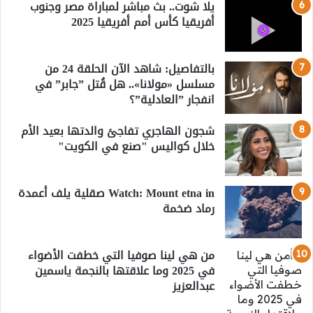
يلا شوت.. بث مباشر لمباراة مصر وجنوب
أفريقيا كأس أمم أفريقيا 2025
بالتفاصيل: شاهد الآن الحلقة 24 من
مسلسل «مولانا».. هل قُتل ”جابر” في
انفجار ”العادلية”؟
شجون الهاجري تفاجئ والدتها بعيد الأم
خلال كواليس "صنع في الكويت"
Watch: Mount etna in صقلية يلف أعمدة
رماد ضخمة
من هي لينا صوفيا التي خطفت الأضواء
في 2025 وما علاقتها بالنجمة ياسمين
عبدالعزيز