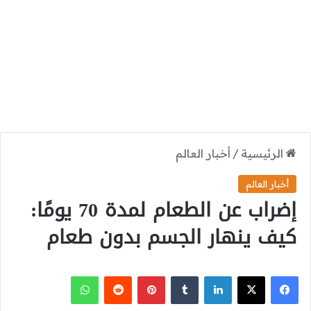
الرئيسية
/
أخبار العالم
أخبار العالم
إضراب عن الطعام لمدة 70 يومًا:
كيف ينهار الجسم بدون طعام
‫X
فيسبوك
لينكدإن
بينتيريست
واتساب