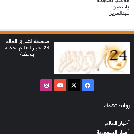
صحيفة اشراق العالم
24 أخبار العالم لحظة
بلحظة
‫X
فيسبوك
‫YouTube
انستقرام
روابط تهمك
أخبار العالم
أخبار السعودية