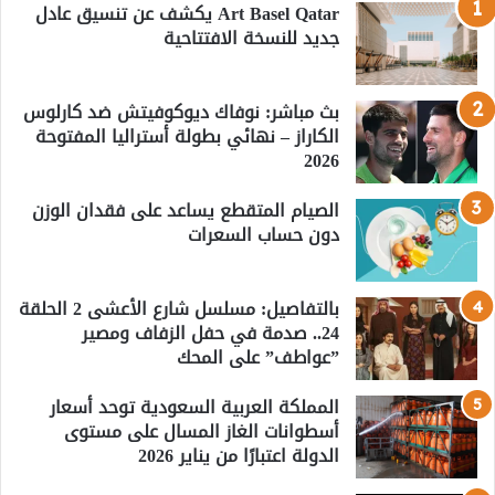
Art Basel Qatar يكشف عن تنسيق عادل
جديد للنسخة الافتتاحية
بث مباشر: نوفاك ديوكوفيتش ضد كارلوس
الكاراز – نهائي بطولة أستراليا المفتوحة
2026
الصيام المتقطع يساعد على فقدان الوزن
دون حساب السعرات
بالتفاصيل: مسلسل شارع الأعشى 2 الحلقة
24.. صدمة في حفل الزفاف ومصير
”عواطف” على المحك
المملكة العربية السعودية توحد أسعار
أسطوانات الغاز المسال على مستوى
الدولة اعتبارًا من يناير 2026