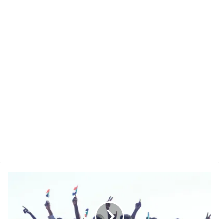
السودان
يعلن
عودة
حكومته
إلى