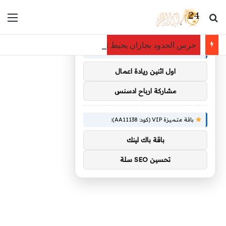
بحث عن
الق
×
توصيات :
حرس الحدود بجازان يحبط تهريب 31,500 قرص خاضع لتنظيم التداول الطبي
باقة متميزة VIP (كود: AA38045):
اول اثنين ريادة اعمال
مشاركة ارباح ادسنس
باقة متميزة VIP (كود: AA11138):
باقة باك لينك
تحسين SEO سلة