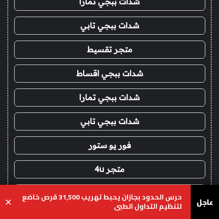
شدات ببجي تمارا
شدات ببجي تابي
متجر تقسيط
شدات ببجي اقساط
شدات ببجي تمارا
شدات ببجي تابي
فور يو ستور
متجر 4u
شدات ببجي عن طريق الايدي
حرس الحدود بجازان يحبط تهريب 31,500 قرص خاضع
عاجل
×
لتنظيم التداول الطبي
شحن يلا لودو اقساط
يسبوك
‫X
واتساب
تيلقرام