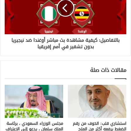
بث
مباشر
أوغندا
ضد
نيجيريا
بدون
بالتفاصيل: كيفية مشاهدة بث مباشر أوغندا ضد نيجيريا
تشفير
بدون تشفير في أمم إفريقيا
في
أمم
إفريقيا
مقالات ذات صلة
استشاري قلب: الخوف من رقم
مجلس الوزراء السعودي ، برئاسة
الضغط يرفعه أكثر من الملح
الملك سلمان ، يدعو إلى الاعتراف