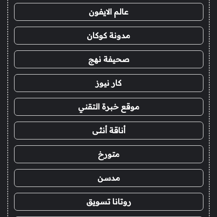
عالم الايفون
مدونة كوكان
صحيفة نهج
كار نيوز
موقع خبرة التقني
أناقة أنثى
متورخ
مدسن
روتانا تسويق