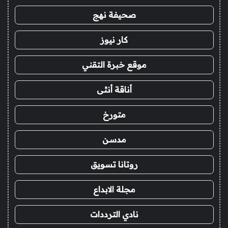
صحيفة نهج
كار نيوز
موقع خبرة التقني
أناقة أنثى
متورخ
مدسن
روتانا تسويق
مجلة الابداع
نادي الترددات