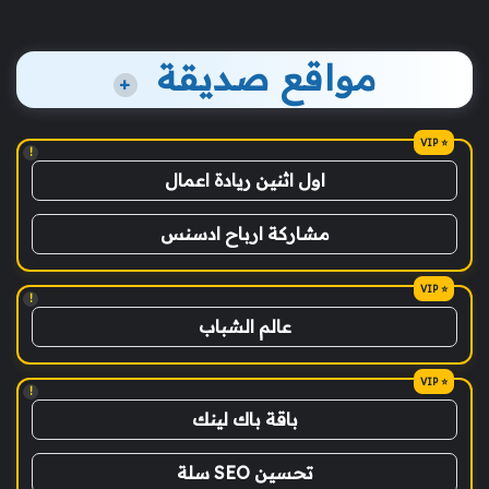
مواقع صديقة
+
!
اول اثنين ريادة اعمال
مشاركة ارباح ادسنس
!
عالم الشباب
!
باقة باك لينك
تحسين SEO سلة