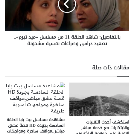
من
مسلسل
«ميد
تيرم»..
تصعيد
بالتفاصيل: شاهد الحلقة 11 من مسلسل «ميد تيرم»..
درامي
تصعيد درامي وصراعات نفسية مشحونة
وصراعات
نفسية
مشحونة
مقالات ذات صلة
مشاهدة مسلسل بيت بابا الحلقة
استكشف أحدث التقنيات
السادسة بجودة HD قصة عشق
والابتكارات مع خدمة مباشر
مباشر..مواقف ساخرة ومواجهات
التقنية على موقعنا الإلكتروني