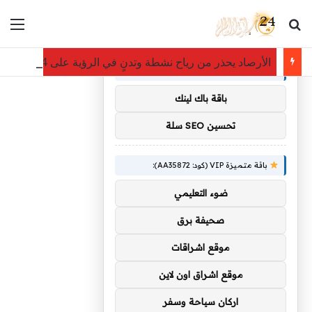
بحث عن
الق
×
توصيات :
الأرصاد يحذر من رياح نشطة وتدنٍ في الرؤية على 4 محافظات بمنطقة مكة المكرمة
باقة متميزة VIP (كود: AA11138):
باقة باك لينك
تحسين SEO سلة
باقة متميزة VIP (كود: AA35872):
ضوء التعليمي
صحيفة برق
موقع اشراقات
موقع اشراق اون لاين
اركان سياحة وسفر