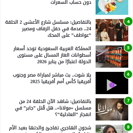
دون حساب السعرات
بالتفاصيل: مسلسل شارع الأعشى 2 الحلقة
24.. صدمة في حفل الزفاف ومصير
”عواطف” على المحك
المملكة العربية السعودية توحد أسعار
أسطوانات الغاز المسال على مستوى
الدولة اعتبارًا من يناير 2026
يلا شوت.. بث مباشر لمباراة مصر وجنوب
أفريقيا كأس أمم أفريقيا 2025
بالتفاصيل: شاهد الآن الحلقة 24 من
مسلسل «مولانا».. هل قُتل ”جابر” في
انفجار ”العادلية”؟
شجون الهاجري تفاجئ والدتها بعيد الأم