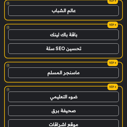
!
عالم الشباب
!
باقة باك لينك
تحسين SEO سلة
!
ماسنجر المسلم
!
ضوء التعليمي
صحيفة برق
موقع اشراقات