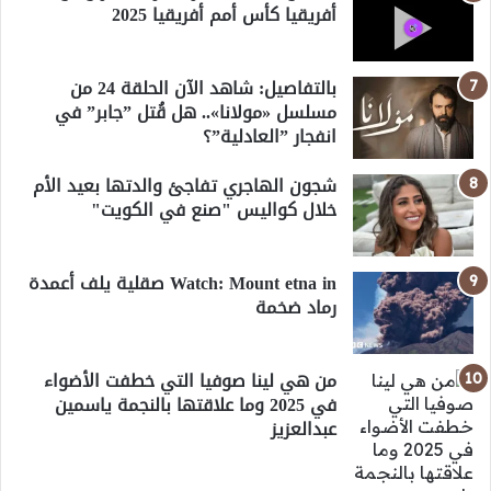
أفريقيا كأس أمم أفريقيا 2025
بالتفاصيل: شاهد الآن الحلقة 24 من
مسلسل «مولانا».. هل قُتل ”جابر” في
انفجار ”العادلية”؟
شجون الهاجري تفاجئ والدتها بعيد الأم
خلال كواليس "صنع في الكويت"
Watch: Mount etna in صقلية يلف أعمدة
رماد ضخمة
من هي لينا صوفيا التي خطفت الأضواء
في 2025 وما علاقتها بالنجمة ياسمين
عبدالعزيز