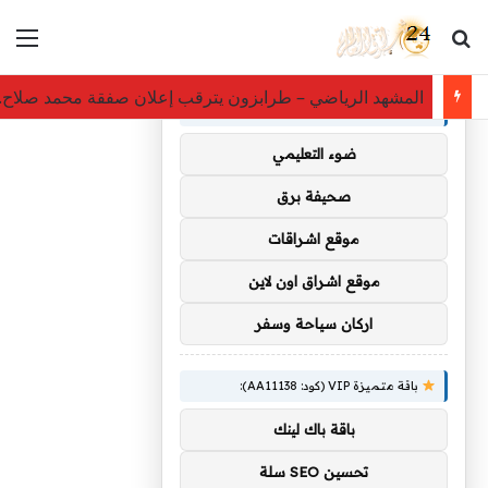
بحث عن
الق
×
توصيات :
المشهد الرياضي – طرابزون يترقب إعلان صفقة محمد صلاح..
باقة متميزة VIP (كود: AA35872):
ضوء التعليمي
صحيفة برق
موقع اشراقات
موقع اشراق اون لاين
اركان سياحة وسفر
باقة متميزة VIP (كود: AA11138):
باقة باك لينك
تحسين SEO سلة