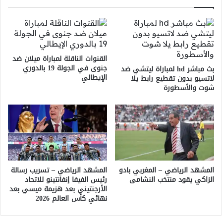
القنوات الناقلة لمباراة ميلان ضد
جنوى في الجولة 19 بالدوري
بث مباشر hd لمباراة ليتشي ضد
الإيطالي
لاتسيو بدون تقطيع رابط يلا
شوت والأسطورة
المشهد الرياضي – المغربي بادو
المشهد الرياضي – تسريب رسالة
الزاكي يقود منتخب النشامى
رئيس الفيفا إنفانتينو للاتحاد
الأرجنتيني بعد هزيمة ميسي بعد
نهائي كأس العالم 2026