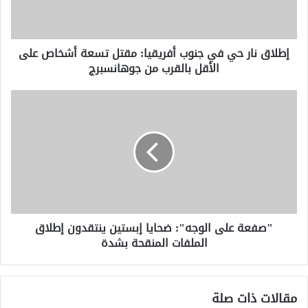
مقتل
تسعة
أشخاص
إطلاق نار حي في جنوب أفريقيا: مقتل تسعة أشخاص على
على
الأقل بالقرب من جوهانسبرج
الأقل
بالقرب
من
"صفعة
جوهانسبرج
على
الوجه":
ضحايا
إبستين
ينتقدون
إطلاق
الملفات
المنقحة
"صفعة على الوجه": ضحايا إبستين ينتقدون إطلاق
بشدة
الملفات المنقحة بشدة
مقالات ذات صلة