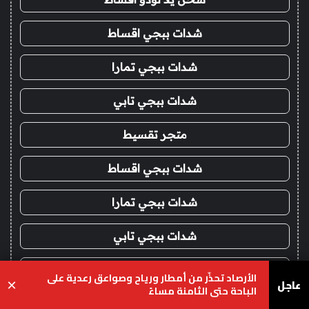
شدات ببجي اقساط
شدات ببجي تمارا
شدات ببجي تابي
متجر تقسيط
شدات ببجي اقساط
شدات ببجي تمارا
شدات ببجي تابي
فور يو ستور
الأرصاد تحذّر من أمطار ورياح وصواعق رعدية على
عاجل
×
الباحة حتى الثامنة مساءً
متجر 4u
يسبوك
‫X
واتساب
تيلقرام