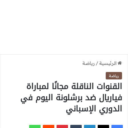
الرئيسية
/
رياضة
رياضة
القنوات الناقلة مجانًا لمباراة
فياريال ضد برشلونة اليوم في
الدوري الإسباني
‫X
فيسبوك
لينكدإن
بينتيريست
واتساب