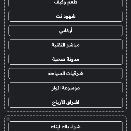
طعم وكيف
شهود نت
أركاني
مباشر التقنية
مدونة صحبة
شرقيات السياحة
موسوعة انوار
اشراق الأرباح
!
شراء باك لينك