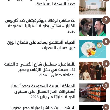
جديد للنسخة الافتتاحية
بث مباشر: نوفاك ديوكوفيتش ضد كارلوس
الكاراز – نهائي بطولة أستراليا المفتوحة
2026
الصيام المتقطع يساعد على فقدان الوزن
دون حساب السعرات
بالتفاصيل: مسلسل شارع الأعشى 2 الحلقة
24.. صدمة في حفل الزفاف ومصير
”عواطف” على المحك
المملكة العربية السعودية توحد أسعار
أسطوانات الغاز المسال على مستوى
الدولة اعتبارًا من يناير 2026
يلا شوت.. بث مباشر لمباراة مصر وجنوب