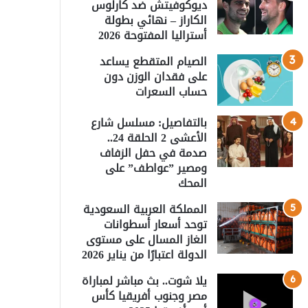
ديوكوفيتش ضد كارلوس
الكاراز – نهائي بطولة
أستراليا المفتوحة 2026
الصيام المتقطع يساعد
على فقدان الوزن دون
حساب السعرات
بالتفاصيل: مسلسل شارع
الأعشى 2 الحلقة 24..
صدمة في حفل الزفاف
ومصير ”عواطف” على
المحك
المملكة العربية السعودية
توحد أسعار أسطوانات
الغاز المسال على مستوى
الدولة اعتبارًا من يناير 2026
يلا شوت.. بث مباشر لمباراة
مصر وجنوب أفريقيا كأس