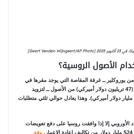
Geert Vanden]
ام الأصول الروسية؟
ن يوروكلير ــ غرفة المقاصة التي يوجد مقرها في
بلجيكا والتي تحتفظ بأكثر من 40 تريليون يورو (47 تريليون دولار أميركي) من الأصول ــ لتزويد
أوكرانيا بقرض أولي بقيمة 90 مليار يورو (106 مليار دولار أميركي). وهذا يعادل حوالي ثلثي متطلبات
 الأوروبي إلا إذا وافقت روسيا على دفع تعويضات
.
وفق