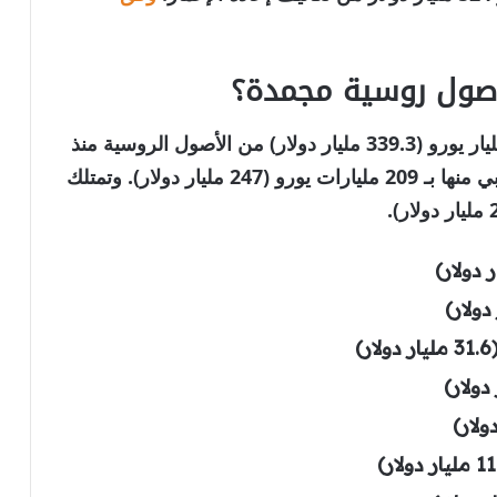
أصول روسية مجمدة؟
وقامت الدول الغربية بتجميد أكثر من 289.5 مليار يورو (339.3 مليار دولار) من الأصول الروسية منذ
غزو أوكرانيا عام 2022، ويحتفظ الاتحاد الأوروبي منها بـ 209 مليارات يورو (247 مليار دولار). وتمتلك