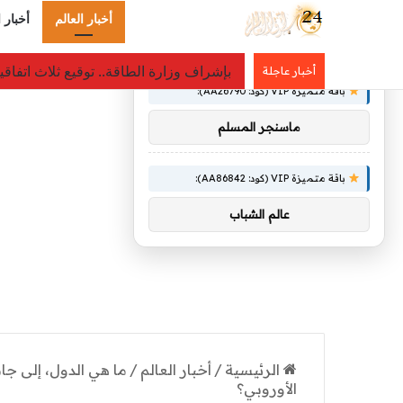
أخبار العالم
أخبار 
×
توصيات :
بإشراف وزارة الطاقة.. توقيع ثلاث اتفا
أخبار عاجلة
باقة متميزة VIP (كود: AA26790):
ماسنجر المسلم
باقة متميزة VIP (كود: AA86842):
عالم الشباب
الرئيسية
/
أخبار العالم
/
ما هي الدول، إلى جا
الأوروبي؟