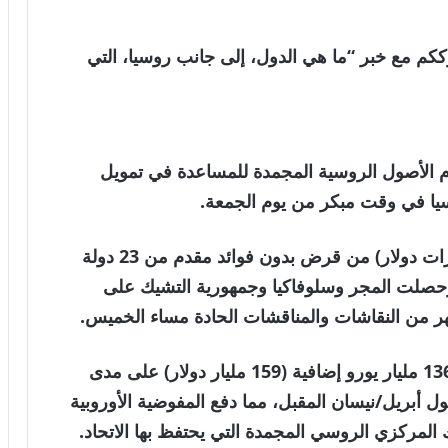
لعالمية . نترككم مع خبر “ما هي الدول، إلى جانب روسيا، التي
ام الأصول الروسية المجمدة للمساعدة في تمويل
سيا في وقت مبكر من يوم الجمعة.
وبدلا من ذلك، سيأتي 90 مليار يورو (106 مليارات دولار) من قرض بدون فوائد مقدم من 23 دولة
روبي. وحصلت المجر وسلوفاكيا وجمهورية التشيك على
شهر من النقاشات والمناقشات الحادة مساء الخميس.
وتشير التقديرات إلى أن أوكرانيا ستحتاج إلى 136 مليار يورو إضافية (159 مليار دولار) على مدى
ول أبريل/نيسان المقبل، مما دفع المفوضية الأوروبية
لمركزي الروسي المجمدة التي يحتفظ بها الاتحاد.