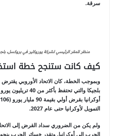
سرقة.
منظر للمقر الرئيسي لشركة يوروكلير في بروكسل، بلجيكا، في 23 أكتوبر 2025 [ Wijngaert/AP Photo
كيف كانت ستنجح خطة استخد
وبموجب الخطة، كان الاتحاد الأوروبي يقترض م
التمويل لأوكرانيا حتى عام 2027.
ولم يكن من الضروري سداد القرض إلى الاتحاد
الحرب إلى أوكرانيا. وتقدر خسائر الحرب بنحو 524 مليار دولار من تكاليف إعادة الإعمار