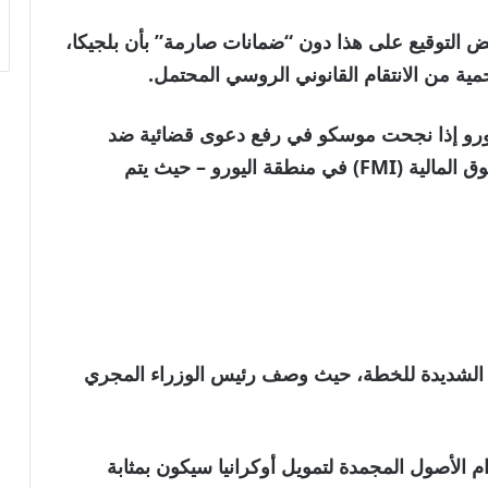
ض التوقيع على هذا دون “ضمانات صارمة” بأن بلجيكا،
 من الانتقام القانوني الروسي المحتمل.
اليورو إذا نجحت موسكو في رفع دعوى قضائية ضد
شركة يوروكلير – وهي مزود البنية التحتية للسوق المالية (FMI) في منطقة اليورو – حيث يتم
ا الشديدة للخطة، حيث وصف رئيس الوزراء المجري
 الأصول المجمدة لتمويل أوكرانيا سيكون بمثابة