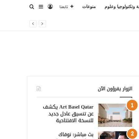
تسجيل الدخول
بحث عن
إضافة عمود جانبي
ة وتكنولوجيا وعلوم
منوعات
تابعنا
الزوار يقرؤون الآن
Art Basel Qatar يكشف
عن تنسيق عادل جديد
للنسخة الافتتاحية
بث مباشر: نوفاك