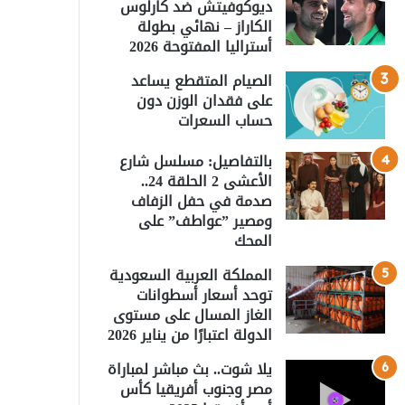
ديوكوفيتش ضد كارلوس
الكاراز – نهائي بطولة
أستراليا المفتوحة 2026
الصيام المتقطع يساعد
على فقدان الوزن دون
حساب السعرات
بالتفاصيل: مسلسل شارع
الأعشى 2 الحلقة 24..
صدمة في حفل الزفاف
ومصير ”عواطف” على
المحك
المملكة العربية السعودية
توحد أسعار أسطوانات
الغاز المسال على مستوى
الدولة اعتبارًا من يناير 2026
يلا شوت.. بث مباشر لمباراة
مصر وجنوب أفريقيا كأس