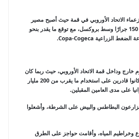
زعماء الاتحاد الأوروبي في قمة حيث أصبح مصير
اتفاق ميركوسور على المحك. أغلقت أكثر من 150 جرارًا وسط بروكسل، مع توقع ما يقدر بنحو
 خارج وداخل قمة الاتحاد الأوروبي، حيث ربما كان
القادة أكثر تركيزاً على التصويت لتحديد ما إذا كانوا قادرين على استخدام ما يقرب من 200 مليار
يا على مدى العامين المقبلين.
لمزارعون البطاطس والبيض على الشرطة، وأشعلوا
ع وخراطيم المياه، وأقامت حواجز على الطرق