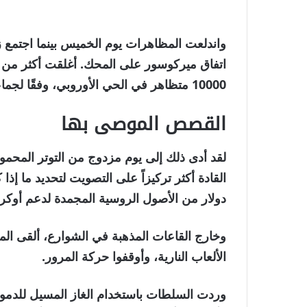
واندلعت المظاهرات يوم الخميس بينما اجتمع 
10000 متظاهر في الحي الأوروبي، وفقًا لجماعة الضغط الزراعية Copa-Cogeca.
القصص الموصى بها
نهاية
قائمة
لقد أدى ذلك إلى يوم مزدوج من التوتر المحموم
من
القائمة
2
دولار من الأصول الروسية المجمدة لدعم أوكران
العناصر
وخارج القاعات المذهبة في الشوارع، ألقى ا
الألعاب النارية، وأوقفوا حركة المرور.
وردت السلطات باستخدام الغاز المسيل للدمو