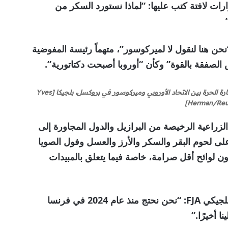
رات لافتة كتب عليها: “لماذا نستورد السكر من
نحن هنا لنقول لا لميركوسور”، متهماً رئيسة المفوضية
 الصفقة بالقوة” وكأن “أوروبا أصبحت دكتاتورية”.
متظاهر يرمي شيئًا، بينما يحتج المزارعون ضد اتفاقية التجارة الحرة بين الاتحاد الأوروبي وميركوسور في بروكسل، بلجيكا [Yves
Herman/Reut
زراعية الرخيصة من البرازيل والدول المجاورة إلى
على لحوم البقر والسكر والأرز والعسل وفول الصويا
ون لوائح أقل صرامة، خاصة فيما يتعلق بالمبيدات
وقال فلوريان بونسيليه من اتحاد المزارعين البلجيكي FJA: “نحن نحتج منذ عام 2024 في فرنسا
ا أخيرًا.”