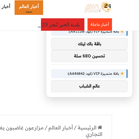
أخبار العالم
أخبار 
×
توصيات :
بلدية الخبر تُنجز 223 ألف متر مربع من الطرق وتُصدر 310 رخصة حفر في يوليو
أخبار عاجلة
باقة متميزة VIP (كود: AA11138):
باقة باك لينك
تحسين SEO سلة
باقة متميزة VIP (كود: AA86842):
عالم الشباب
الرئيسية
/
أخبار العالم
/
مزارعون غاضبون يغ
التجاري