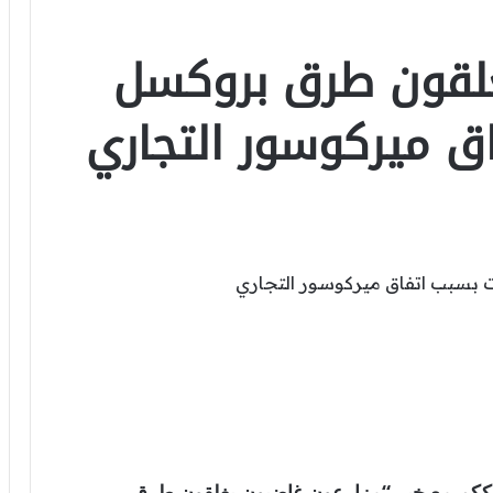
غلقون طرق بروكسل
اق ميركوسور التجاري
العالمية . نترككم مع خبر “مزارعون غاضبون يغلقون طرق