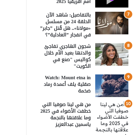
أمم أفريقيا 2025
بالتفاصيل: شاهد الآن
الحلقة 24 من مسلسل
«مولانا».. هل قُتل ”جابر”
في انفجار ”العادلية”؟
شجون الهاجري تفاجئ
والدتها بعيد الأم خلال
كواليس "صنع في
الكويت"
Watch: Mount etna in
صقلية يلف أعمدة رماد
ضخمة
من هي لينا صوفيا التي
خطفت الأضواء في 2025
وما علاقتها بالنجمة
ياسمين عبدالعزيز