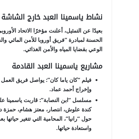
نشاط ياسمينا العبد خارج الشاشة
بعيدًا عن التمثيل، أعلنت مؤخرًا
الاتحاد الأور
الحسنة لمبادرة
“فريق أوروبا للأمن المائي والغذائ
الوعي بقضايا المياه والأمن الغذائي.
مشاريع ياسمينا العبد القادمة
فيلم “كان ياما كان”
: يواصل فريق العمل 
وإخراج
أحمد عماد
.
مسلسل “ابن النصابة”
: قاربت ياسمينا ع
كندة علوش، انتصار، معتز هشام، حمزة د
حول “رانيا”، المحامية التي تتغير حياتها ب
واستعادة حياتها.