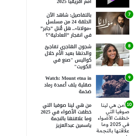
أمم أفريقيا 2025
بالتفاصيل: شاهد الآن
الحلقة 24 من مسلسل
«مولانا».. هل قُتل ”جابر”
في انفجار ”العادلية”؟
شجون الهاجري تفاجئ
والدتها بعيد الأم خلال
كواليس "صنع في
الكويت"
Watch: Mount etna in
صقلية يلف أعمدة رماد
ضخمة
من هي لينا صوفيا التي
خطفت الأضواء في 2025
وما علاقتها بالنجمة
ياسمين عبدالعزيز