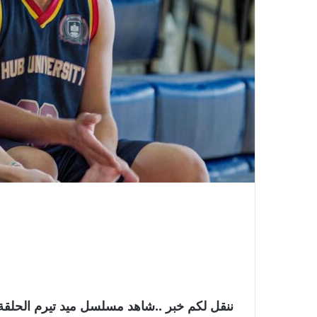
ننقل لكم خبر ..شاهد مسلسل ميد تيرم الحلقة 9 .. ” تحقق نجاحًا كبيرًا.. نترككم مع التفاص