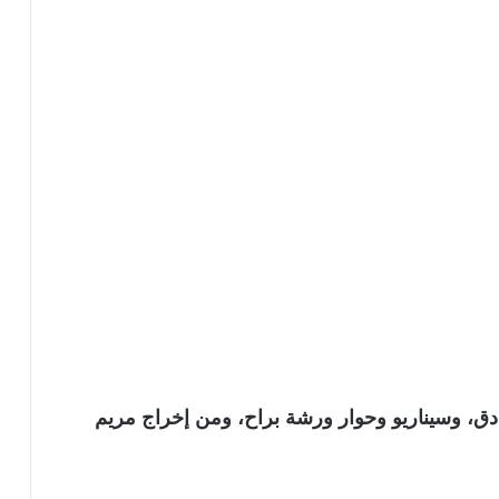
دق
، وسيناريو وحوار
ورشة براح
، ومن إخراج
مريم