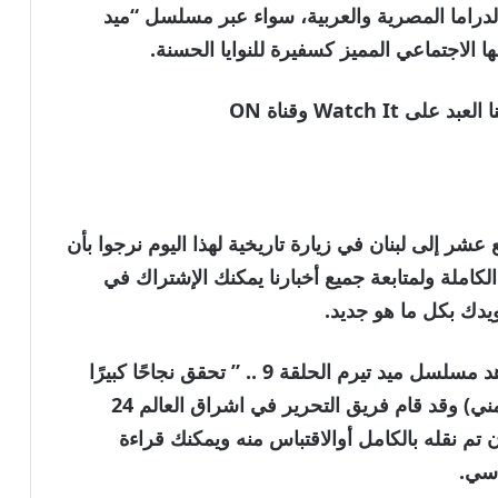
لدراما المصرية والعربية، سواء عبر مسلسل
“ميد
ا الاجتماعي المميز كسفيرة للنوايا الحسنة.
Watch وقناة ON
عشر إلى لبنان في زيارة تاريخية لهذا اليوم نرجوا بأن
لكاملة ولمتابعة جميع أخبارنا يمكنك الإشتراك في
ويدك بكل ما هو جديد.
كما تَجْدَرُ الإشارة بأن الخبر الأصلي بعنوان شاهد مسلسل ميد تيرم الحلقة 9 .. ” تحقق نجاحًا كبيرًا
قد تم نشره ومتواجد على صحيفة (المشهد اليمني) وقد قام فريق التحرير في اشراق العالم 24
ون تم نقله بالكامل أوالاقتباس منه ويمكنك قراءة
اسي.