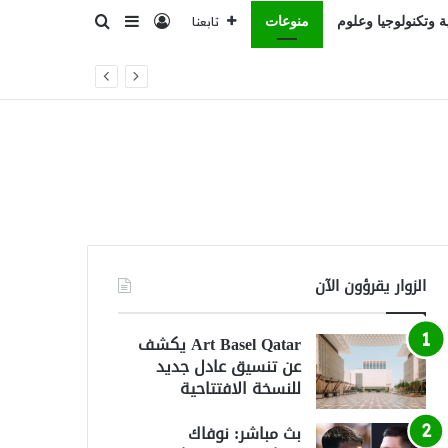
تسجيل الدخول
بحث عن
إضافة عمود جانبي
ة وتكنولوجيا وعلوم
منوعات
تابعنا
الزوار يقرؤون الآن
Art Basel Qatar يكشف
عن تنسيق عادل جديد
للنسخة الافتتاحية
بث مباشر: نوفاك