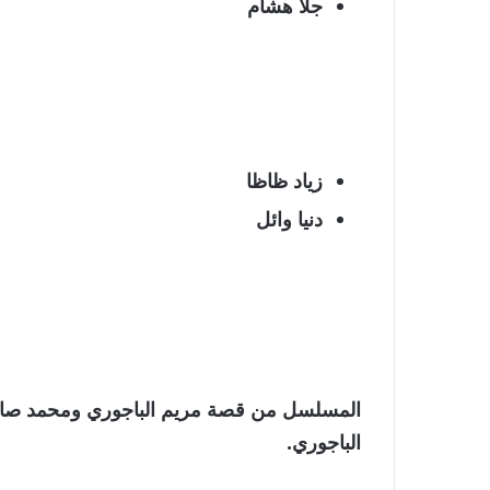
جلا هشام
زياد ظاظا
دنيا وائل
المسلسل من
قصة مريم الباجوري ومحمد صا
الباجوري
.