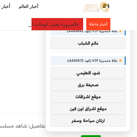
أخبار العالم
أخبار 
×
توصيات :
«المرور» يحذر: لوحات المركبة التالفة أو غير 
أخبار عاجلة
باقة متميزة VIP (كود: AA86842):
عالم الشباب
باقة متميزة VIP (كود: AA35872):
ضوء التعليمي
صحيفة برق
موقع اشراقات
موقع اشراق اون لاين
اركان سياحة وسفر
الرئيسية
/
منوعات
/
بالتفاصيل: شاهد مسلسل ميد تيرم الحلق