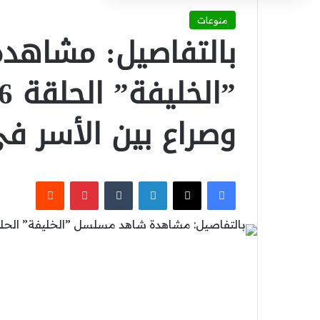
منوعات
بالتفاصيل: مشاه
وصراع بين الأسر ف
‫X
فيسبوك
لينكدإن
بينتيريست