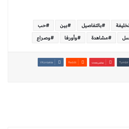
لخليفة
بالتفاصيل
بين
حب
سل
مشاهدة
وأورفا
وصراع
بينتيريست