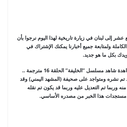
عشر إلى لبنان في زيارة تاريخية لهذا اليوم نرجوا بأن
لكاملة ولمتابعة جميع أخبارنا يمكنك الإشتراك في
ويدك بكل ما هو جديد.
كما تَجْدَرُ الإشارة بأن الخبر الأصلي بعنوان مشاهدة شاهد مسلسل ”الخليفة” الحلقة 16 مترجمة ..
تم نشره ومتواجد على صحيفة (المشهد اليمني) وقد
حرير في اشراق العالم 24 بالتاكد منه وربما تم التعديل عليه وربما قد يكون تم نقله
عة مستجدات هذا الخبر من مصدره الأساسي.