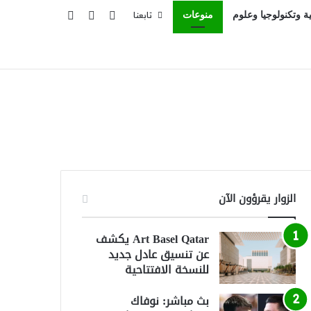
تسجيل الدخول
بحث عن
إضافة عمود جانبي
ية وتكنولوجيا وعلوم
منوعات
تابعنا
الزوار يقرؤون الآن
Art Basel Qatar يكشف
عن تنسيق عادل جديد
للنسخة الافتتاحية
بث مباشر: نوفاك