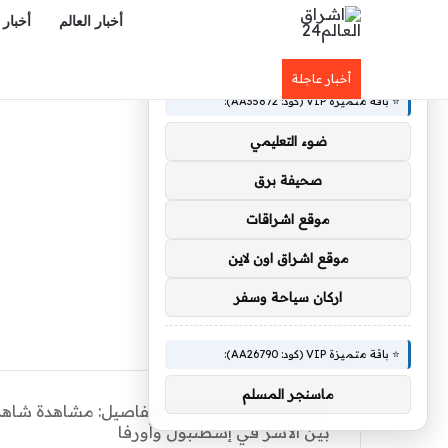
أخبار العالم
أخبار 
×
🚀 توصيات :
أخبار عاجلة
⭐ باقة متميزة VIP (كود: AA35872):
ضوء التعليمي
صحيفة برق
موقع اشراقات
موقع اشراق اون لاين
اركان سياحة وسفر
⭐ باقة متميزة VIP (كود: AA26790):
ماسنجر المسلم
الرئيسية
/
منوعات
/
بين الأسر في إسطنبول وأورفا