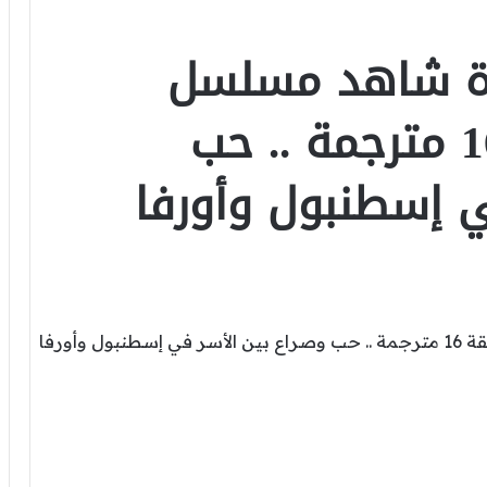
دة شاهد مسلسل
”الخليفة” الحلقة 16 مترجمة .. حب
ي إسطنبول وأورفا