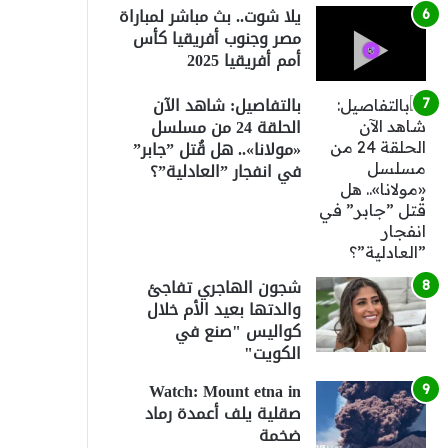
يلا شوت.. بث مباشر لمباراة
مصر وجنوب أفريقيا كأس
أمم أفريقيا 2025
بالتفاصيل: شاهد الآن
الحلقة 24 من مسلسل
«مولانا».. هل قُتل ”جابر”
في انفجار ”العادلية”؟
شجون الهاجري تفاجئ
والدتها بعيد الأم خلال
كواليس "صنع في
الكويت"
Watch: Mount etna in
صقلية يلف أعمدة رماد
ضخمة