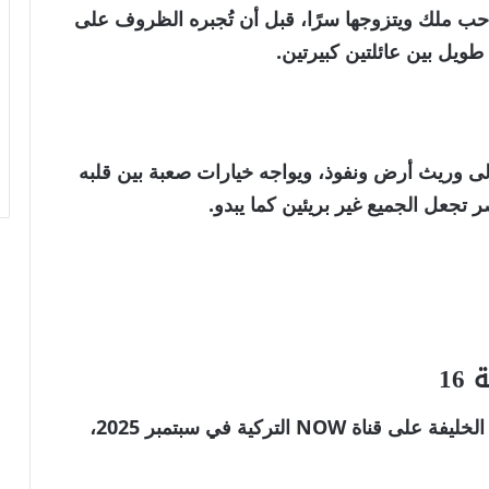
 حب
ملك
ويتزوجها سرًا، قبل أن تُجبره الظروف على
يل بين عائلتين كبيرتين.
ى وريث أرض ونفوذ، ويواجه
خيارات صعبة بين قلبه
تجعل الجميع غير بريئين كما يبدو.
16
الخليفة
على قناة
NOW التركية
في سبتمبر 2025،