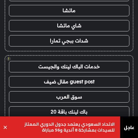
ماتشا
شاي ماتشا
شدات ببجي تمارا
!
خدمات الباك لينك والجيست
guest post مقال ضيف
سوق العرب
باك لينك باقة 20
الاتحاد السعودي يعتمد جدول الدوري الممتاز
عاجل
×
اعلانات الباك لينك
للسيدات بمشاركة 8 أندية و56 مباراة
يسبوك
‫X
واتساب
تيلقرام