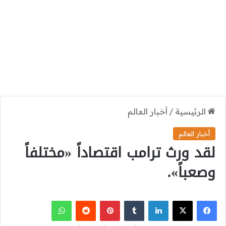
الرئيسية
/
أخبار العالم
أخبار العالم
لقد ورث ترامب اقتصاداً «مختلفاً
وصعباً».
‫X
فيسبوك
لينكدإن
بينتيريست
واتساب