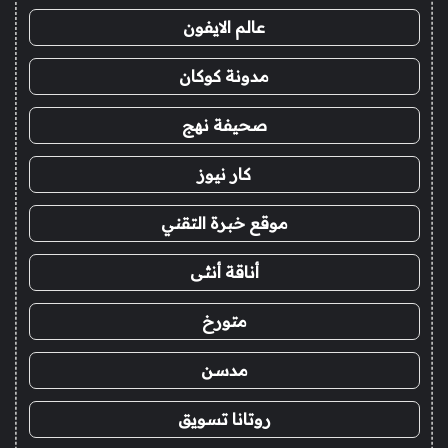
عالم الايفون
مدونة كوكان
صحيفة نهج
كار نيوز
موقع خبرة التقني
أناقة أنثى
متورخ
مدسن
روتانا تسويق