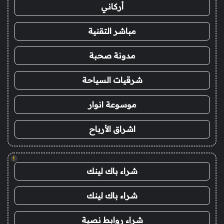
أركاني
مباشر التقنية
مدونة صحبة
شرقيات السياحة
موسوعة انوار
اشراق الأرباح
!
شراء باك لينك
شراء باك لينك
شراء روابط نصية