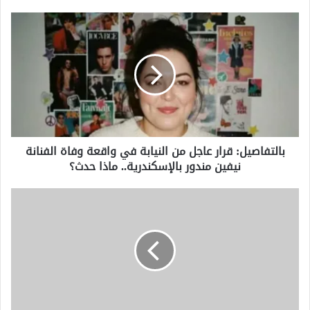
بالتفاصيل:
قرار
عاجل
من
النيابة
في
واقعة
وفاة
الفنانة
بالتفاصيل: قرار عاجل من النيابة في واقعة وفاة الفنانة
نيفين
نيفين مندور بالإسكندرية.. ماذا حدث؟
مندور
بالإسكندرية..
ماذا
شاهد
حدث؟
الآن..
مسلسل
سلمى
الحلقة
91
كاملة
بجودة