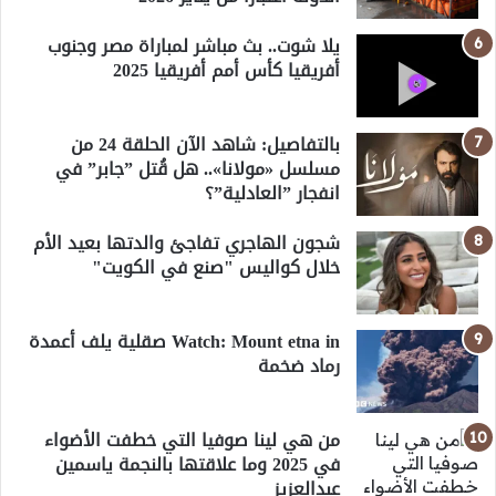
يلا شوت.. بث مباشر لمباراة مصر وجنوب
أفريقيا كأس أمم أفريقيا 2025
بالتفاصيل: شاهد الآن الحلقة 24 من
مسلسل «مولانا».. هل قُتل ”جابر” في
انفجار ”العادلية”؟
شجون الهاجري تفاجئ والدتها بعيد الأم
خلال كواليس "صنع في الكويت"
Watch: Mount etna in صقلية يلف أعمدة
رماد ضخمة
من هي لينا صوفيا التي خطفت الأضواء
في 2025 وما علاقتها بالنجمة ياسمين
عبدالعزيز