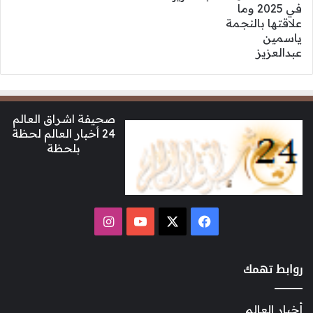
صحيفة اشراق العالم
24 أخبار العالم لحظة
بلحظة
‫X
فيسبوك
‫YouTube
انستقرام
روابط تهمك
أخبار العالم