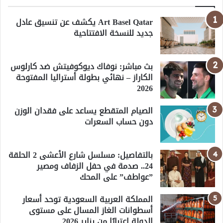
Art Basel Qatar يكشف عن تنسيق عادل
جديد للنسخة الافتتاحية
بث مباشر: نوفاك ديوكوفيتش ضد كارلوس
الكاراز – نهائي بطولة أستراليا المفتوحة
2026
الصيام المتقطع يساعد على فقدان الوزن
دون حساب السعرات
بالتفاصيل: مسلسل شارع الأعشى 2 الحلقة
24.. صدمة في حفل الزفاف ومصير
”عواطف” على المحك
المملكة العربية السعودية توحد أسعار
أسطوانات الغاز المسال على مستوى
الدولة اعتبارًا من يناير 2026