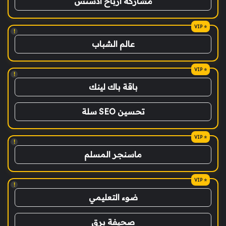
مشاركة ارباح ادسنس
!
عالم الشباب
!
باقة باك لينك
تحسين SEO سلة
!
ماسنجر المسلم
!
ضوء التعليمي
صحيفة برق