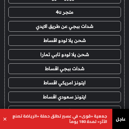
متجر 4u
شدات ببجي عن طريق الايدي
شحن يلا لودو اقساط
شحن يلا لودو تابي تمارا
شدات ببجي اقساط
ايتونز امريكي اقساط
ايتونز سعودي اقساط
فور يو
جمعية «قوى» في عسير تطلق حملة «الرياضة تصنع
عاجل
×
الأثر» لمدة 180 يوماً
شحن شدات ببجي
يسبوك
‫X
واتساب
تيلقرام