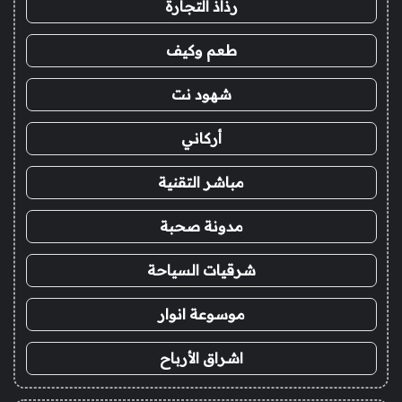
رذاذ التجارة
طعم وكيف
شهود نت
أركاني
مباشر التقنية
مدونة صحبة
شرقيات السياحة
موسوعة انوار
اشراق الأرباح