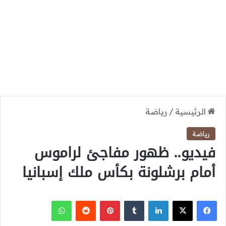
الرئيسية
/
رياضة
رياضة
فيديو.. ظهور مفاجئ لراموس
أمام برشلونة بكأس ملك إسبانيا
‫X
فيسبوك
لينكدإن
بينتيريست
واتساب