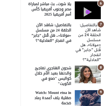
يلا شوت.. بث مباشر لمباراة
مصر وجنوب أفريقيا كأس
أمم أفريقيا 2025
بالتفاصيل: شاهد الآن
الحلقة 24 من مسلسل
«مولانا».. هل قُتل ”جابر”
في انفجار ”العادلية”؟
شجون الهاجري تفاجئ
والدتها بعيد الأم خلال
كواليس "صنع في
الكويت"
Watch: Mount etna in
صقلية يلف أعمدة رماد
ضخمة