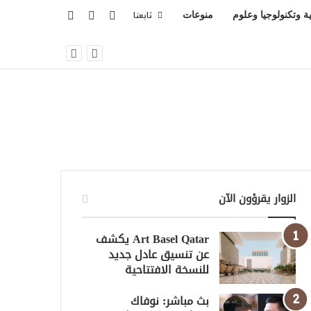
تسجيل الدخول
بحث عن
إضافة عمود جانبي
ية وتكنولوجيا وعلوم
منوعات
تابعنا
قة الشمسية في سوريا
الزوار يقرؤون الآن
Art Basel Qatar يكشف
عن تنسيق عادل جديد
للنسخة الافتتاحية
بث مباشر: نوفاك