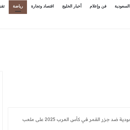
السعودية
فن وإعلام
أخبار الخليج
اقتصاد وتجارة
رياضة
تقن
قيات لشراء الطاقة واتفاقيتين للتعاون الفني في تنفيذ مشروعات للطا
كيفية مشاهدة مباراة السعودية ضد جزر القمر في كأس العرب 2025 على ملعب