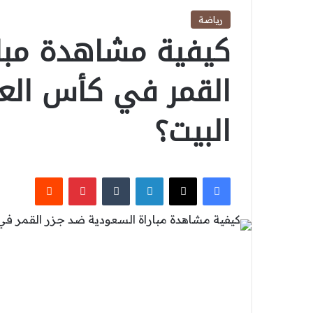
رياضة
كيفية مشاهدة مبار
البيت؟
‫X
فيسبوك
لينكدإن
بينتيريست