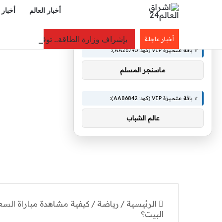
أخبار العالم
أخبار 
×
🚀 توصيات :
بإشراف وزارة الطاقة.. توقيع ثلاث اتفا
أخبار عاجلة
⭐ باقة متميزة VIP (كود: AA26790):
ماسنجر المسلم
⭐ باقة متميزة VIP (كود: AA86842):
عالم الشباب
الرئيسية
/
رياضة
/
البيت؟